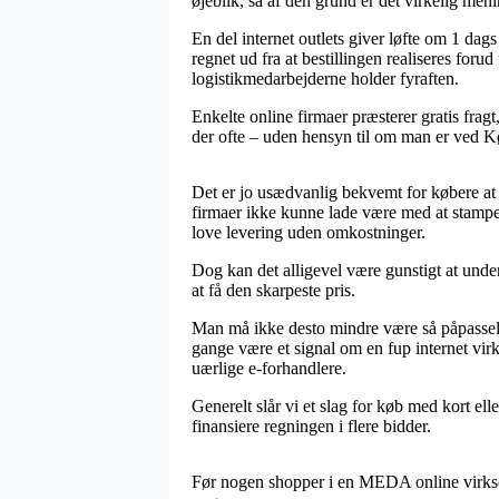
øjeblik, så af den grund er det virkelig men
En del internet outlets giver løfte om 1 da
regnet ud fra at bestillingen realiseres foru
logistikmedarbejderne holder fyraften.
Enkelte online firmaer præsterer gratis fragt
der ofte – uden hensyn til om man er ved Køge
Det er jo usædvanlig bekvemt for købere at 
firmaer ikke kunne lade være med at stampe 
love levering uden omkostninger.
Dog kan det alligevel være gunstigt at under
at få den skarpeste pris.
Man må ikke desto mindre være så påpasselig,
gange være et signal om en fup internet vi
uærlige e-forhandlere.
Generelt slår vi et slag for køb med kort el
finansiere regningen i flere bidder.
Før nogen shopper i en MEDA online virkso