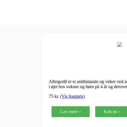
Allergodil er et antihistamin og virker ved a
i øjet hos voksne og børn på 4 år og derove
75 kr.
(Vis fragtpris)
Læs mere »
Køb nu »