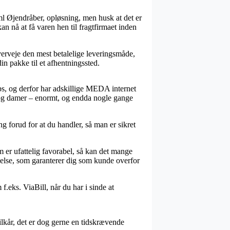
ml Øjendråber, opløsning, men husk at det er
kan nå at få varen hen til fragtfirmaet inden
overveje den mest betalelige leveringsmåde,
in pakke til et afhentningssted.
ps, og derfor har adskillige MEDA internet
er og damer – enormt, og endda nogle gange
g forud for at du handler, så man er sikret
m er ufattelig favorabel, så kan det mange
melse, som garanterer dig som kunde overfor
f.eks. ViaBill, når du har i sinde at
kår, det er dog gerne en tidskrævende