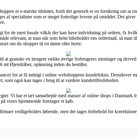
hoppen er e-mærke tilsluttet, fordi det generelt er en forsikring om at
 af specialister som er meget fortrolige lovene på området. Det giver di
re.
gt for de mest basale vilkår der kan have indvirkning på ordren, fx hv
de relevant, at man når som helst bibeholder ens ordremail, så man ti
nset om du shopper til en dame eller herre.
e til at granske en længere række øvrige forbrugeres meninger og derve
6 ml Øjendråber, opløsning inden du bestiller.
ancer for at få indsigt i online webshoppens kundefokus. Derudover mød
t, som også kan tages i brug til at vurdere kundetilfredsheden.
ægter. Vi har et tæt samarbejde med masser af online shops i Danmark hv
 på vores hjemmeside foretager et køb.
irmaer vedligeholdes løbende, men der tages forbehold for korrektioner 