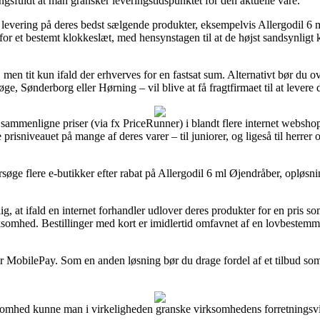
ingsfuldt at man gransker leveringstidspunktet for den aktuelle vare.
gs levering på deres bedst sælgende produkter, eksempelvis Allergodil 6 
d for et bestemt klokkeslæt, med hensynstagen til at de højst sandsynligt 
, men tit kun ifald der erhverves for en fastsat sum. Alternativt bør du 
, Sønderborg eller Hørning – vil blive at få fragtfirmaet til at levere d
sammenligne priser (via fx PriceRunner) i blandt flere internet websho
prisniveauet på mange af deres varer – til juniorer, og ligeså til herr
søge flere e-butikker efter rabat på Allergodil 6 ml Øjendråber, opløsnin
 at ifald en internet forhandler udlover deres produkter for en pris so
rksomhed. Bestillinger med kort er imidlertid omfavnet af en lovbestem
ler MobilePay. Som en anden løsning bør du drage fordel af et tilbud som 
mhed kunne man i virkeligheden granske virksomhedens forretningsvil