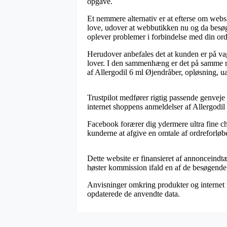
opgave.
Et nemmere alternativ er at efterse om webs
love, udover at webbutikken nu og da besøges
oplever problemer i forbindelse med din ord
Herudover anbefales det at kunden er på va
lover. I den sammenhæng er det på samme må
af Allergodil 6 ml Øjendråber, opløsning, ua
Trustpilot medfører rigtig passende genvej
internet shoppens anmeldelser af Allergodil 
Facebook forærer dig ydermere ultra fine ch
kunderne at afgive en omtale af ordreforløbe
Dette website er finansieret af annonceindt
høster kommission ifald en af de besøgende
Anvisninger omkring produkter og internet f
opdaterede de anvendte data.