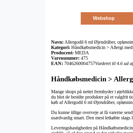
Webshop
Navn:
Allergodil 6 ml Øjendråber, opløsni
Kategori:
Håndkøbsmedicin > Allergi medi
Producent:
MEDA
Varenummer:
475
EAN:
7046260004757
Vurderet til 4.6 ud 
Håndkøbsmedicin > Aller
Mange shops på nettet frembyder i øjeblikket
du blot de bestilte produkter på et valgfrit
køb af Allergodil 6 ml Øjendråber, opløsnin
Du kunne tillige overveje at få varerne sendt
usædvanlig smart. Den mest letkøbte slags l
Leveringshastigheden på Håndkøbsmedicin > 