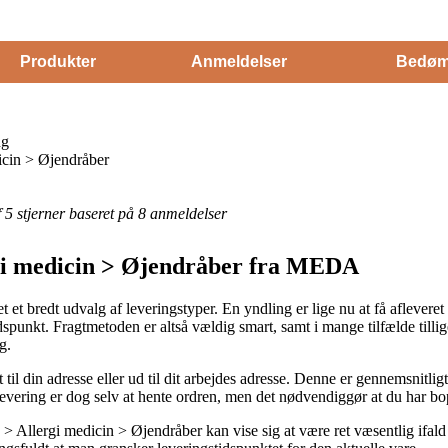
Produkter
Anmeldelser
Bedøm
ng
cin > Øjendråber
af 5 stjerner baseret på 8 anmeldelser
gi medicin > Øjendråber fra MEDA
 et bredt udvalg af leveringstyper. En yndling er lige nu at få aflever
 tidspunkt. Fragtmetoden er altså vældig smart, samt i mange tilfælde til
g.
 til din adresse eller ud til dit arbejdes adresse. Denne er gennemsnitli
evering er dog selv at hente ordren, men det nødvendiggør at du har bop
Allergi medicin > Øjendråber kan vise sig at være ret væsentlig ifald 