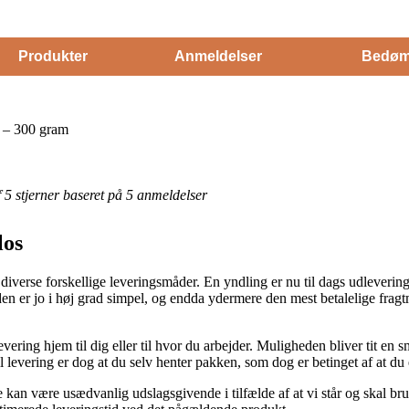
Produkter
Anmeldelser
Bedøm
 – 300 gram
af 5 stjerner baseret på 5 anmeldelser
los
 diverse forskellige leveringsmåder. En yndling er nu til dags udlevering
den er jo i høj grad simpel, og endda ydermere den mest betalelige fra
levering hjem til dig eller til hvor du arbejder. Muligheden bliver tit e
l levering er dog at du selv henter pakken, som dog er betinget af at du 
an være usædvanlig udslagsgivende i tilfælde af at vi står og skal brug