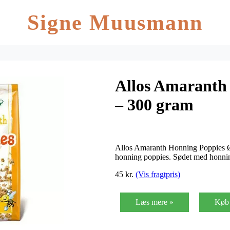
Signe Muusmann
Allos Amaranth
– 300 gram
Allos Amaranth Honning Poppies 
honning poppies. Sødet med honni
45 kr.
(Vis fragtpris)
Læs mere »
Køb 