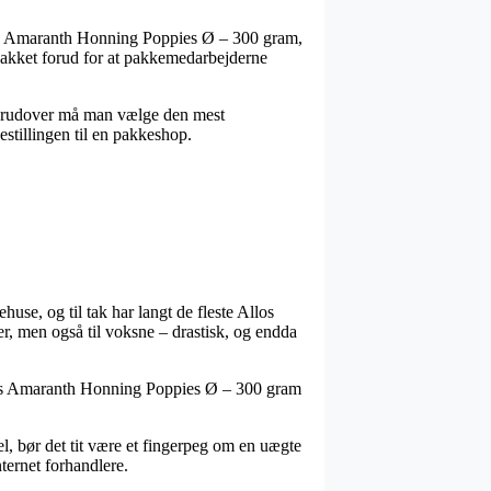
os Amaranth Honning Poppies Ø – 300 gram,
 pakket forud for at pakkemedarbejderne
. Derudover må man vælge den mest
bestillingen til en pakkeshop.
use, og til tak har langt de fleste Allos
er, men også til voksne – drastisk, og endda
llos Amaranth Honning Poppies Ø – 300 gram
el, bør det tit være et fingerpeg om en uægte
ternet forhandlere.