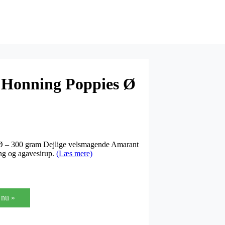
 Honning Poppies Ø
Ø – 300 gram Dejlige velsmagende Amarant
ng og agavesirup.
(Læs mere)
nu »