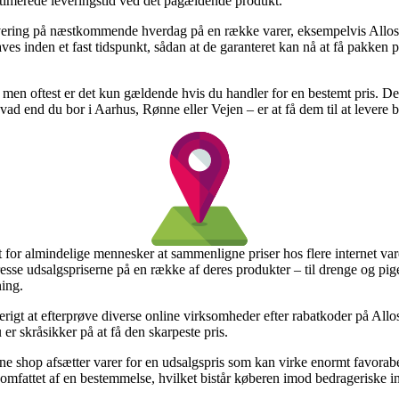
stimerede leveringstid ved det pågældende produkt.
vering på næstkommende hverdag på en række varer, eksempelvis All
ves inden et fast tidspunkt, sådan at de garanteret kan nå at få pakken
ring, men oftest er det kun gældende hvis du handler for en bestemt pris
 hvad end du bor i Aarhus, Rønne eller Vejen – er at få dem til at levere 
for almindelige mennesker at sammenligne priser hos flere internet vareh
esse udsalgspriserne på en række af deres produkter – til drenge og pig
ing.
erigt at efterprøve diverse online virksomheder efter rabatkoder på A
 er skråsikker på at få den skarpeste pris.
ine shop afsætter varer for en udsalgspris som kan virke enormt favorab
 omfattet af en bestemmelse, hvilket bistår køberen imod bedrageriske in