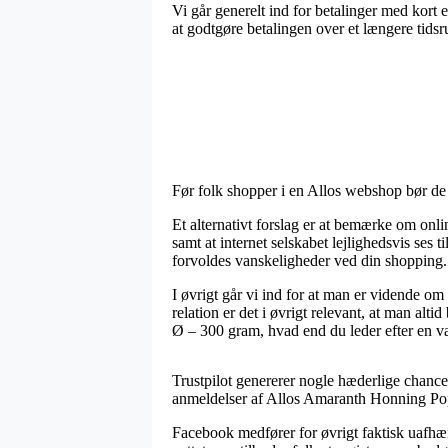
Vi går generelt ind for betalinger med kort 
at godtgøre betalingen over et længere tids
Før folk shopper i en Allos webshop bør de pr
Et alternativt forslag er at bemærke om onli
samt at internet selskabet lejlighedsvis ses 
forvoldes vanskeligheder ved din shopping.
I øvrigt går vi ind for at man er vidende om
relation er det i øvrigt relevant, at man a
Ø – 300 gram, hvad end du leder efter en va
Trustpilot genererer nogle hæderlige chancer
anmeldelser af Allos Amaranth Honning Pop
Facebook medfører for øvrigt faktisk uafhæ