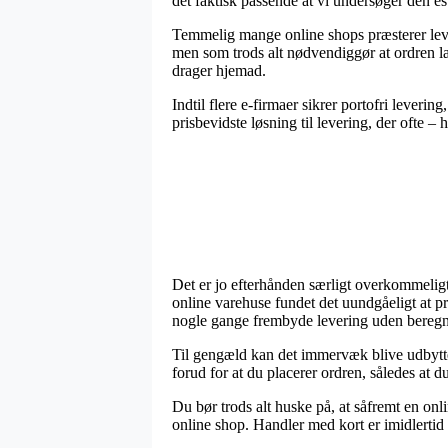
det faktisk passende at vi undersøger den e
Temmelig mange online shops præsterer le
men som trods alt nødvendiggør at ordren la
drager hjemad.
Indtil flere e-firmaer sikrer portofri leve
prisbevidste løsning til levering, der ofte –
Det er jo efterhånden særligt overkommeligt 
online varehuse fundet det uundgåeligt at pr
nogle gange frembyde levering uden beregn
Til gengæld kan det immervæk blive udbytt
forud for at du placerer ordren, således at du
Du bør trods alt huske på, at såfremt en onl
online shop. Handler med kort er imidlertid