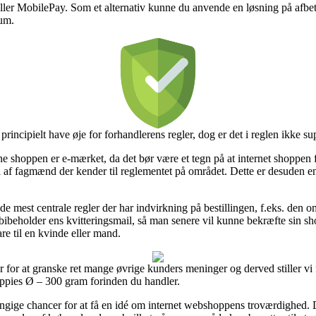
eller MobilePay. Som et alternativ kunne du anvende en løsning på afbeta
rum.
incipielt have øje for forhandlerens regler, dog er det i reglen ikke sup
ne shoppen er e-mærket, da det bør være et tegn på at internet shoppen 
til af fagmænd der kender til reglementet på området. Dette er desuden en g
 de mest centrale regler der har indvirkning på bestillingen, f.eks. den
ltid bibeholder ens kvitteringsmail, så man senere vil kunne bekræfte si
re til en kvinde eller mand.
 for at granske ret mange øvrige kunders meninger og derved stiller vi 
pies Ø – 300 gram forinden du handler.
ngige chancer for at få en idé om internet webshoppens troværdighed. D