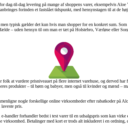
 for dag-til-dag levering på mange af shoppens varer, eksempelvis Al
 anbringes forinden et fastslået tidspunkt, med hensynstagen til at de høj
t, men typisk gælder det kun hvis man shopper for en konkret sum. Som 
lfælde – uden hensyn til om man er tæt på Holstebro, Værløse eller Sorø 
r folk at vurdere prisniveauet på flere internet varehuse, og derved har 
deres produkter – til børn og babyer, men også til kvinder og mænd – m
ammenligne nogle forskellige online virksomheder efter rabatkoder på 
 laveste pris.
 e-handler forhandler bedst i test varer til en udsalgspris som kan virk
 virksomhed. Betalinger med kort er trods alt inkluderet i en ordning,