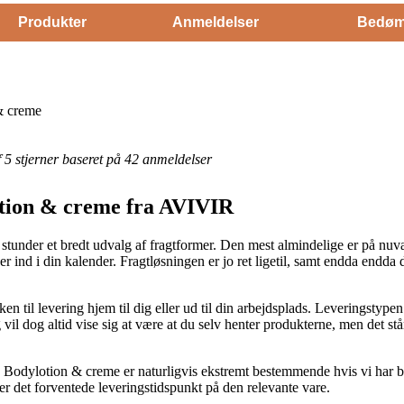
Produkter
Anmeldelser
Bedøm
& creme
af 5 stjerner baseret på 42 anmeldelser
tion & creme fra AVIVIR
nder et bredt udvalg af fragtformer. Den mest almindelige er på nuvæ
er ind i din kalender. Fragtløsningen er jo ret ligetil, samt endda endda
en til levering hjem til dig eller ud til din arbejdsplads. Leveringstype
 vil dog altid vise sig at være at du selv henter produkterne, men det s
Bodylotion & creme er naturligvis ekstremt bestemmende hvis vi har b
ser det forventede leveringstidspunkt på den relevante vare.