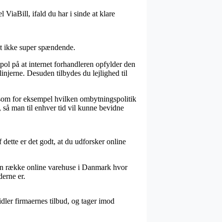
ViaBill, ifald du har i sinde at klare
tit ikke super spændende.
ol på at internet forhandleren opfylder den
injerne. Desuden tilbydes du lejlighed til
, som for eksempel hvilken ombytningspolitik
, så man til enhver tid vil kunne bevidne
 dette er det godt, at du udforsker online
es en række online varehuse i Danmark hvor
derne er.
dler firmaernes tilbud, og tager imod