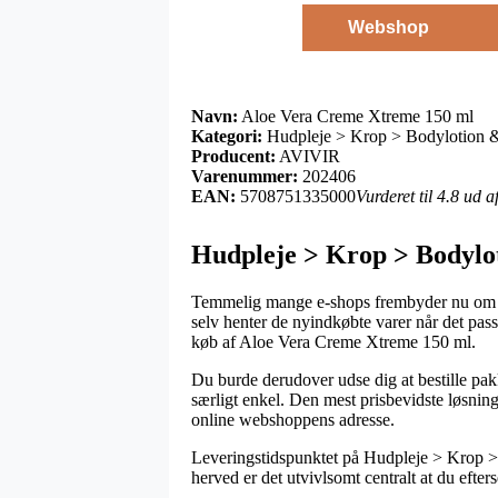
Webshop
Navn:
Aloe Vera Creme Xtreme 150 ml
Kategori:
Hudpleje > Krop > Bodylotion 
Producent:
AVIVIR
Varenummer:
202406
EAN:
5708751335000
Vurderet til 4.8 ud 
Hudpleje > Krop > Bodylo
Temmelig mange e-shops frembyder nu om stu
selv henter de nyindkøbte varer når det pass
køb af Aloe Vera Creme Xtreme 150 ml.
Du burde derudover udse dig at bestille pakk
særligt enkel. Den mest prisbevidste løsning
online webshoppens adresse.
Leveringstidspunktet på Hudpleje > Krop > 
herved er det utvivlsomt centralt at du efter