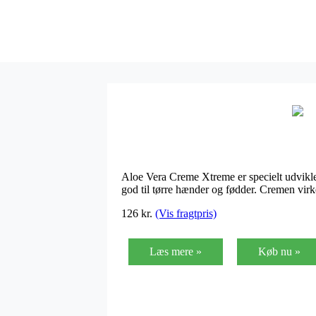
Aloe Vera Creme Xtreme er specielt udviklet
god til tørre hænder og fødder. Cremen vir
126 kr.
(Vis fragtpris)
Læs mere »
Køb nu »