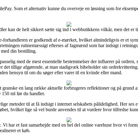
ilePay. Som et alternativ kunne du overveje en løsning som for eksempel 
er kan de helt sikkert sætte sig ind i webbutikkens vilkår, men det er 
forhandleren er godkendt af e-mærket, hvilket almindeligvis er et symp
orretningen rutinemæssigt efterses af fagmænd som har indsigt i retningsl
 med din bestilling.
 påpasselig med de mest essentielle bestemmelser der influerer på ordren
er det tillige afgørende, at man stadigvæk bibeholder sin ordrekvittering
n hensyn til om du søger efter varer til en kvinde eller mand.
 at granske en lang række aktuelle forbrugeres reflektioner og på grund af
 150 ml før du handler.
lige metoder til at få indsigt i internet selskabets pålidelighed. Her s
bet, hvilket lige så vel burde anvendes til at vurdere hvor tilfredse kun
. Vi har et fast samarbejde med en hel del online varehuse hvor vi formi
aliserer et køb.