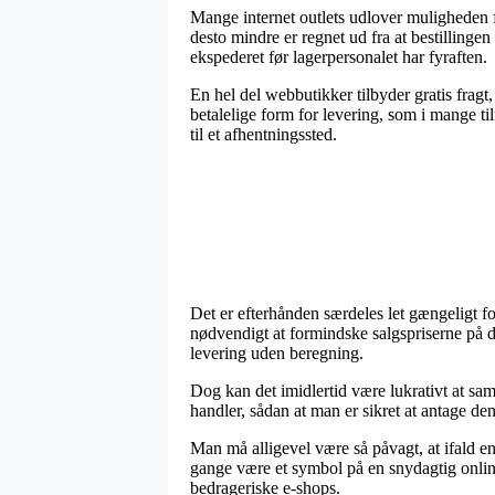
Mange internet outlets udlover muligheden
desto mindre er regnet ud fra at bestillingen
ekspederet før lagerpersonalet har fyraften.
En hel del webbutikker tilbyder gratis frag
betalelige form for levering, som i mange ti
til et afhentningssted.
Det er efterhånden særdeles let gængeligt fo
nødvendigt at formindske salgspriserne på 
levering uden beregning.
Dog kan det imidlertid være lukrativt at s
handler, sådan at man er sikret at antage den
Man må alligevel være så påvagt, at ifald en
gange være et symbol på en snydagtig online
bedrageriske e-shops.