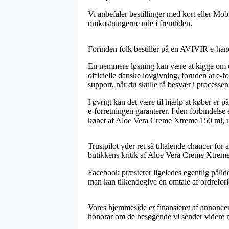
Vi anbefaler bestillinger med kort eller Mob
omkostningerne ude i fremtiden.
Forinden folk bestiller på en AVIVIR e-handl
En nemmere løsning kan være at kigge om e-
officielle danske lovgivning, foruden at e-f
support, når du skulle få besvær i processen
I øvrigt kan det være til hjælp at køber er
e-forretningen garanterer. I den forbindelse 
købet af Aloe Vera Creme Xtreme 150 ml, ude
Trustpilot yder ret så tiltalende chancer for
butikkens kritik af Aloe Vera Creme Xtreme
Facebook præsterer ligeledes egentlig pålide
man kan tilkendegive en omtale af ordreforlø
Vores hjemmeside er finansieret af annoncer
honorar om de besøgende vi sender videre re