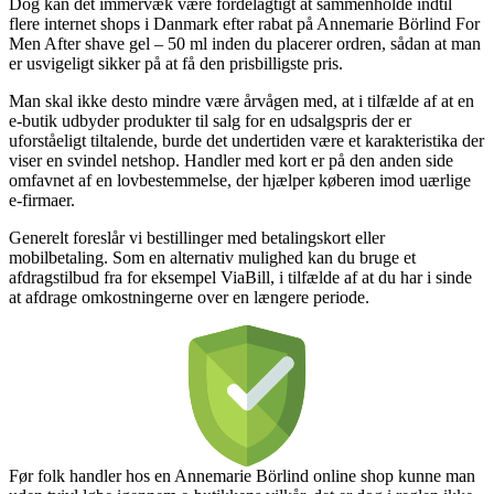
Dog kan det immervæk være fordelagtigt at sammenholde indtil
flere internet shops i Danmark efter rabat på Annemarie Börlind For
Men After shave gel – 50 ml inden du placerer ordren, sådan at man
er usvigeligt sikker på at få den prisbilligste pris.
Man skal ikke desto mindre være årvågen med, at i tilfælde af at en
e-butik udbyder produkter til salg for en udsalgspris der er
uforståeligt tiltalende, burde det undertiden være et karakteristika der
viser en svindel netshop. Handler med kort er på den anden side
omfavnet af en lovbestemmelse, der hjælper køberen imod uærlige
e-firmaer.
Generelt foreslår vi bestillinger med betalingskort eller
mobilbetaling. Som en alternativ mulighed kan du bruge et
afdragstilbud fra for eksempel ViaBill, i tilfælde af at du har i sinde
at afdrage omkostningerne over en længere periode.
Før folk handler hos en Annemarie Börlind online shop kunne man