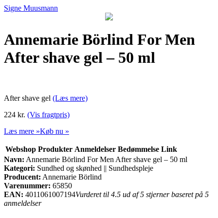
Signe Muusmann
Annemarie Börlind For Men
After shave gel – 50 ml
After shave gel
(Læs mere)
224 kr.
(Vis fragtpris)
Læs mere »
Køb nu »
Webshop
Produkter
Anmeldelser
Bedømmelse
Link
Navn:
Annemarie Börlind For Men After shave gel – 50 ml
Kategori:
Sundhed og skønhed || Sundhedspleje
Producent:
Annemarie Börlind
Varenummer:
65850
EAN:
4011061007194
Vurderet til 4.5 ud af 5 stjerner baseret på 5
anmeldelser