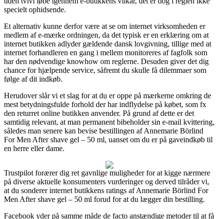
uden tvivl løbe igennem e-butikkens vilkår, det er dog i reglen ikke
specielt ophidsende.
Et alternativ kunne derfor være at se om internet virksomheden er
medlem af e-mærke ordningen, da det typisk er en erklæring om at
internet butikken adlyder gældende dansk lovgivning, tillige med at
internet forhandleren en gang i mellem monitoreres af fagfolk som
har den nødvendige knowhow om reglerne. Desuden giver det dig
chance for hjælpende service, såfremt du skulle få dilemmaer som
følge af dit indkøb.
Herudover slår vi et slag for at du er oppe på mærkerne omkring de
mest betydningsfulde forhold der har indflydelse på købet, som fx
den returret online butikken anvender. På grund af dette er det
samtidig relevant, at man permanent bibeholder sin e-mail kvittering,
således man senere kan bevise bestillingen af Annemarie Börlind
For Men After shave gel – 50 ml, uanset om du er på gaveindkøb til
en herre eller dame.
Trustpilot forærer dig ret gavnlige muligheder for at kigge nærmere
på diverse aktuelle konsumenters vurderinger og derved tilråder vi,
at du sonderer internet butikkens ratings af Annemarie Börlind For
Men After shave gel – 50 ml forud for at du lægger din bestilling.
Facebook yder på samme måde de facto anstændige metoder til at få