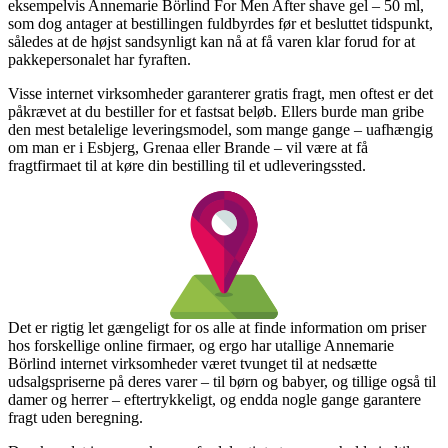
eksempelvis Annemarie Börlind For Men After shave gel – 50 ml,
som dog antager at bestillingen fuldbyrdes før et besluttet tidspunkt,
således at de højst sandsynligt kan nå at få varen klar forud for at
pakkepersonalet har fyraften.
Visse internet virksomheder garanterer gratis fragt, men oftest er det
påkrævet at du bestiller for et fastsat beløb. Ellers burde man gribe
den mest betalelige leveringsmodel, som mange gange – uafhængig
om man er i Esbjerg, Grenaa eller Brande – vil være at få
fragtfirmaet til at køre din bestilling til et udleveringssted.
Det er rigtig let gængeligt for os alle at finde information om priser
hos forskellige online firmaer, og ergo har utallige Annemarie
Börlind internet virksomheder været tvunget til at nedsætte
udsalgspriserne på deres varer – til børn og babyer, og tillige også til
damer og herrer – eftertrykkeligt, og endda nogle gange garantere
fragt uden beregning.