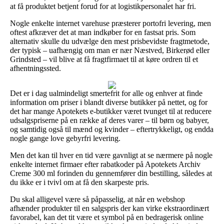
at få produktet betjent forud for at logistikpersonalet har fri.
Nogle enkelte internet varehuse præsterer portofri levering, men
oftest afkræver det at man indkøber for en fastsat pris. Som
alternativ skulle du udvælge den mest prisbevidste fragtmetode,
der typisk – uafhængig om man er nær Næstved, Birkerød eller
Grindsted – vil blive at få fragtfirmaet til at køre ordren til et
afhentningssted.
Det er i dag ualmindeligt smertefrit for alle og enhver at finde
information om priser i blandt diverse butikker på nettet, og for
det har mange Apotekets e-butikker været tvunget til at reducere
udsalgspriserne på en række af deres varer – til børn og babyer,
og samtidig også til mænd og kvinder – eftertrykkeligt, og endda
nogle gange love gebyrfri levering.
Men det kan til hver en tid være gavnligt at se nærmere på nogle
enkelte internet firmaer efter rabatkoder på Apotekets Archiv
Creme 300 ml forinden du gennemfører din bestilling, således at
du ikke er i tvivl om at få den skarpeste pris.
Du skal alligevel være så påpasselig, at når en webshop
afhænder produkter til en salgspris der kan virke ekstraordinært
favorabel, kan det tit være et symbol på en bedragerisk online