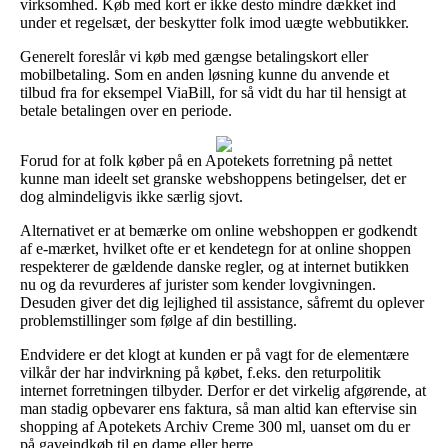
virksomhed. Køb med kort er ikke desto mindre dækket ind
under et regelsæt, der beskytter folk imod uægte webbutikker.
Generelt foreslår vi køb med gængse betalingskort eller
mobilbetaling. Som en anden løsning kunne du anvende et
tilbud fra for eksempel ViaBill, for så vidt du har til hensigt at
betale betalingen over en periode.
Forud for at folk køber på en Apotekets forretning på nettet
kunne man ideelt set granske webshoppens betingelser, det er
dog almindeligvis ikke særlig sjovt.
Alternativet er at bemærke om online webshoppen er godkendt
af e-mærket, hvilket ofte er et kendetegn for at online shoppen
respekterer de gældende danske regler, og at internet butikken
nu og da revurderes af jurister som kender lovgivningen.
Desuden giver det dig lejlighed til assistance, såfremt du oplever
problemstillinger som følge af din bestilling.
Endvidere er det klogt at kunden er på vagt for de elementære
vilkår der har indvirkning på købet, f.eks. den returpolitik
internet forretningen tilbyder. Derfor er det virkelig afgørende, at
man stadig opbevarer ens faktura, så man altid kan eftervise sin
shopping af Apotekets Archiv Creme 300 ml, uanset om du er
på gaveindkøb til en dame eller herre.