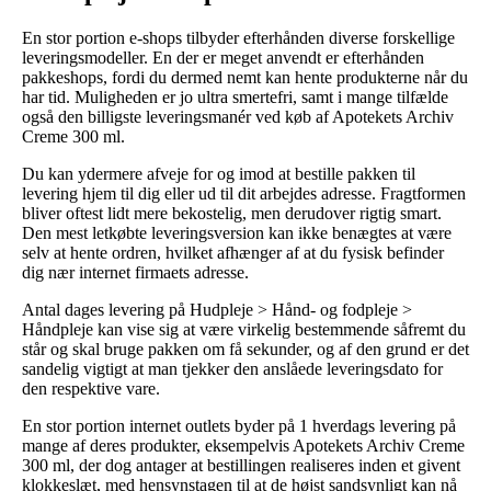
En stor portion e-shops tilbyder efterhånden diverse forskellige
leveringsmodeller. En der er meget anvendt er efterhånden
pakkeshops, fordi du dermed nemt kan hente produkterne når du
har tid. Muligheden er jo ultra smertefri, samt i mange tilfælde
også den billigste leveringsmanér ved køb af Apotekets Archiv
Creme 300 ml.
Du kan ydermere afveje for og imod at bestille pakken til
levering hjem til dig eller ud til dit arbejdes adresse. Fragtformen
bliver oftest lidt mere bekostelig, men derudover rigtig smart.
Den mest letkøbte leveringsversion kan ikke benægtes at være
selv at hente ordren, hvilket afhænger af at du fysisk befinder
dig nær internet firmaets adresse.
Antal dages levering på Hudpleje > Hånd- og fodpleje >
Håndpleje kan vise sig at være virkelig bestemmende såfremt du
står og skal bruge pakken om få sekunder, og af den grund er det
sandelig vigtigt at man tjekker den anslåede leveringsdato for
den respektive vare.
En stor portion internet outlets byder på 1 hverdags levering på
mange af deres produkter, eksempelvis Apotekets Archiv Creme
300 ml, der dog antager at bestillingen realiseres inden et givent
klokkeslæt, med hensynstagen til at de højst sandsynligt kan nå