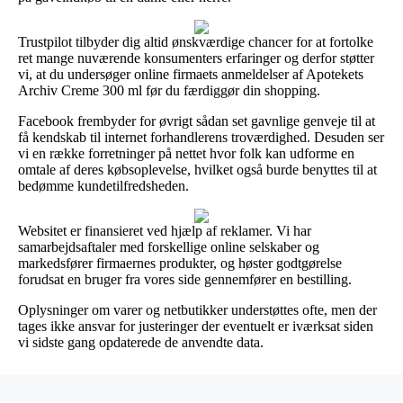
Trustpilot tilbyder dig altid ønskværdige chancer for at fortolke
ret mange nuværende konsumenters erfaringer og derfor støtter
vi, at du undersøger online firmaets anmeldelser af Apotekets
Archiv Creme 300 ml før du færdiggør din shopping.
Facebook frembyder for øvrigt sådan set gavnlige genveje til at
få kendskab til internet forhandlerens troværdighed. Desuden ser
vi en række forretninger på nettet hvor folk kan udforme en
omtale af deres købsoplevelse, hvilket også burde benyttes til at
bedømme kundetilfredsheden.
Websitet er finansieret ved hjælp af reklamer. Vi har
samarbejdsaftaler med forskellige online selskaber og
markedsfører firmaernes produkter, og høster godtgørelse
forudsat en bruger fra vores side gennemfører en bestilling.
Oplysninger om varer og netbutikker understøttes ofte, men der
tages ikke ansvar for justeringer der eventuelt er iværksat siden
vi sidste gang opdaterede de anvendte data.