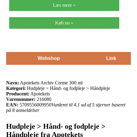
Læs mere »
Køb nu »
Webshop
Link
Navn:
Apotekets Archiv Creme 300 ml
Kategori:
Hudpleje > Hånd- og fodpleje > Håndpleje
Producent:
Apotekets
Varenummer:
216080
EAN:
5709556009950
Vurderet til 4.1 ud af 5 stjerner baseret
på 8 anmeldelser
Hudpleje > Hånd- og fodpleje >
Håndpleje fra Apotekets