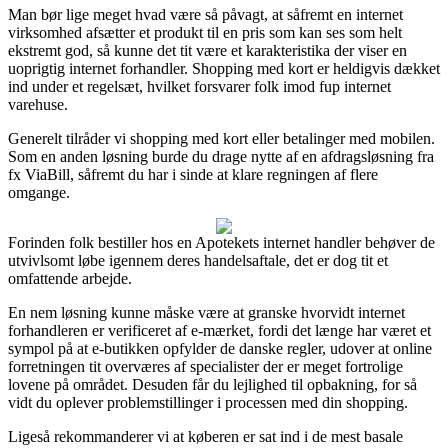
Man bør lige meget hvad være så påvagt, at såfremt en internet
virksomhed afsætter et produkt til en pris som kan ses som helt
ekstremt god, så kunne det tit være et karakteristika der viser en
uoprigtig internet forhandler. Shopping med kort er heldigvis dækket
ind under et regelsæt, hvilket forsvarer folk imod fup internet
varehuse.
Generelt tilråder vi shopping med kort eller betalinger med mobilen.
Som en anden løsning burde du drage nytte af en afdragsløsning fra
fx ViaBill, såfremt du har i sinde at klare regningen af flere
omgange.
Forinden folk bestiller hos en Apotekets internet handler behøver de
utvivlsomt løbe igennem deres handelsaftale, det er dog tit et
omfattende arbejde.
En nem løsning kunne måske være at granske hvorvidt internet
forhandleren er verificeret af e-mærket, fordi det længe har været et
sympol på at e-butikken opfylder de danske regler, udover at online
forretningen tit overværes af specialister der er meget fortrolige
lovene på området. Desuden får du lejlighed til opbakning, for så
vidt du oplever problemstillinger i processen med din shopping.
Ligeså rekommanderer vi at køberen er sat ind i de mest basale