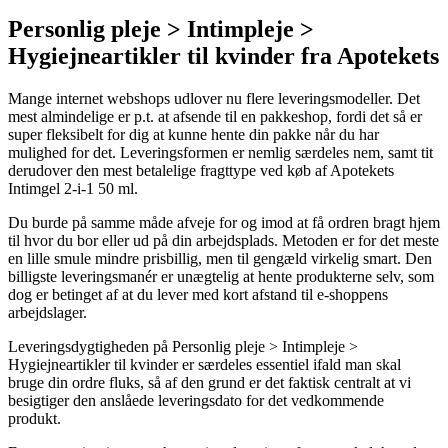
Personlig pleje > Intimpleje >
Hygiejneartikler til kvinder fra Apotekets
Mange internet webshops udlover nu flere leveringsmodeller. Det
mest almindelige er p.t. at afsende til en pakkeshop, fordi det så er
super fleksibelt for dig at kunne hente din pakke når du har
mulighed for det. Leveringsformen er nemlig særdeles nem, samt tit
derudover den mest betalelige fragttype ved køb af Apotekets
Intimgel 2-i-1 50 ml.
Du burde på samme måde afveje for og imod at få ordren bragt hjem
til hvor du bor eller ud på din arbejdsplads. Metoden er for det meste
en lille smule mindre prisbillig, men til gengæld virkelig smart. Den
billigste leveringsmanér er unægtelig at hente produkterne selv, som
dog er betinget af at du lever med kort afstand til e-shoppens
arbejdslager.
Leveringsdygtigheden på Personlig pleje > Intimpleje >
Hygiejneartikler til kvinder er særdeles essentiel ifald man skal
bruge din ordre fluks, så af den grund er det faktisk centralt at vi
besigtiger den anslåede leveringsdato for det vedkommende
produkt.