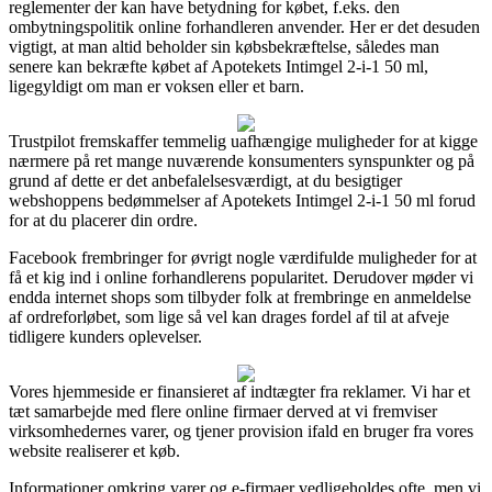
reglementer der kan have betydning for købet, f.eks. den
ombytningspolitik online forhandleren anvender. Her er det desuden
vigtigt, at man altid beholder sin købsbekræftelse, således man
senere kan bekræfte købet af Apotekets Intimgel 2-i-1 50 ml,
ligegyldigt om man er voksen eller et barn.
Trustpilot fremskaffer temmelig uafhængige muligheder for at kigge
nærmere på ret mange nuværende konsumenters synspunkter og på
grund af dette er det anbefalelsesværdigt, at du besigtiger
webshoppens bedømmelser af Apotekets Intimgel 2-i-1 50 ml forud
for at du placerer din ordre.
Facebook frembringer for øvrigt nogle værdifulde muligheder for at
få et kig ind i online forhandlerens popularitet. Derudover møder vi
endda internet shops som tilbyder folk at frembringe en anmeldelse
af ordreforløbet, som lige så vel kan drages fordel af til at afveje
tidligere kunders oplevelser.
Vores hjemmeside er finansieret af indtægter fra reklamer. Vi har et
tæt samarbejde med flere online firmaer derved at vi fremviser
virksomhedernes varer, og tjener provision ifald en bruger fra vores
website realiserer et køb.
Informationer omkring varer og e-firmaer vedligeholdes ofte, men vi