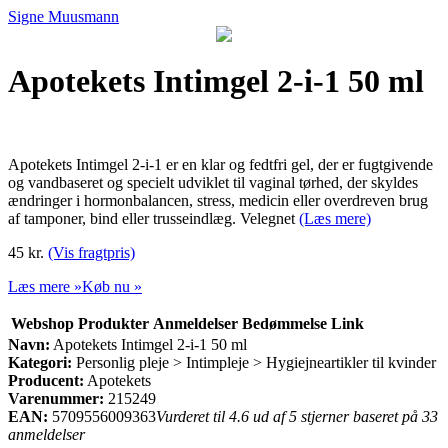
Signe Muusmann
Apotekets Intimgel 2-i-1 50 ml
Apotekets Intimgel 2-i-1 er en klar og fedtfri gel, der er fugtgivende
og vandbaseret og specielt udviklet til vaginal tørhed, der skyldes
ændringer i hormonbalancen, stress, medicin eller overdreven brug
af tamponer, bind eller trusseindlæg. Velegnet
(Læs mere)
45 kr.
(Vis fragtpris)
Læs mere »
Køb nu »
Webshop
Produkter
Anmeldelser
Bedømmelse
Link
Navn:
Apotekets Intimgel 2-i-1 50 ml
Kategori:
Personlig pleje > Intimpleje > Hygiejneartikler til kvinder
Producent:
Apotekets
Varenummer:
215249
EAN:
5709556009363
Vurderet til 4.6 ud af 5 stjerner baseret på 33
anmeldelser