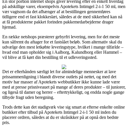
En stor portion internet shops giver levering efter en enkelt hverdag
på adskillige varer, eksempelvis Apotekets Intimgel 2-i-1 50 ml, men
vær vagtsom da det afhænger af at bestillingen gennemføres
tidligere end et fast klokkeslæt, således at de med sikkerhed kan nå
at få produkterne pakket forinden pakkemedarbejderne drager
hjemad.
En række netshops præsterer gebyrfri levering, men for det meste
kun såfremt du aftager for et fastslået beløb. Som alternativ skal du
udvælge den mest letkøbte leveringstype, hvilket i mange tilfælde –
hvad end man opholder sig i Aalborg, Kalundborg eller Hammel –
vil blive at få kørt din bestilling til et udleveringssted.
Det er efterhånden særligt let for almindelige mennesker at lave
prissammenligning i blandt diverse outlets på nettet, og med det
motiv har masser af Apotekets webbutikker ikke kunne lade være
med at presse prisniveauet på mange af deres produkter – til juniorer,
og ligeså til damer og herrer – eftertrykkeligt, og endda nogle gange
tilbyde fragt uden beregning.
Trods dette kan det stadigvæk vise sig smart at efterse enkelte online
butikker efter tilbud på Apotekets Intimgel 2-i-1 50 ml inden du
placerer ordren, således at du er skråsikker på at opnå den bedste
pris.