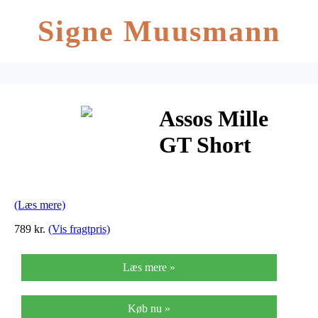
Signe Muusmann
Assos Mille
GT Short
Sleeve Jersey –
Cykeltrøje –
(Læs mere)
Blå
789 kr.
(Vis fragtpris)
Læs mere »
Køb nu »