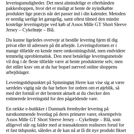
leveringsmuligheder. Det mest almindelige er efterhånden
pakkeshoppen, hvor det er muligt at hente de nyindkøbte
produkter lige præcis når det passer ind i din kalender. Metoden
er nemlig særligt let gængelig, samt oftest tilmed den mindst
kostelige leveringstype ved køb af Assos Mille GT Short Sleeve
Jersey – Cykeltrøje – Blå.
Du kunne ligeledes overveje at bestille levering hjem til dig
privat eller til adressen på dit arbejde. Leveringsformen er i
mange tilfælde en kende mere omkostningsfuld, men endvidere
temmelig uproblematisk. Den mest betalelige leveringsmetode
vil dog i de fleste tilfælde være at hente produkterne selv, men
det stiller krav om at du har bopæl nærved online shoppens
arbejdslager.
Leveringstidspunktet på Spinningtøj Herre kan vise sig at være
særdeles vigtig når du har behov for ordren om et øjeblik, så
med det formål er det bestemt aktuelt at du checker den
estimerede leveringstid for den pågældende vare.
En række e-butikker i Danmark frembyder levering på
næstkommende hverdag på deres primære varer, eksempelvis
Assos Mille GT Short Sleeve Jersey – Cykeltrøje – Blå, som
alligevel står og falder med at transaktionen realiseres forud for
et fast tidspunkt, således at de kan nå at få dit nye produkt fikset