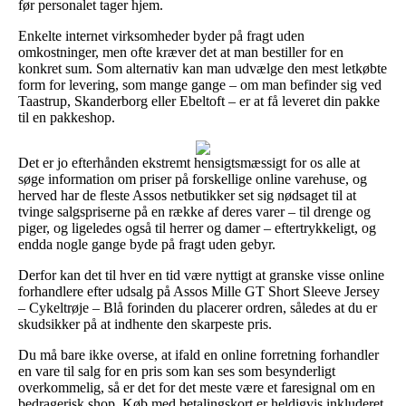
før personalet tager hjem.
Enkelte internet virksomheder byder på fragt uden
omkostninger, men ofte kræver det at man bestiller for en
konkret sum. Som alternativ kan man udvælge den mest letkøbte
form for levering, som mange gange – om man befinder sig ved
Taastrup, Skanderborg eller Ebeltoft – er at få leveret din pakke
til en pakkeshop.
Det er jo efterhånden ekstremt hensigtsmæssigt for os alle at
søge information om priser på forskellige online varehuse, og
herved har de fleste Assos netbutikker set sig nødsaget til at
tvinge salgspriserne på en række af deres varer – til drenge og
piger, og ligeledes også til herrer og damer – eftertrykkeligt, og
endda nogle gange byde på fragt uden gebyr.
Derfor kan det til hver en tid være nyttigt at granske visse online
forhandlere efter udsalg på Assos Mille GT Short Sleeve Jersey
– Cykeltrøje – Blå forinden du placerer ordren, således at du er
skudsikker på at indhente den skarpeste pris.
Du må bare ikke overse, at ifald en online forretning forhandler
en vare til salg for en pris som kan ses som besynderligt
overkommelig, så er det for det meste være et faresignal om en
bedragerisk shop. Køb med betalingskort er heldigvis inkluderet