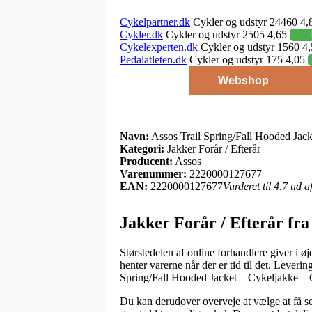
Cykelpartner.dk
Cykler og udstyr 24460 4,
Cykler.dk
Cykler og udstyr 2505 4,65
Cykelexperten.dk
Cykler og udstyr 1560 4
Pedalatleten.dk
Cykler og udstyr 175 4,05
Webshop
Navn:
Assos Trail Spring/Fall Hooded Jack
Kategori:
Jakker Forår / Efterår
Producent:
Assos
Varenummer:
2220000127677
EAN:
2220000127677
Vurderet til 4.7 ud 
Jakker Forår / Efterår fra
Størstedelen af online forhandlere giver i ø
henter varerne når der er tid til det. Lever
Spring/Fall Hooded Jacket – Cykeljakke – G
Du kan derudover overveje at vælge at få sen