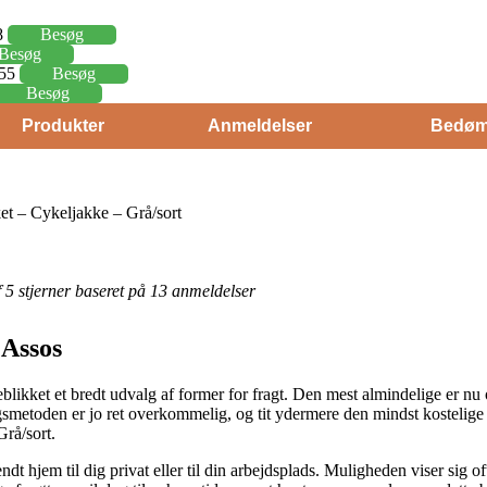
8
Besøg
Besøg
,55
Besøg
Besøg
Produkter
Anmeldelser
Bedøm
et – Cykeljakke – Grå/sort
af 5 stjerner baseret på 13 anmeldelser
 Assos
jeblikket et bredt udvalg af former for fragt. Den mest almindelige er n
ingsmetoden er jo ret overkommelig, og tit ydermere den mindst kostelige
rå/sort.
dt hjem til dig privat eller til din arbejdsplads. Muligheden viser sig o