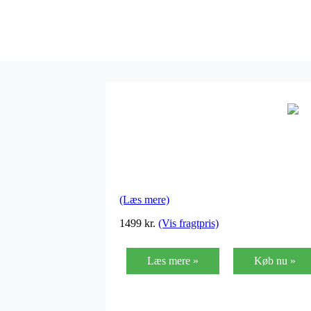
(Læs mere)
1499 kr.
(Vis fragtpris)
Læs mere »
Køb nu »