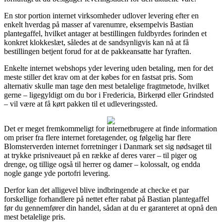
En stor portion internet virksomheder udlover levering efter en
enkelt hverdag på masser af varenumre, eksempelvis Bastian
plantegaffel, hvilket antager at bestillingen fuldbyrdes forinden et
konkret klokkeslæt, således at de sandsynligvis kan nå at få
bestillingen betjent forud for at de pakkeansatte har fyraften.
Enkelte internet webshops yder levering uden betaling, men for det
meste stiller det krav om at der købes for en fastsat pris. Som
alternativ skulle man tage den mest betalelige fragtmetode, hvilket
gerne – ligegyldigt om du bor i Fredericia, Birkerød eller Grindsted
– vil være at få kørt pakken til et udleveringssted.
Det er meget fremkommeligt for internetbrugere at finde information
om priser fra flere internet foretagender, og følgelig har flere
Blomsterverden internet forretninger i Danmark set sig nødsaget til
at trykke prisniveauet på en række af deres varer – til piger og
drenge, og tillige også til herrer og damer – kolossalt, og endda
nogle gange yde portofri levering.
Derfor kan det alligevel blive indbringende at checke et par
forskellige forhandlere på nettet efter rabat på Bastian plantegaffel
før du gennemfører din handel, sådan at du er garanteret at opnå den
mest betalelige pris.