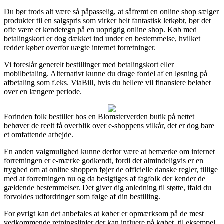
Du bør trods alt være så påpasselig, at såfremt en online shop sælger
produkter til en salgspris som virker helt fantastisk letkøbt, bør det
ofte være et kendetegn på en uoprigtig online shop. Køb med
betalingskort er dog dækket ind under en bestemmelse, hvilket
redder køber overfor uægte internet forretninger.
Vi foreslår generelt bestillinger med betalingskort eller
mobilbetaling. Alternativt kunne du drage fordel af en løsning på
afbetaling som f.eks. ViaBill, hvis du hellere vil finansiere beløbet
over en længere periode.
Forinden folk bestiller hos en Blomsterverden butik på nettet
behøver de reelt få overblik over e-shoppens vilkår, det er dog bare
et omfattende arbejde.
En anden valgmulighed kunne derfor være at bemærke om internet
forretningen er e-mærke godkendt, fordi det almindeligvis er en
tryghed om at online shoppen føjer de officielle danske regler, tillige
med at forretningen nu og da besigtiges af fagfolk der kender de
gældende bestemmelser. Det giver dig anledning til støtte, ifald du
forvoldes udfordringer som følge af din bestilling.
For øvrigt kan det anbefales at køber er opmærksom på de mest
vedkommende retningslinjer der kan influere på købet, til eksempel