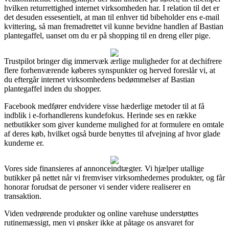
hvilken returrettighed internet virksomheden har. I relation til det er
det desuden essesentielt, at man til enhver tid bibeholder ens e-mail
kvittering, så man fremadrettet vil kunne bevidne handlen af Bastian
plantegaffel, uanset om du er på shopping til en dreng eller pige.
Trustpilot bringer dig immervæk ærlige muligheder for at dechifrere
flere forhenværende køberes synspunkter og herved foreslår vi, at
du eftergår internet virksomhedens bedømmelser af Bastian
plantegaffel inden du shopper.
Facebook medfører endvidere visse hæderlige metoder til at få
indblik i e-forhandlerens kundefokus. Herinde ses en række
netbutikker som giver kunderne mulighed for at formulere en omtale
af deres køb, hvilket også burde benyttes til afvejning af hvor glade
kunderne er.
Vores side finansieres af annonceindtægter. Vi hjælper utallige
butikker på nettet når vi fremviser virksomhedernes produkter, og får
honorar forudsat de personer vi sender videre realiserer en
transaktion.
Viden vedrørende produkter og online varehuse understøttes
rutinemæssigt, men vi ønsker ikke at påtage os ansvaret for