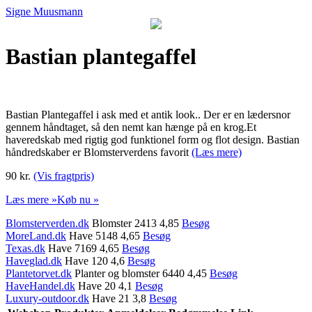
Signe Muusmann
Bastian plantegaffel
Bastian Plantegaffel i ask med et antik look.. Der er en lædersnor
gennem håndtaget, så den nemt kan hænge på en krog.Et
haveredskab med rigtig god funktionel form og flot design. Bastian
håndredskaber er Blomsterverdens favorit
(Læs mere)
90 kr.
(Vis fragtpris)
Læs mere »
Køb nu »
Blomsterverden.dk
Blomster 2413 4,85
Besøg
MoreLand.dk
Have 5148 4,65
Besøg
Texas.dk
Have 7169 4,65
Besøg
Haveglad.dk
Have 120 4,6
Besøg
Plantetorvet.dk
Planter og blomster 6440 4,45
Besøg
HaveHandel.dk
Have 20 4,1
Besøg
Luxury-outdoor.dk
Have 21 3,8
Besøg