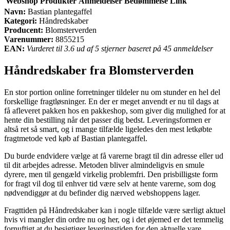
Webshop
Produkter
Anmeldelser
Bedømmelse
Link
Navn:
Bastian plantegaffel
Kategori:
Håndredskaber
Producent:
Blomsterverden
Varenummer:
8855215
EAN:
Vurderet til 3.6 ud af 5 stjerner baseret på 45 anmeldelser
Håndredskaber fra Blomsterverden
En stor portion online forretninger tildeler nu om stunder en hel del
forskellige fragtløsninger. En der er meget anvendt er nu til dags at
få afleveret pakken hos en pakkeshop, som giver dig mulighed for at
hente din bestilling når det passer dig bedst. Leveringsformen er
altså ret så smart, og i mange tilfælde ligeledes den mest letkøbte
fragtmetode ved køb af Bastian plantegaffel.
Du burde endvidere vælge at få varerne bragt til din adresse eller ud
til dit arbejdes adresse. Metoden bliver almindeligvis en smule
dyrere, men til gengæld virkelig problemfri. Den prisbilligste form
for fragt vil dog til enhver tid være selv at hente varerne, som dog
nødvendiggør at du befinder dig nærved webshoppens lager.
Fragttiden på Håndredskaber kan i nogle tilfælde være særligt aktuel
hvis vi mangler din ordre nu og her, og i det øjemed er det temmelig
fornuftigt at du besigtiger leveringstiden for den aktuelle vare.