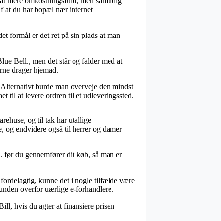
n sjat mere omkostningsfuld, men samtidig
f at du har bopæl nær internet
 formål er det ret på sin plads at man
lue Bell., men det står og falder med at
derne drager hjemad.
. Alternativt burde man overveje den mindst
 til at levere ordren til et udleveringssted.
rehuse, og til tak har utallige
, og endvidere også til herrer og damer –
ll. før du gennemfører dit køb, så man er
fordelagtig, kunne det i nogle tilfælde være
 kunden overfor uærlige e-forhandlere.
ll, hvis du agter at finansiere prisen