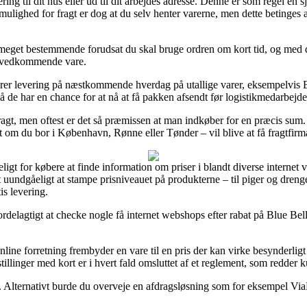
ering til dit hus eller ud til dit arbejdes adresse. Denne er som regel e
ulighed for fragt er dog at du selv henter varerne, men dette betinges a
get bestemmende forudsat du skal bruge ordren om kort tid, og med det
n vedkommende vare.
terer levering på næstkommende hverdag på utallige varer, eksempelvis B
, så de har en chance for at nå at få pakken afsendt før logistikmedarbej
ragt, men oftest er det så præmissen at man indkøber for en præcis sum
gt om du bor i København, Rønne eller Tønder – vil blive at få fragtfirmaet
gt for købere at finde information om priser i blandt diverse internet va
undgåeligt at stampe prisniveauet på produkterne – til piger og drenge
is levering.
 fordelagtigt at checke nogle få internet webshops efter rabat på Blue Be
ine forretning frembyder en vare til en pris der kan virke besynderligt 
tillinger med kort er i hvert fald omsluttet af et reglement, som redder
. Alternativt burde du overveje en afdragsløsning som for eksempel ViaBi