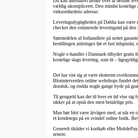
Du kan alternativt tænke over at bestille lev
vældig ukompliceret. Den mindst kostelige m
virksomhedens adresse.
Leveringsdygtigheden på Dahlia kan være me
checker den estimerede leveringstid på de
Størstedelen af forhandlere på nettet garan
bestillingen anbringes før et fast tidspunkt
Nogle e-handler i Danmark tilbyder gratis f
kostelige slags levering, som tit – ligegyldi
Det har vist sig at være ekstremt overkommeli
Blomsterverden online webshops fundet det u
drastisk, og endda nogle gange byde på grat
Til gengæld kan det til hver en tid vise sig
sikker på at opnå den mest betalelige pris.
Man bør blot være årvågen med, at når en onl
et kendetegn på en svindel online butik. Bes
Generelt tilråder vi kortkøb eller MobilePay
senere.