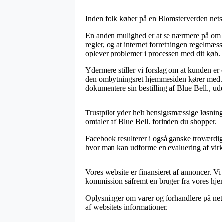
Inden folk køber på en Blomsterverden netsh
En anden mulighed er at se nærmere på om o
regler, og at internet forretningen regelmæss
oplever problemer i processen med dit køb.
Ydermere stiller vi forslag om at kunden e
den ombytningsret hjemmesiden kører med. I 
dokumentere sin bestilling af Blue Bell., ud
Trustpilot yder helt hensigtsmæssige løsninge
omtaler af Blue Bell. forinden du shopper.
Facebook resulterer i også ganske troværdi
hvor man kan udforme en evaluering af virkso
Vores website er finansieret af annoncer. V
kommission såfremt en bruger fra vores hj
Oplysninger om varer og forhandlere på nette
af websitets informationer.