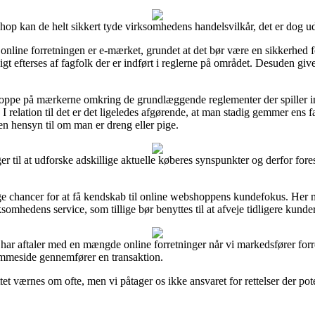
op kan de helt sikkert tyde virksomhedens handelsvilkår, det er dog ud
nline forretningen er e-mærket, grundet at det bør være en sikkerhed 
igt efterses af fagfolk der er indført i reglerne på området. Desuden giver
r oppe på mærkerne omkring de grundlæggende reglementer der spiller in
relation til det er det ligeledes afgørende, at man stadig gemmer ens f
en hensyn til om man er dreng eller pige.
r til at udforske adskillige aktuelle køberes synspunkter og derfor foresl
ge chancer for at få kendskab til online webshoppens kundefokus. Her m
mhedens service, som tillige bør benyttes til at afveje tidligere kunder
i har aftaler med en mængde online forretninger når vi markedsfører forr
emmeside gennemfører en transaktion.
t værnes om ofte, men vi påtager os ikke ansvaret for rettelser der poten