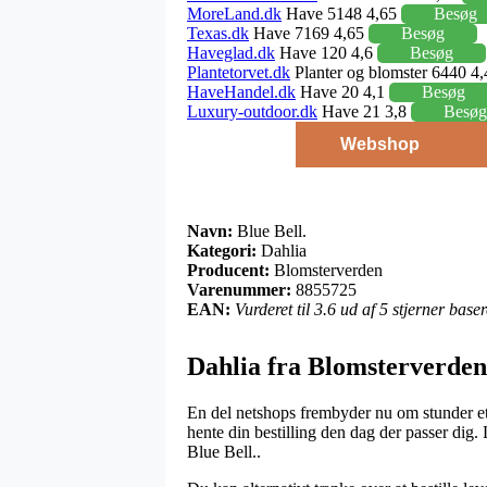
MoreLand.dk
Have 5148 4,65
Besøg
Texas.dk
Have 7169 4,65
Besøg
Haveglad.dk
Have 120 4,6
Besøg
Plantetorvet.dk
Planter og blomster 6440 4
HaveHandel.dk
Have 20 4,1
Besøg
Luxury-outdoor.dk
Have 21 3,8
Besøg
Webshop
Navn:
Blue Bell.
Kategori:
Dahlia
Producent:
Blomsterverden
Varenummer:
8855725
EAN:
Vurderet til 3.6 ud af 5 stjerner bas
Dahlia fra Blomsterverden
En del netshops frembyder nu om stunder et 
hente din bestilling den dag der passer dig
Blue Bell..