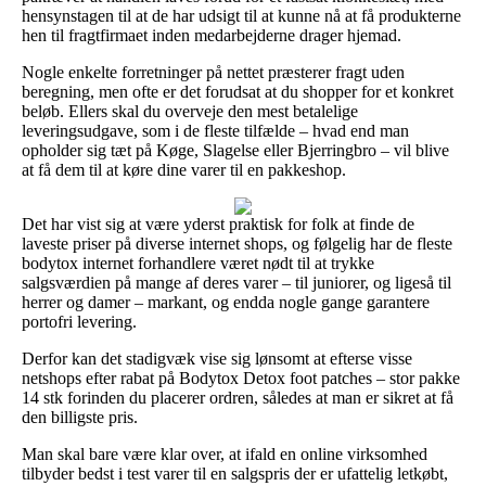
hensynstagen til at de har udsigt til at kunne nå at få produkterne
hen til fragtfirmaet inden medarbejderne drager hjemad.
Nogle enkelte forretninger på nettet præsterer fragt uden
beregning, men ofte er det forudsat at du shopper for et konkret
beløb. Ellers skal du overveje den mest betalelige
leveringsudgave, som i de fleste tilfælde – hvad end man
opholder sig tæt på Køge, Slagelse eller Bjerringbro – vil blive
at få dem til at køre dine varer til en pakkeshop.
Det har vist sig at være yderst praktisk for folk at finde de
laveste priser på diverse internet shops, og følgelig har de fleste
bodytox internet forhandlere været nødt til at trykke
salgsværdien på mange af deres varer – til juniorer, og ligeså til
herrer og damer – markant, og endda nogle gange garantere
portofri levering.
Derfor kan det stadigvæk vise sig lønsomt at efterse visse
netshops efter rabat på Bodytox Detox foot patches – stor pakke
14 stk forinden du placerer ordren, således at man er sikret at få
den billigste pris.
Man skal bare være klar over, at ifald en online virksomhed
tilbyder bedst i test varer til en salgspris der er ufattelig letkøbt,