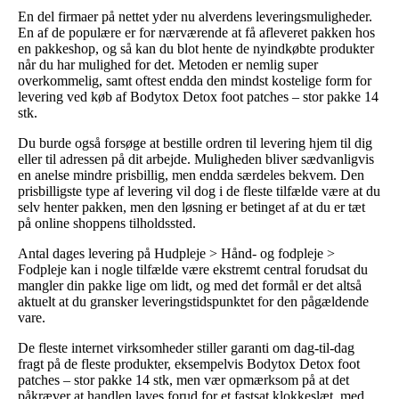
En del firmaer på nettet yder nu alverdens leveringsmuligheder.
En af de populære er for nærværende at få afleveret pakken hos
en pakkeshop, og så kan du blot hente de nyindkøbte produkter
når du har mulighed for det. Metoden er nemlig super
overkommelig, samt oftest endda den mindst kostelige form for
levering ved køb af Bodytox Detox foot patches – stor pakke 14
stk.
Du burde også forsøge at bestille ordren til levering hjem til dig
eller til adressen på dit arbejde. Muligheden bliver sædvanligvis
en anelse mindre prisbillig, men endda særdeles bekvem. Den
prisbilligste type af levering vil dog i de fleste tilfælde være at du
selv henter pakken, men den løsning er betinget af at du er tæt
på online shoppens tilholdssted.
Antal dages levering på Hudpleje > Hånd- og fodpleje >
Fodpleje kan i nogle tilfælde være ekstremt central forudsat du
mangler din pakke lige om lidt, og med det formål er det altså
aktuelt at du gransker leveringstidspunktet for den pågældende
vare.
De fleste internet virksomheder stiller garanti om dag-til-dag
fragt på de fleste produkter, eksempelvis Bodytox Detox foot
patches – stor pakke 14 stk, men vær opmærksom på at det
påkræver at handlen laves forud for et fastsat klokkeslæt, med