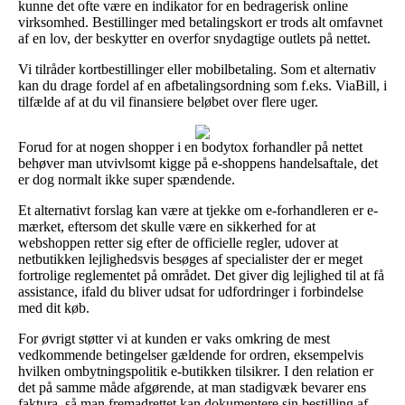
kunne det ofte være en indikator for en bedragerisk online
virksomhed. Bestillinger med betalingskort er trods alt omfavnet
af en lov, der beskytter en overfor snydagtige outlets på nettet.
Vi tilråder kortbestillinger eller mobilbetaling. Som et alternativ
kan du drage fordel af en afbetalingsordning som f.eks. ViaBill, i
tilfælde af at du vil finansiere beløbet over flere uger.
Forud for at nogen shopper i en bodytox forhandler på nettet
behøver man utvivlsomt kigge på e-shoppens handelsaftale, det
er dog normalt ikke super spændende.
Et alternativt forslag kan være at tjekke om e-forhandleren er e-
mærket, eftersom det skulle være en sikkerhed for at
webshoppen retter sig efter de officielle regler, udover at
netbutikken lejlighedsvis besøges af specialister der er meget
fortrolige reglementet på området. Det giver dig lejlighed til at få
assistance, ifald du bliver udsat for udfordringer i forbindelse
med dit køb.
For øvrigt støtter vi at kunden er vaks omkring de mest
vedkommende betingelser gældende for ordren, eksempelvis
hvilken ombytningspolitik e-butikken tilsikrer. I den relation er
det på samme måde afgørende, at man stadigvæk bevarer ens
faktura, så man fremadrettet kan dokumentere sin bestilling af