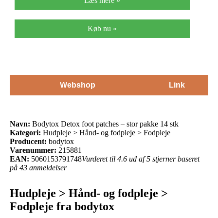
Læs mere »
Køb nu »
Webshop
Link
Navn:
Bodytox Detox foot patches – stor pakke 14 stk
Kategori:
Hudpleje > Hånd- og fodpleje > Fodpleje
Producent:
bodytox
Varenummer:
215881
EAN:
5060153791748
Vurderet til 4.6 ud af 5 stjerner baseret
på 43 anmeldelser
Hudpleje > Hånd- og fodpleje >
Fodpleje fra bodytox