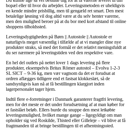
Du kunne lige så vel beslutte dig for at få varerne leveret til din
bopæl eller til hvor du arbejder. Leveringsmetoden er uheldigvis
en kende mindre prisbillig, men til gengæld ret smart. Den mest
betalelige løsning vil dog altid være at du selv henter varerne,
men den mulighed beroer på at du bor med kort afstand til online
shoppens tilholdssted.
Leveringsdygtigheden på Børn || Autostole || Autostole er
naturligvis meget væsentlig i tilfælde af at vi mangler dine nye
produkter straks, så med det formål er det relativt meningsfuldt at
du ser nærmere på leveringstiden ved den respektive vare.
En hel del outlets på nettet lover 1 dags levering på flere
produkter, eksempelvis Britax Römer autostol – Evolva 1-2-3
SL SICT – 9-36 kg, men vær vagtsom da det er forudsat at
ordren aflægges tidligere end et fastsat klokkeslæt, så de
sandsynligvis kan nå at få bestillingen klargjort inden
lagerpersonalet tager hjem.
Indtil flere e-forretninger i Danmark garanterer fragtfri levering,
men for det meste er det under forudsætning af at man køber for
et fastslået beløb. Ellers burde du snuppe den mest letkøbte
leveringsmulighed, hvilket mange gange – ligegyldigt om man
opholder sig ved Roskilde, Thisted eller Gilleleje – vil blive at få
fragtmanden til at bringe bestillingen til et afhentningssted.