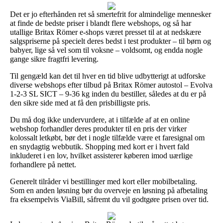
Det er jo efterhånden ret så smertefrit for almindelige mennesker
at finde de bedste priser i blandt flere webshops, og så har
utallige Britax Römer e-shops været presset til at at nedskære
salgspriserne på specielt deres bedst i test produkter – til børn og
babyer, lige så vel som til voksne – voldsomt, og endda nogle
gange sikre fragtfri levering.
Til gengæld kan det til hver en tid blive udbytterigt at udforske
diverse webshops efter tilbud på Britax Römer autostol – Evolva
1-2-3 SL SICT – 9-36 kg inden du bestiller, således at du er på
den sikre side med at få den prisbilligste pris.
Du må dog ikke undervurdere, at i tilfælde af at en online
webshop forhandler deres produkter til en pris der virker
kolossalt letkøbt, bør det i nogle tilfælde være et faresignal om
en snydagtig webbutik. Shopping med kort er i hvert fald
inkluderet i en lov, hvilket assisterer køberen imod uærlige
forhandlere på nettet.
Generelt tilråder vi bestillinger med kort eller mobilbetaling.
Som en anden løsning bør du overveje en løsning på afbetaling
fra eksempelvis ViaBill, såfremt du vil godtgøre prisen over tid.