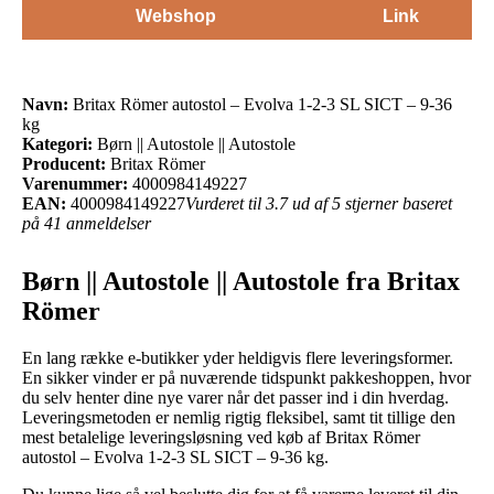
Webshop
Link
Navn:
Britax Römer autostol – Evolva 1-2-3 SL SICT – 9-36
kg
Kategori:
Børn || Autostole || Autostole
Producent:
Britax Römer
Varenummer:
4000984149227
EAN:
4000984149227
Vurderet til 3.7 ud af 5 stjerner baseret
på 41 anmeldelser
Børn || Autostole || Autostole fra Britax
Römer
En lang række e-butikker yder heldigvis flere leveringsformer.
En sikker vinder er på nuværende tidspunkt pakkeshoppen, hvor
du selv henter dine nye varer når det passer ind i din hverdag.
Leveringsmetoden er nemlig rigtig fleksibel, samt tit tillige den
mest betalelige leveringsløsning ved køb af Britax Römer
autostol – Evolva 1-2-3 SL SICT – 9-36 kg.