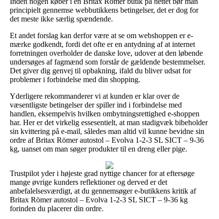
Inden nogen køber i en Britax Römer butik på nettet bør man
principielt gennemse webbutikkens betingelser, det er dog for
det meste ikke særlig spændende.
Et andet forslag kan derfor være at se om webshoppen er e-
mærke godkendt, fordi det ofte er en antydning af at internet
forretningen overholder de danske love, udover at den løbende
undersøges af fagmænd som forstår de gældende bestemmelser.
Det giver dig genvej til opbakning, ifald du bliver udsat for
problemer i forbindelse med din shopping.
Yderligere rekommanderer vi at kunden er klar over de
væsentligste betingelser der spiller ind i forbindelse med
handlen, eksempelvis hvilken ombytningsrettighed e-shoppen
har. Her er det virkelig essesentielt, at man stadigvæk bibeholder
sin kvittering på e-mail, således man altid vil kunne bevidne sin
ordre af Britax Römer autostol – Evolva 1-2-3 SL SICT – 9-36
kg, uanset om man søger produkter til en dreng eller pige.
Trustpilot yder i højeste grad nyttige chancer for at eftersøge
mange øvrige kunders reflektioner og derved er det
anbefalelsesværdigt, at du gennemsøger e-butikkens kritik af
Britax Römer autostol – Evolva 1-2-3 SL SICT – 9-36 kg
forinden du placerer din ordre.