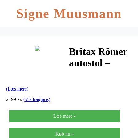
Signe Muusmann
Britax Römer
autostol –
Evolva 1-2-3
SL SICT – 9-
(Læs mere)
36 kg
2199 kr.
(Vis fragtpris)
Læs mere »
Køb nu »