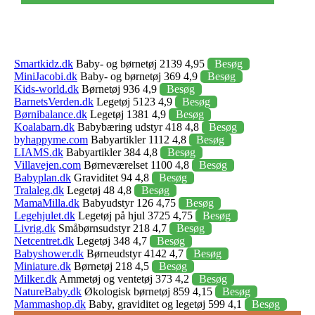
Smartkidz.dk
Baby- og børnetøj 2139 4,95
Besøg
MiniJacobi.dk
Baby- og børnetøj 369 4,9
Besøg
Kids-world.dk
Børnetøj 936 4,9
Besøg
BarnetsVerden.dk
Legetøj 5123 4,9
Besøg
Børnibalance.dk
Legetøj 1381 4,9
Besøg
Koalabarn.dk
Babybæring udstyr 418 4,8
Besøg
byhappyme.com
Babyartikler 1112 4,8
Besøg
LIAMS.dk
Babyartikler 384 4,8
Besøg
Villavejen.com
Børneværelset 1100 4,8
Besøg
Babyplan.dk
Graviditet 94 4,8
Besøg
Tralaleg.dk
Legetøj 48 4,8
Besøg
MamaMilla.dk
Babyudstyr 126 4,75
Besøg
Legehjulet.dk
Legetøj på hjul 3725 4,75
Besøg
Livrig.dk
Småbørnsudstyr 218 4,7
Besøg
Netcentret.dk
Legetøj 348 4,7
Besøg
Babyshower.dk
Børneudstyr 4142 4,7
Besøg
Miniature.dk
Børnetøj 218 4,5
Besøg
Milker.dk
Ammetøj og ventetøj 373 4,2
Besøg
NatureBaby.dk
Økologisk børnetøj 859 4,15
Besøg
Mammashop.dk
Baby, graviditet og legetøj 599 4,1
Besøg