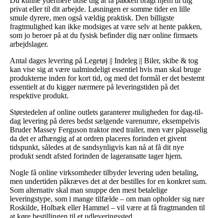
Du kunne ydermere udse dig at få pakken bragt hjem til dig
privat eller til dit arbejde. Løsningen er somme tider en lille
smule dyrere, men også vældig praktisk. Den billigste
fragtmulighed kan ikke modsiges at være selv at hente pakken,
som jo beroer på at du fysisk befinder dig nær online firmaets
arbejdslager.
Antal dages levering på Legetøj || Indeleg || Biler, skibe & tog
kan vise sig at være ualmindeligt essentiel hvis man skal bruge
produkterne inden for kort tid, og med det formål er det bestemt
essentielt at du kigger nærmere på leveringstiden på det
respektive produkt.
Størstedelen af online outlets garanterer muligheden for dag-til-
dag levering på deres bedst sælgende varenumre, eksempelvis
Bruder Massey Ferguson traktor med trailer, men vær påpasselig
da det er afhængig af at ordren placeres forinden et givent
tidspunkt, således at de sandsynligvis kan nå at få dit nye
produkt sendt afsted forinden de lageransatte tager hjem.
Nogle få online virksomheder tilbyder levering uden betaling,
men undertiden påkræves det at der bestilles for en konkret sum.
Som alternativ skal man snuppe den mest betalelige
leveringstype, som i mange tilfælde – om man opholder sig nær
Roskilde, Holbæk eller Hammel – vil være at få fragtmanden til
at køre bestillingen til et udleveringssted.