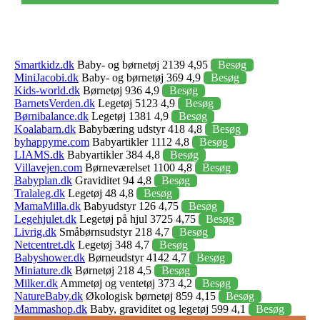
Smartkidz.dk
Baby- og børnetøj 2139 4,95
Besøg
MiniJacobi.dk
Baby- og børnetøj 369 4,9
Besøg
Kids-world.dk
Børnetøj 936 4,9
Besøg
BarnetsVerden.dk
Legetøj 5123 4,9
Besøg
Børnibalance.dk
Legetøj 1381 4,9
Besøg
Koalabarn.dk
Babybæring udstyr 418 4,8
Besøg
byhappyme.com
Babyartikler 1112 4,8
Besøg
LIAMS.dk
Babyartikler 384 4,8
Besøg
Villavejen.com
Børneværelset 1100 4,8
Besøg
Babyplan.dk
Graviditet 94 4,8
Besøg
Tralaleg.dk
Legetøj 48 4,8
Besøg
MamaMilla.dk
Babyudstyr 126 4,75
Besøg
Legehjulet.dk
Legetøj på hjul 3725 4,75
Besøg
Livrig.dk
Småbørnsudstyr 218 4,7
Besøg
Netcentret.dk
Legetøj 348 4,7
Besøg
Babyshower.dk
Børneudstyr 4142 4,7
Besøg
Miniature.dk
Børnetøj 218 4,5
Besøg
Milker.dk
Ammetøj og ventetøj 373 4,2
Besøg
NatureBaby.dk
Økologisk børnetøj 859 4,15
Besøg
Mammashop.dk
Baby, graviditet og legetøj 599 4,1
Besøg