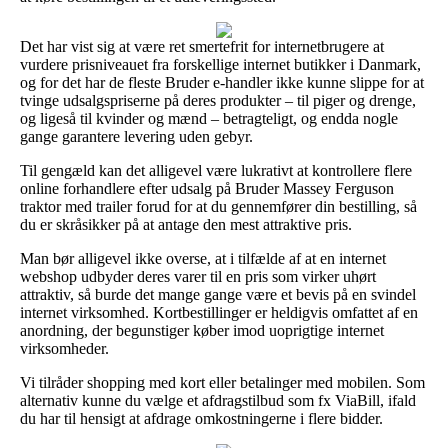
Det har vist sig at være ret smertefrit for internetbrugere at
vurdere prisniveauet fra forskellige internet butikker i Danmark,
og for det har de fleste Bruder e-handler ikke kunne slippe for at
tvinge udsalgspriserne på deres produkter – til piger og drenge,
og ligeså til kvinder og mænd – betragteligt, og endda nogle
gange garantere levering uden gebyr.
Til gengæld kan det alligevel være lukrativt at kontrollere flere
online forhandlere efter udsalg på Bruder Massey Ferguson
traktor med trailer forud for at du gennemfører din bestilling, så
du er skråsikker på at antage den mest attraktive pris.
Man bør alligevel ikke overse, at i tilfælde af at en internet
webshop udbyder deres varer til en pris som virker uhørt
attraktiv, så burde det mange gange være et bevis på en svindel
internet virksomhed. Kortbestillinger er heldigvis omfattet af en
anordning, der begunstiger køber imod uoprigtige internet
virksomheder.
Vi tilråder shopping med kort eller betalinger med mobilen. Som
alternativ kunne du vælge et afdragstilbud som fx ViaBill, ifald
du har til hensigt at afdrage omkostningerne i flere bidder.