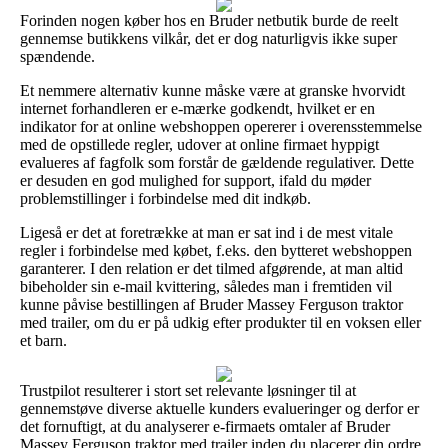
Forinden nogen køber hos en Bruder netbutik burde de reelt
gennemse butikkens vilkår, det er dog naturligvis ikke super
spændende.
Et nemmere alternativ kunne måske være at granske hvorvidt
internet forhandleren er e-mærke godkendt, hvilket er en
indikator for at online webshoppen opererer i overensstemmelse
med de opstillede regler, udover at online firmaet hyppigt
evalueres af fagfolk som forstår de gældende regulativer. Dette
er desuden en god mulighed for support, ifald du møder
problemstillinger i forbindelse med dit indkøb.
Ligeså er det at foretrække at man er sat ind i de mest vitale
regler i forbindelse med købet, f.eks. den bytteret webshoppen
garanterer. I den relation er det tilmed afgørende, at man altid
bibeholder sin e-mail kvittering, således man i fremtiden vil
kunne påvise bestillingen af Bruder Massey Ferguson traktor
med trailer, om du er på udkig efter produkter til en voksen eller
et barn.
Trustpilot resulterer i stort set relevante løsninger til at
gennemstøve diverse aktuelle kunders evalueringer og derfor er
det fornuftigt, at du analyserer e-firmaets omtaler af Bruder
Massey Ferguson traktor med trailer inden du placerer din ordre.