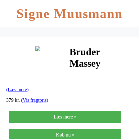
Signe Muusmann
Bruder
Massey
Ferguson
traktor med
(Læs mere)
trailer
379 kr.
(Vis fragtpris)
Læs mere »
Køb nu »