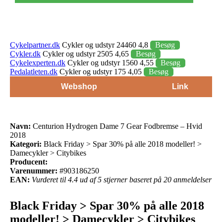
Cykelpartner.dk
Cykler og udstyr 24460 4,8
Besøg
Cykler.dk
Cykler og udstyr 2505 4,65
Besøg
Cykelexperten.dk
Cykler og udstyr 1560 4,55
Besøg
Pedalatleten.dk
Cykler og udstyr 175 4,05
Besøg
Webshop
Link
Navn:
Centurion Hydrogen Dame 7 Gear Fodbremse – Hvid
2018
Kategori:
Black Friday > Spar 30% på alle 2018 modeller! >
Damecykler > Citybikes
Producent:
Varenummer:
#903186250
EAN:
Vurderet til 4.4 ud af 5 stjerner baseret på 20 anmeldelser
Black Friday > Spar 30% på alle 2018
modeller! > Damecykler > Citybikes