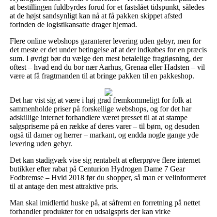
at bestillingen fuldbyrdes forud for et fastslået tidspunkt, således
at de højst sandsynligt kan nå at få pakken skippet afsted
forinden de logistikansatte drager hjemad.
Flere online webshops garanterer levering uden gebyr, men for
det meste er det under betingelse af at der indkøbes for en præcis
sum. I øvrigt bør du vælge den mest betalelige fragtløsning, der
oftest – hvad end du bor nær Aarhus, Grenaa eller Hadsten – vil
være at få fragtmanden til at bringe pakken til en pakkeshop.
Det har vist sig at være i høj grad fremkommeligt for folk at
sammenholde priser på forskellige webshops, og for det har
adskillige internet forhandlere været presset til at at stampe
salgspriserne på en række af deres varer – til børn, og desuden
også til damer og herrer – markant, og endda nogle gange yde
levering uden gebyr.
Det kan stadigvæk vise sig rentabelt at efterprøve flere internet
butikker efter rabat på Centurion Hydrogen Dame 7 Gear
Fodbremse – Hvid 2018 før du shopper, så man er velinformeret
til at antage den mest attraktive pris.
Man skal imidlertid huske på, at såfremt en forretning på nettet
forhandler produkter for en udsalgspris der kan virke