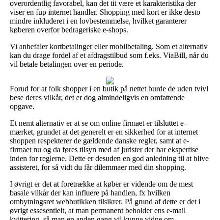
overordentlig favorabel, kan det tit være et karakteristika der
viser en fup internet handler. Shopping med kort er ikke desto
mindre inkluderet i en lovbestemmelse, hvilket garanterer
køberen overfor bedrageriske e-shops.
Vi anbefaler kortbetalinger eller mobilbetaling. Som et alternativ
kan du drage fordel af et afdragstilbud som f.eks. ViaBill, når du
vil betale betalingen over en periode.
Forud for at folk shopper i en butik på nettet burde de uden tvivl
bese deres vilkår, det er dog almindeligvis en omfattende
opgave.
Et nemt alternativ er at se om online firmaet er tilsluttet e-
mærket, grundet at det generelt er en sikkerhed for at internet
shoppen respekterer de gældende danske regler, samt at e-
firmaet nu og da føres tilsyn med af jurister der har ekspertise
inden for reglerne. Dette er desuden en god anledning til at blive
assisteret, for så vidt du får dilemmaer med din shopping.
I øvrigt er det at foretrække at køber er vidende om de mest
basale vilkår der kan influere på handlen, fx hvilken
ombytningsret webbutikken tilsikrer. På grund af dette er det i
øvrigt essesentielt, at man permanent beholder ens e-mail
kvittering, så man en anden gang vil kunne vidne om