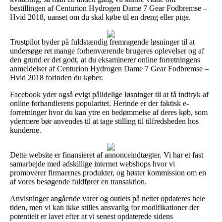
bestillingen af Centurion Hydrogen Dame 7 Gear Fodbremse –
Hvid 2018, uanset om du skal købe til en dreng eller pige.
Trustpilot byder på fuldstændig fremragende løsninger til at
undersøge ret mange forhenværende brugeres oplevelser og af
den grund er det godt, at du eksaminerer online forretningens
anmeldelser af Centurion Hydrogen Dame 7 Gear Fodbremse –
Hvid 2018 forinden du køber.
Facebook yder også evigt pålidelige løsninger til at få indtryk af
online forhandlerens popularitet. Herinde er der faktisk e-
forretninger hvor du kan ytre en bedømmelse af deres køb, som
ydermere bør anvendes til at tage stilling til tilfredsheden hos
kunderne.
Dette website er finansieret af annonceindtægter. Vi har et fast
samarbejde med adskillige internet webshops hvor vi
promoverer firmaernes produkter, og høster kommission om en
af vores besøgende fuldfører en transaktion.
Anvisninger angående varer og outlets på nettet opdateres hele
tiden, men vi kan ikke stilles ansvarlig for modifikationer der
potentielt er lavet efter at vi senest opdaterede sidens