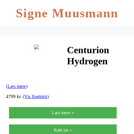
Signe Muusmann
Centurion
Hydrogen
Dame 7 Gear
Fodbremse –
(Læs mere)
Hvid 2018
4799 kr.
(Vis fragtpris)
Læs mere »
Køb nu »