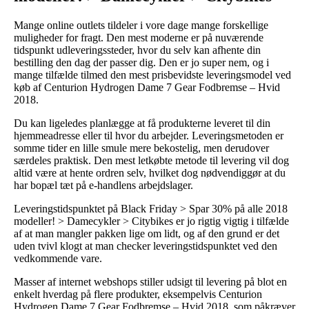
Mange online outlets tildeler i vore dage mange forskellige
muligheder for fragt. Den mest moderne er på nuværende
tidspunkt udleveringssteder, hvor du selv kan afhente din
bestilling den dag der passer dig. Den er jo super nem, og i
mange tilfælde tilmed den mest prisbevidste leveringsmodel ved
køb af Centurion Hydrogen Dame 7 Gear Fodbremse – Hvid
2018.
Du kan ligeledes planlægge at få produkterne leveret til din
hjemmeadresse eller til hvor du arbejder. Leveringsmetoden er
somme tider en lille smule mere bekostelig, men derudover
særdeles praktisk. Den mest letkøbte metode til levering vil dog
altid være at hente ordren selv, hvilket dog nødvendiggør at du
har bopæl tæt på e-handlens arbejdslager.
Leveringstidspunktet på Black Friday > Spar 30% på alle 2018
modeller! > Damecykler > Citybikes er jo rigtig vigtig i tilfælde
af at man mangler pakken lige om lidt, og af den grund er det
uden tvivl klogt at man checker leveringstidspunktet ved den
vedkommende vare.
Masser af internet webshops stiller udsigt til levering på blot en
enkelt hverdag på flere produkter, eksempelvis Centurion
Hydrogen Dame 7 Gear Fodbremse – Hvid 2018, som påkræver