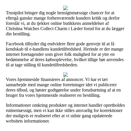
Trustpilot bringer dig nogle hensigtsmæssige chancer for at
eftergå ganske mange forhenværende kunders kritik og derfor
foreslår vi, at du tjekker online butikkens anmeldelser af
Christina Watches Collect Charm i Læder forud for at du lægger
din bestilling.
Facebook tilbyder dig endvidere flere gode genveje til at få
kendskab til e-handlens kundetilfredshed. Herinde er der mange
internet foretagender som giver folk mulighed for at ytre en
bedømmelse af deres købsoplevelse, hvilket tillige bør anvendes
til at tage stilling til kundetilfredsheden.
Vores hjemmeside finansieres af annoncer. Vi har et tæt
samarbejde med mange online forretninger idet vi publicerer
deres tilbud, og høster godtgørelse under forudsætning af at en
bruger fra vores hjemmeside realiserer en bestilling.
Informationer omkring produkter og internet handler opretholdes
rutinemæssigt, men vi kan ikke stilles ansvarlig for korrektioner
der muligvis er realiseret efter at vi sidste gang opdaterede
websitets informationer.