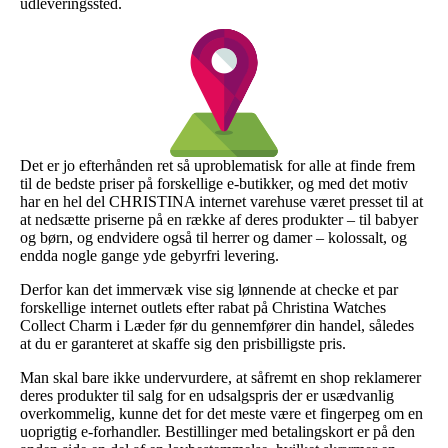
udleveringssted.
Det er jo efterhånden ret så uproblematisk for alle at finde frem
til de bedste priser på forskellige e-butikker, og med det motiv
har en hel del CHRISTINA internet varehuse været presset til at
at nedsætte priserne på en række af deres produkter – til babyer
og børn, og endvidere også til herrer og damer – kolossalt, og
endda nogle gange yde gebyrfri levering.
Derfor kan det immervæk vise sig lønnende at checke et par
forskellige internet outlets efter rabat på Christina Watches
Collect Charm i Læder før du gennemfører din handel, således
at du er garanteret at skaffe sig den prisbilligste pris.
Man skal bare ikke undervurdere, at såfremt en shop reklamerer
deres produkter til salg for en udsalgspris der er usædvanlig
overkommelig, kunne det for det meste være et fingerpeg om en
uoprigtig e-forhandler. Bestillinger med betalingskort er på den