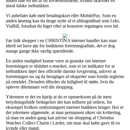
anden side en del af en lovbestemmelse, hvilket skærmer en
imod falske netbutikker.
Vi anbefaler køb med betalingskort eller MobilePay. Som en
anden løsning kan du drage nytte af et afdragstilbud som f.eks.
ViaBill, forudsat du higer efter at honorere regningen over tid.
Før folk shopper i en CHRISTINA internet handler kan man
ideelt set have øje for butikkens forretningsaftale, det er dog
mange gange ikke særlig spændende.
En anden mulighed kunne være at granske om internet
forretningen er tilsluttet e-mærket, som er en indikator for at
netbutikken føjer den officielle danske lovgivning, udover at
forretningen nu og da besigtiges af eksperter som forstår reglerne
på området. Desuden tilbydes du lejlighed til støtte, hvis du
oplever dilemmaer ved din shopping.
Ydermere er det en hjælp at du er opmærksom på de mest
betydningsfulde betingelser der kan influere på ordren, for
eksempel hvilken ombytningsret internet butikken bruger. Her er
det ydermere afgørende, at man permanent sikrer sin kvittering,
så man en anden gang kan påvise sin shopping af Christina
Watches Collect Charm i Læder, om man skal købe gave til en
kvinde eller mand.