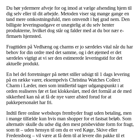
Du bør ydermere afveje for og imod at vælge afsending hjem til
dig selv eller til dit arbejde. Metoden viser sig mange gange en
tand mere omkostningsfuld, men omvendt i høj grad nem. Den
billigste leveringsudgave er unægtelig at du selv henter
produkterne, hvilket dog står og falder med at du bor nær e-
firmaets hjemsted.
Fragttiden på Vedhæng og charms er jo særdeles vital når du har
behov for din ordre med det samme, og i det øjemed er det
særdeles vigtigt at vi ser den estimerede leveringstid for det
aktuelle produkt.
En hel del forretninger på nettet stiller udsigt til 1 dags levering
på en række varer, eksempelvis Christina Watches Collect
Charm i Læder, men som imidlertid tager udgangspunkt i at
orden realiseres før et fast klokkeslæt, med det formål at de med
sikkerhed kan nå at få de nye varer afsted forud for at
pakkepersonalet har fri.
Indtil flere online webshops frembyder fragt uden betaling, men
i mange tilfælde kun hvis man shopper for et fastsat beløb. Som
alternativ skulle du udse dig den mest prisbevidste form for fragt,
som tit – uden hensyn til om du er ved Køge, Skive eller
Fredensborg – vil være at få dem til at levere din pakke til et