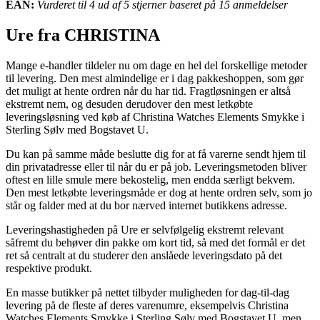
EAN:
Vurderet til 4 ud af 5 stjerner baseret på 15 anmeldelser
Ure fra CHRISTINA
Mange e-handler tildeler nu om dage en hel del forskellige metoder
til levering. Den mest almindelige er i dag pakkeshoppen, som gør
det muligt at hente ordren når du har tid. Fragtløsningen er altså
ekstremt nem, og desuden derudover den mest letkøbte
leveringsløsning ved køb af Christina Watches Elements Smykke i
Sterling Sølv med Bogstavet U.
Du kan på samme måde beslutte dig for at få varerne sendt hjem til
din privatadresse eller til når du er på job. Leveringsmetoden bliver
oftest en lille smule mere bekostelig, men endda særligt bekvem.
Den mest letkøbte leveringsmåde er dog at hente ordren selv, som jo
står og falder med at du bor nærved internet butikkens adresse.
Leveringshastigheden på Ure er selvfølgelig ekstremt relevant
såfremt du behøver din pakke om kort tid, så med det formål er det
ret så centralt at du studerer den anslåede leveringsdato på det
respektive produkt.
En masse butikker på nettet tilbyder muligheden for dag-til-dag
levering på de fleste af deres varenumre, eksempelvis Christina
Watches Elements Smykke i Sterling Sølv med Bogstavet U, men