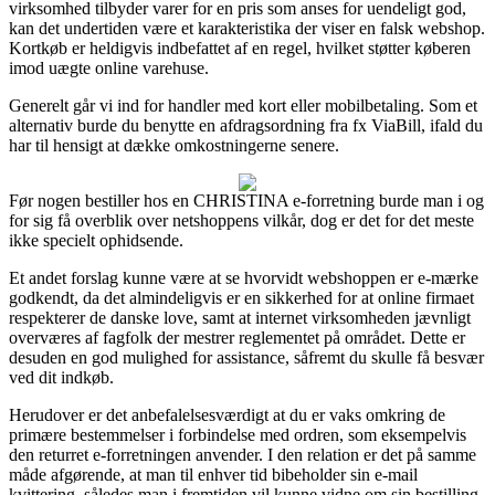
virksomhed tilbyder varer for en pris som anses for uendeligt god,
kan det undertiden være et karakteristika der viser en falsk webshop.
Kortkøb er heldigvis indbefattet af en regel, hvilket støtter køberen
imod uægte online varehuse.
Generelt går vi ind for handler med kort eller mobilbetaling. Som et
alternativ burde du benytte en afdragsordning fra fx ViaBill, ifald du
har til hensigt at dække omkostningerne senere.
Før nogen bestiller hos en CHRISTINA e-forretning burde man i og
for sig få overblik over netshoppens vilkår, dog er det for det meste
ikke specielt ophidsende.
Et andet forslag kunne være at se hvorvidt webshoppen er e-mærke
godkendt, da det almindeligvis er en sikkerhed for at online firmaet
respekterer de danske love, samt at internet virksomheden jævnligt
overværes af fagfolk der mestrer reglementet på området. Dette er
desuden en god mulighed for assistance, såfremt du skulle få besvær
ved dit indkøb.
Herudover er det anbefalelsesværdigt at du er vaks omkring de
primære bestemmelser i forbindelse med ordren, som eksempelvis
den returret e-forretningen anvender. I den relation er det på samme
måde afgørende, at man til enhver tid bibeholder sin e-mail
kvittering, således man i fremtiden vil kunne vidne om sin bestilling