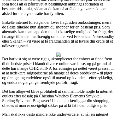
som trods alt er påkrævet at bestillingen anbringes forinden et
besluttet tidspunkt, sådan at de kan nå at få de nye varer skippet
afsted før de lageransatte har fyraften.
Enkelte internet foretagender lover fragt uden omkostninger, men i
de fleste tilfælde kun såfremt du shopper for en bestemt pris. Som
alternativ kan man tage den mindst kostelige mulighed for fragt, der
i mange tilfælde – uafhængig om du er ved Fredericia, Nørresundby
eller Skagen – vil være at få fragtmanden til at levere din ordre til et
udleveringssted.
Det har vist sig at være rigtig ukompliceret for enhver at finde frem
til de bedste priser i blandt diverse online varehuse, og på grund af
dette har mange CHRISTINA forretninger på nettet været presset til
at at nedskære salgspriserne på mange af deres produkter – til piger
og drenge, og endvidere også til mænd og kvinder – eftertrykkeligt,
og endda nogle gange frembyde portofri fragt.
Det kan alligevel blive profitabelt at sammenholde nogle få internet
outlets efter udsalg på Christina Watches Elements Smykke i
Sterling Sølv med Bogstavet U inden du færdiggør din shopping,
således at man er usvigeligt sikker på at få fat i den billigste pris.
Man skal ikke desto mindre ikke undervurdere, at når en internet