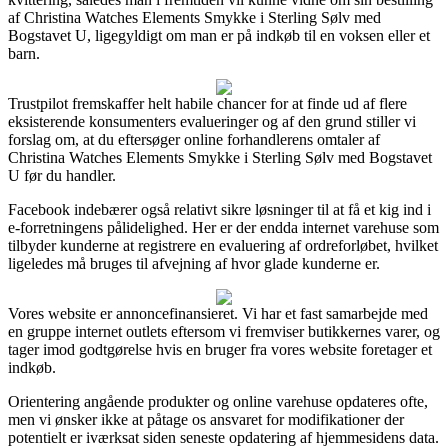
af Christina Watches Elements Smykke i Sterling Sølv med
Bogstavet U, ligegyldigt om man er på indkøb til en voksen eller et
barn.
Trustpilot fremskaffer helt habile chancer for at finde ud af flere
eksisterende konsumenters evalueringer og af den grund stiller vi
forslag om, at du eftersøger online forhandlerens omtaler af
Christina Watches Elements Smykke i Sterling Sølv med Bogstavet
U før du handler.
Facebook indebærer også relativt sikre løsninger til at få et kig ind i
e-forretningens pålidelighed. Her er der endda internet varehuse som
tilbyder kunderne at registrere en evaluering af ordreforløbet, hvilket
ligeledes må bruges til afvejning af hvor glade kunderne er.
Vores website er annoncefinansieret. Vi har et fast samarbejde med
en gruppe internet outlets eftersom vi fremviser butikkernes varer, og
tager imod godtgørelse hvis en bruger fra vores website foretager et
indkøb.
Orientering angående produkter og online varehuse opdateres ofte,
men vi ønsker ikke at påtage os ansvaret for modifikationer der
potentielt er iværksat siden seneste opdatering af hjemmesidens data.