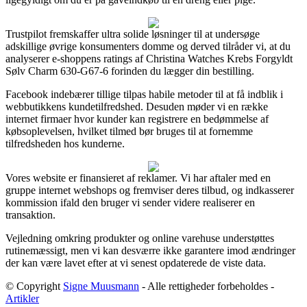
Trustpilot fremskaffer ultra solide løsninger til at undersøge
adskillige øvrige konsumenters domme og derved tilråder vi, at du
analyserer e-shoppens ratings af Christina Watches Krebs Forgyldt
Sølv Charm 630-G67-6 forinden du lægger din bestilling.
Facebook indebærer tillige tilpas habile metoder til at få indblik i
webbutikkens kundetilfredshed. Desuden møder vi en række
internet firmaer hvor kunder kan registrere en bedømmelse af
købsoplevelsen, hvilket tilmed bør bruges til at fornemme
tilfredsheden hos kunderne.
Vores website er finansieret af reklamer. Vi har aftaler med en
gruppe internet webshops og fremviser deres tilbud, og indkasserer
kommission ifald den bruger vi sender videre realiserer en
transaktion.
Vejledning omkring produkter og online varehuse understøttes
rutinemæssigt, men vi kan desværre ikke garantere imod ændringer
der kan være lavet efter at vi senest opdaterede de viste data.
© Copyright
Signe Muusmann
- Alle rettigheder forbeholdes -
Artikler