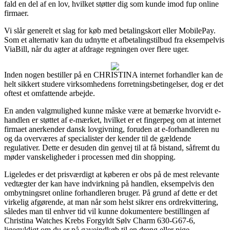
fald en del af en lov, hvilket støtter dig som kunde imod fup online
firmaer.
Vi slår generelt et slag for køb med betalingskort eller MobilePay.
Som et alternativ kan du udnytte et afbetalingstilbud fra eksempelvis
ViaBill, når du agter at afdrage regningen over flere uger.
Inden nogen bestiller på en CHRISTINA internet forhandler kan de
helt sikkert studere virksomhedens forretningsbetingelser, dog er det
oftest et omfattende arbejde.
En anden valgmulighed kunne måske være at bemærke hvorvidt e-
handlen er støttet af e-mærket, hvilket er et fingerpeg om at internet
firmaet anerkender dansk lovgivning, foruden at e-forhandleren nu
og da overværes af specialister der kender til de gældende
regulativer. Dette er desuden din genvej til at få bistand, såfremt du
møder vanskeligheder i processen med din shopping.
Ligeledes er det prisværdigt at køberen er obs på de mest relevante
vedtægter der kan have indvirkning på handlen, eksempelvis den
ombytningsret online forhandleren bruger. På grund af dette er det
virkelig afgørende, at man når som helst sikrer ens ordrekvittering,
således man til enhver tid vil kunne dokumentere bestillingen af
Christina Watches Krebs Forgyldt Sølv Charm 630-G67-6,
ligegyldigt om du er på gaveindkøb til en dreng eller pige.