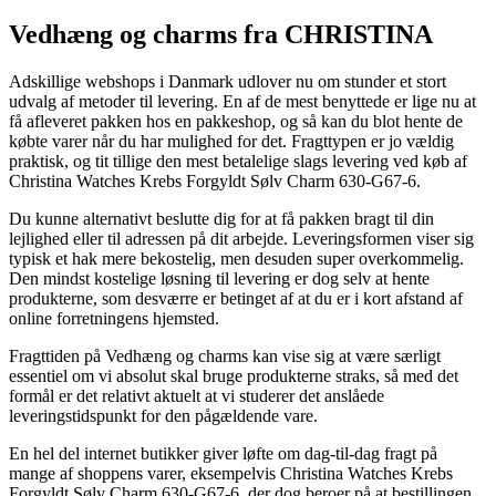
Vedhæng og charms fra CHRISTINA
Adskillige webshops i Danmark udlover nu om stunder et stort
udvalg af metoder til levering. En af de mest benyttede er lige nu at
få afleveret pakken hos en pakkeshop, og så kan du blot hente de
købte varer når du har mulighed for det. Fragttypen er jo vældig
praktisk, og tit tillige den mest betalelige slags levering ved køb af
Christina Watches Krebs Forgyldt Sølv Charm 630-G67-6.
Du kunne alternativt beslutte dig for at få pakken bragt til din
lejlighed eller til adressen på dit arbejde. Leveringsformen viser sig
typisk et hak mere bekostelig, men desuden super overkommelig.
Den mindst kostelige løsning til levering er dog selv at hente
produkterne, som desværre er betinget af at du er i kort afstand af
online forretningens hjemsted.
Fragttiden på Vedhæng og charms kan vise sig at være særligt
essentiel om vi absolut skal bruge produkterne straks, så med det
formål er det relativt aktuelt at vi studerer det anslåede
leveringstidspunkt for den pågældende vare.
En hel del internet butikker giver løfte om dag-til-dag fragt på
mange af shoppens varer, eksempelvis Christina Watches Krebs
Forgyldt Sølv Charm 630-G67-6, der dog beroer på at bestillingen