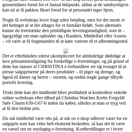
gennemføres forud for et fastsat tidspunkt, sådan at de sandsynligvis
kan nå at få pakken fikset forud for at personalet tager hjem.
Nogle få webshops lover fragt uden betaling, men for det meste er
det betinget af at der aftages for et fastslået beløb. Som alternativ
kunne du foretrække den prisbilligste leveringsmulighed, som tit –
ligegyldigt om man opholder sig i Randers, Middelfart eller Assens
– vil være at få fragtmanden til at køre varerne til et afhentningssted.
Det er efterhånden yderst ukompliceret for almindelige dødelige at
lave prissammenligning fra forskellige e-forretninger, og på grund af
dette har masser af CHRISTINA e-forhandlere set sig tvunget til at
presse salgspriserne på deres produkter – til piger og drenge, og
ligeså til damer og herrer – enormt, og endda nogle gange tilbyde
portofri levering.
Trods dette kan det imidlertid blive profitabelt at kontrollere enkelte
online webshops efter tilbud på Christina Watches Krebs Forgyldt
Sølv Charm 630-G67-6 inden du køber, således at man er tryg ved
at få den bedste pris.
Du må imidlertid være obs på, at når en e-shop udlover varer for en
salgspris som kan virke helt ekstremt beskeden, så kan det tit være
en varsel om en snydagtig e-forretning. Kortbestillinger er i hvert