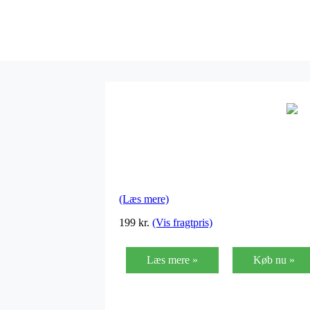
(Læs mere)
199 kr.
(Vis fragtpris)
Læs mere »
Køb nu »