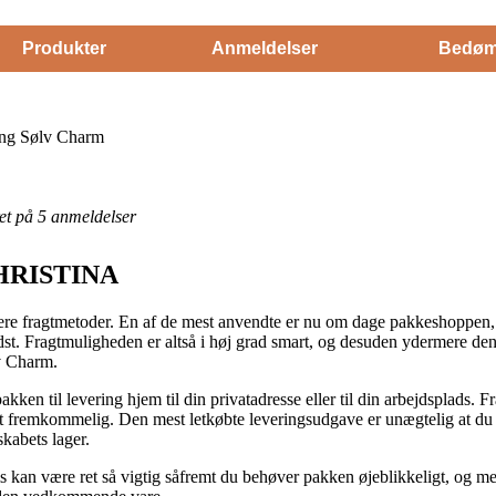
Produkter
Anmeldelser
Bedøm
ing Sølv Charm
eret på 5 anmeldelser
CHRISTINA
lere fragtmetoder. En af de mest anvendte er nu om dage pakkeshoppen, for
st. Fragtmuligheden er altså i høj grad smart, og desuden ydermere den
v Charm.
ken til levering hjem til din privatadresse eller til din arbejdsplads. F
t fremkommelig. Den mest letkøbte leveringsudgave er unægtelig at du s
skabets lager.
an være ret så vigtig såfremt du behøver pakken øjeblikkeligt, og med 