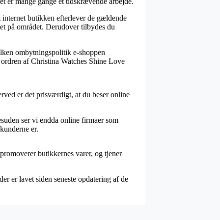
det er mange gange et tidskrævende arbejde.
 internet butikken efterlever de gældende
tet på området. Derudover tilbydes du
hvilken ombytningspolitik e-shoppen
e ordren af Christina Watches Shine Love
ved er det prisværdigt, at du beser online
esuden ser vi endda online firmaer som
 kunderne er.
 promoverer butikkernes varer, og tjener
er er lavet siden seneste opdatering af de