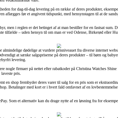
å den vedkommende vare.
gheden for dag-til-dag levering på en række af deres produkter, eksemp
en aflægges før et angivent tidspunkt, med hensynstagen til at de sandsy
yr, men i reglen er det betinget af at man bestiller for en fastsat sum
este tilfælde – uden hensyn til om man er ved Odense, Birkerød eller Hund
 almindelige dødelige at vurdere prisniveauet fra diverse internet websho
endigt at sænke salgspriserne på deres produkter – til børn og babyer,
byrfri levering.
lysere nogle firmaer på nettet efter rabatkoder på Christina Watches Shi
 laveste pris.
mt en shop frembyder deres varer til salg for en pris som er ekstraordinæ
shop. Betalinger med kort er i hvert fald omfavnet af en lovbestemmelse
ay. Som et alternativ kan du drage nytte af en løsning fra for eksempel 