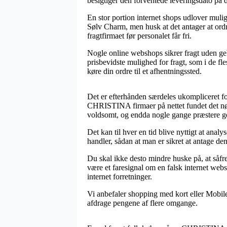
besigtiger den forventede leveringsdato p
En stor portion internet shops udlover muli
Sølv Charm, men husk at det antager at ordr
fragtfirmaet før personalet får fri.
Nogle online webshops sikrer fragt uden geb
prisbevidste mulighed for fragt, som i de fl
køre din ordre til et afhentningssted.
Det er efterhånden særdeles ukompliceret for
CHRISTINA firmaer på nettet fundet det nødv
voldsomt, og endda nogle gange præstere ge
Det kan til hver en tid blive nyttigt at ana
handler, sådan at man er sikret at antage den
Du skal ikke desto mindre huske på, at såfre
være et faresignal om en falsk internet web
internet forretninger.
Vi anbefaler shopping med kort eller MobileP
afdrage pengene af flere omgange.