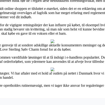
ternet butik bør de i reglen læse netbutikkens forretningsvilkår, men 
t online shoppen er tilsluttet e-mærket, siden det er en erklæring om at
regelmæssigt overvåges af fagfolk som har meget erfaring med reglemen
roblemer ved dit indkøb.
 for de vigtigste retningslinjer der kan influere på købet, til eksempel 
an stadig bevarer sin kvittering, så man når som helst vil kunne bevidn
skal købe en gave til en voksen eller et barn.
enveje til at sondere adskillige aktuelle konsumenters meninger og der
 Love Sterling Sølv Charm forud for at du køber.
men værdifulde løsninger til at få indsigt i e-handlens popularitet. D
f ordreforløbet, som ydermere kan anvendes til at afveje hvor tilfredse
gter. Vi har aftaler med et hold af outlets på nettet i Danmark hvor vi
en handel.
e opretholdes rutinemæssigt, men vi tager ikke ansvar for reguleringer d