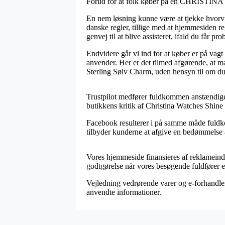
Forud for at folk køber på en CHRISTINA in
En nem løsning kunne være at tjekke hvorvid
danske regler, tillige med at hjemmesiden 
genvej til at blive assisteret, ifald du får p
Endvidere går vi ind for at køber er på vagt
anvender. Her er det tilmed afgørende, at m
Sterling Sølv Charm, uden hensyn til om du 
Trustpilot medfører fuldkommen anstændige g
butikkens kritik af Christina Watches Shine
Facebook resulterer i på samme måde fuldkom
tilbyder kunderne at afgive en bedømmelse a
Vores hjemmeside finansieres af reklameindtæ
godtgørelse når vores besøgende fuldfører 
Vejledning vedrørende varer og e-forhandler
anvendte informationer.