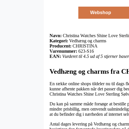
Webshop
Navn:
Christina Watches Shine Love Sterl
Kategori:
Vedhæng og charms
Producent:
CHRISTINA
Varenummer:
623-S16
EAN:
Vurderet til 4.5 ud af 5 stjerner bas
Vedhæng og charms fra 
En række online shops tildeler nu til dags f
kunne afhente pakken når det passer dig bed
Christina Watches Shine Love Sterling Søl
Du kan på samme måde forsøge at bestille pak
mindre prisbillig, men omvendt ualmindelig
at du befinder dig i nærheden af internet sel
Antal dages levering på Vedhæng og charms k