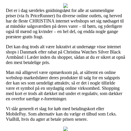
Det er i dag særdeles gnidningsløst for alle at sammenligne
priser (via fx PriceRunner) fra diverse online outlets, og herved
har de fleste CHRISTINA internet webshops set sig nødsaget til
at mindske salgsværdien på deres varer – til børn, og yderligere
også til mænd og kvinder – en hel del, og endda nogle gange
præstere gratis fragt.
Det kan dog trods alt være lukrativt at undersøge visse internet
shops i Danmark efter rabat på Christina Watches Silver Black
Armbånd i Læder inden du shopper, sådan at du er sikret at opnå
den mest betalelige pris.
Man må alligevel være opmærksom på, at såfremt en online
webshop markedsfører deres produkter til salg for en salgspris
der kan ses som uendeligt attraktiv, så er det i nogle tilfælde
være et symbol på en snydagtig online virksomhed. Shopping
med kort er trods alt dækket ind under et regulativ, som dækker
en overfor uærlige e-forretninger.
Vi slår generelt et slag for køb med betalingskort eller
MobilePay. Som alternativ kan du vælge et tilbud som f.eks.
ViaBill, hvis du agter at betale prisen senere.