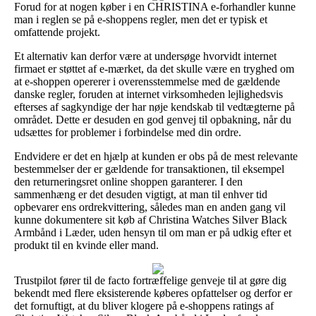
Forud for at nogen køber i en CHRISTINA e-forhandler kunne
man i reglen se på e-shoppens regler, men det er typisk et
omfattende projekt.
Et alternativ kan derfor være at undersøge hvorvidt internet
firmaet er støttet af e-mærket, da det skulle være en tryghed om
at e-shoppen opererer i overensstemmelse med de gældende
danske regler, foruden at internet virksomheden lejlighedsvis
efterses af sagkyndige der har nøje kendskab til vedtægterne på
området. Dette er desuden en god genvej til opbakning, når du
udsættes for problemer i forbindelse med din ordre.
Endvidere er det en hjælp at kunden er obs på de mest relevante
bestemmelser der er gældende for transaktionen, til eksempel
den returneringsret online shoppen garanterer. I den
sammenhæng er det desuden vigtigt, at man til enhver tid
opbevarer ens ordrekvittering, således man en anden gang vil
kunne dokumentere sit køb af Christina Watches Silver Black
Armbånd i Læder, uden hensyn til om man er på udkig efter et
produkt til en kvinde eller mand.
Trustpilot fører til de facto fortræffelige genveje til at gøre dig
bekendt med flere eksisterende køberes opfattelser og derfor er
det fornuftigt, at du bliver klogere på e-shoppens ratings af