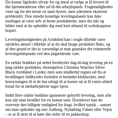
Du kunne ligeledes afveje for og imod at vælge at få leveret til
din hjemmeadresse eller ud til din arbejdsplads. Fragtmuligheden
viser sig for det meste en tand dyrere, men ydermere ekstremt
problemfri. Den mindst kostelige leveringsmanér kan ikke
modsiges at være selv at hente produkterne, men det står og
falder med at du opholder dig med kort afstand til webshoppens
bopæl.
Leveringshastigheden på Armbånd kan i nogle tilfælde være
særdeles aktuel i tilfælde af at du skal bruge produktet fluks, og
af den grund er det jo væsentligt at man gransker det estimerede
leveringstidspunkt ved den pågældende vare.
En række butikker på nettet frembyder dag-til-dag levering på en
lang række produkter, eksempelvis Christina Watches Silver
Black Armbånd i Læder, men som imidlertid regnes ud fra at
bestillingen fuldbyrdes forinden et besluttet klokkeslæt, med
hensynstagen til at de har udsigt til at kunne nå at få varen afsted
forud for at medarbejderne tager hjem.
Indtil flere online butikker garanterer gebyrfri levering, men ofte
kun når man bestiller for en fastsat sum. Derudover kan du
overveje den billigste mulighed for fragt, hvilket typisk – uanset
om man opholder sig nær Aalborg, Nykøbing Falster eller Vejen
– er at få dem til at køre din ordre til en pakkeshop.