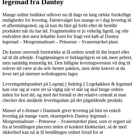
legemad fra Dantoy
Mange online butikker udlover nu til dags en lang række forskellige
muligheder for levering. Førstevalget hos mange er i dag levering til
et afhentningssted, og så kan du blot gå forbi efter de bestilte
produkter når du har tid. Fragtmetoden er jo virkelig ligetil, og ofte
endvidere den mest letkøbte form for fragt ved køb af Dantoy
legemad – Morgenmadssæt – Prinsesse – Svanemærket plast.
Du kunne omvendt foretrække at få ordren sendt til din bopæl eller
ud til dit arbejde. Fragtløsningen er beklageligvis en tak mere pebret,
men samtidig temmelig let. Den billigste leveringsversion vil dog til
enhver tid være at du selv henter pakken, men dette kræver at du
lever tæt på internet webshoppens lager.
Leveringstidspunktet på Legetøj || Indeleg || Legekøkken & legemad
kan vise sig at være ret så vigtig når vi står og skal bruge ordren
inden for kort tid, og med det formål er det relativt centralt at man
checker den anslåede leveringsdato på det pågældende produkt.
Masser af e-firmaer i Danmark giver levering på blot en enkelt
hverdag på mange varer, eksempelvis Dantoy legemad –
Morgenmadssæt – Prinsesse – Svanemærket plast, som er regnet ud
fra at bestillingen placeres inden et konkret klokkeslæt, så de med
sikkerhed kan nå at få bestillingen ordnet forud for at