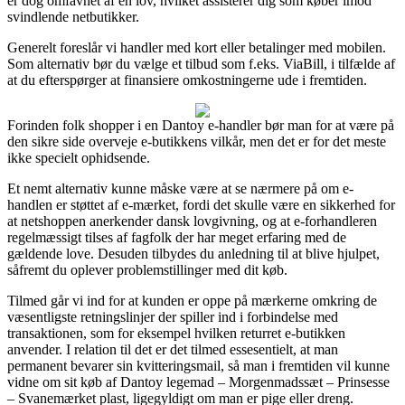
er dog omfavnet af en lov, hvilket assisterer dig som køber imod
svindlende netbutikker.
Generelt foreslår vi handler med kort eller betalinger med mobilen.
Som alternativ bør du vælge et tilbud som f.eks. ViaBill, i tilfælde af
at du efterspørger at finansiere omkostningerne ude i fremtiden.
Forinden folk shopper i en Dantoy e-handler bør man for at være på
den sikre side overveje e-butikkens vilkår, men det er for det meste
ikke specielt ophidsende.
Et nemt alternativ kunne måske være at se nærmere på om e-
handlen er støttet af e-mærket, fordi det skulle være en sikkerhed for
at netshoppen anerkender dansk lovgivning, og at e-forhandleren
regelmæssigt tilses af fagfolk der har meget erfaring med de
gældende love. Desuden tilbydes du anledning til at blive hjulpet,
såfremt du oplever problemstillinger med dit køb.
Tilmed går vi ind for at kunden er oppe på mærkerne omkring de
væsentligste retningslinjer der spiller ind i forbindelse med
transaktionen, som for eksempel hvilken returret e-butikken
anvender. I relation til det er det tilmed essesentielt, at man
permanent bevarer sin kvitteringsmail, så man i fremtiden vil kunne
vidne om sit køb af Dantoy legemad – Morgenmadssæt – Prinsesse
– Svanemærket plast, ligegyldigt om man er pige eller dreng.