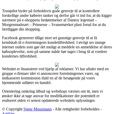
Trustpilot byder på forholdsvis gode genveje til at kontrollere
forskellige andre køberes tanker og derfor går vi ind for, at du kigger
nærmere på e-shoppens bedømmelser af Dantoy legemad –
Morgenmadssæt – Prinsesse – Svanemærket plast forud for at du
færdiggør din shopping.
Facebook genererer tillige stort set gunstige genveje til at få
kendskab til e-forretningens kundetilfredshed. I øvrigt ses mange
internet outlets som gør det muligt at meddele en anmeldelse af deres
købsoplevelse, som på samme måde bør tages i brug til at vurdere
kundernes tilfredshed.
Websitet er finansieret ved hjælp af reklamer. Vi har aftaler med en
gruppe e-firmaer idet vi annoncerer forretningernes varer, og
indkasserer kommission ifald en af de besøgende på vores
hjemmeside udfører en handel.
Orientering omkring tilbud og webshops værnes om tit, men vi
ønsker ikke at tage ansvar for modifikationer der potentielt er
realiseret siden vi senest opdaterede websitets oplysninger.
© Copyright
Signe Muusmann
- Alle rettigheder forbeholdes -
Artikler