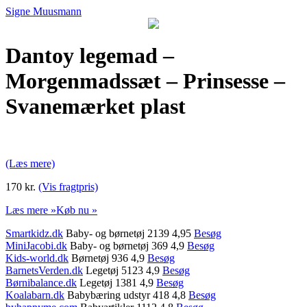
Signe Muusmann
Dantoy legemad –
Morgenmadssæt – Prinsesse –
Svanemærket plast
(Læs mere)
170 kr.
(Vis fragtpris)
Læs mere »
Køb nu »
Smartkidz.dk
Baby- og børnetøj 2139 4,95
Besøg
MiniJacobi.dk
Baby- og børnetøj 369 4,9
Besøg
Kids-world.dk
Børnetøj 936 4,9
Besøg
BarnetsVerden.dk
Legetøj 5123 4,9
Besøg
Børnibalance.dk
Legetøj 1381 4,9
Besøg
Koalabarn.dk
Babybæring udstyr 418 4,8
Besøg