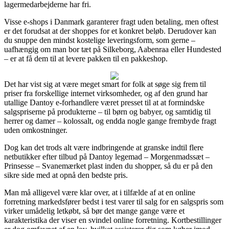
lagermedarbejderne har fri.
Visse e-shops i Danmark garanterer fragt uden betaling, men oftest
er det forudsat at der shoppes for et konkret beløb. Derudover kan
du snuppe den mindst kostelige leveringsform, som gerne –
uafhængig om man bor tæt på Silkeborg, Aabenraa eller Hundested
– er at få dem til at levere pakken til en pakkeshop.
Det har vist sig at være meget smart for folk at søge sig frem til
priser fra forskellige internet virksomheder, og af den grund har
utallige Dantoy e-forhandlere været presset til at at formindske
salgspriserne på produkterne – til børn og babyer, og samtidig til
herrer og damer – kolossalt, og endda nogle gange frembyde fragt
uden omkostninger.
Dog kan det trods alt være indbringende at granske indtil flere
netbutikker efter tilbud på Dantoy legemad – Morgenmadssæt –
Prinsesse – Svanemærket plast inden du shopper, så du er på den
sikre side med at opnå den bedste pris.
Man må alligevel være klar over, at i tilfælde af at en online
forretning markedsfører bedst i test varer til salg for en salgspris som
virker umådelig letkøbt, så bør det mange gange være et
karakteristika der viser en svindel online forretning. Kortbestillinger