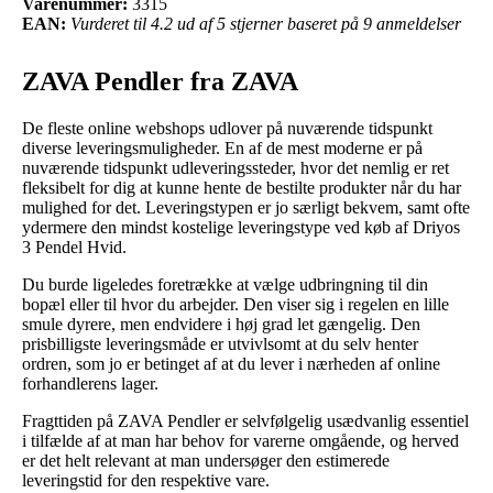
Varenummer:
3315
EAN:
Vurderet til 4.2 ud af 5 stjerner baseret på 9 anmeldelser
ZAVA Pendler fra ZAVA
De fleste online webshops udlover på nuværende tidspunkt
diverse leveringsmuligheder. En af de mest moderne er på
nuværende tidspunkt udleveringssteder, hvor det nemlig er ret
fleksibelt for dig at kunne hente de bestilte produkter når du har
mulighed for det. Leveringstypen er jo særligt bekvem, samt ofte
ydermere den mindst kostelige leveringstype ved køb af Driyos
3 Pendel Hvid.
Du burde ligeledes foretrække at vælge udbringning til din
bopæl eller til hvor du arbejder. Den viser sig i regelen en lille
smule dyrere, men endvidere i høj grad let gængelig. Den
prisbilligste leveringsmåde er utvivlsomt at du selv henter
ordren, som jo er betinget af at du lever i nærheden af online
forhandlerens lager.
Fragttiden på ZAVA Pendler er selvfølgelig usædvanlig essentiel
i tilfælde af at man har behov for varerne omgående, og herved
er det helt relevant at man undersøger den estimerede
leveringstid for den respektive vare.