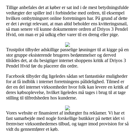
Tillige anbefales det at køber er sat ind i de mest betydningsfulde
vedtægter der spiller ind i forbindelse med ordren, til eksempel
hvilken ombytningsret online forretningen har. På grund af dette
er det i øvrigt relevant, at man altid beholder ens kvitteringsmail,
så man senere vil kunne dokumentere ordren af Driyos 3 Pendel
Hvid, om man er på udkig efter varer til en dreng eller pige.
Trustpilot tilbyder adskillige passelige løsninger til at kigge på en
stor gruppe eksisterende brugeres bedømmelser og derved
tilrådes det, at du besigtiger internet shoppens kritik af Driyos 3
Pendel Hvid før du placerer din ordre.
Facebook tilbyder dig ligeledes sådan set fantastiske muligheder
for at få indblik i internet forretningens pålidelighed. Tilmed er
der en del internet virksomheder hvor folk kan levere en kritik af
deres købsoplevelse, hvilket ligeledes må tages i brug til at tage
stilling til tilfredsheden hos kunderne.
Vores website er finansieret af indtægter fra reklamer. Vi har et
fast samarbejde med nogle forskellige butikker på nettet idet vi
fremviser virksomhedernes tilbud, og tager imod provision for så
vidt du gennemfører et køb.