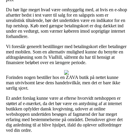
Du bør lige meget hvad være omhyggelig med, at hvis en e-shop
afsætter bedst i test varer til salg for en salgspris som er
urealistisk tiltalende, bør det undertiden være en indikator for en
fup netshop. Køb med gængse betalingskort er dog dækket ind
under en vedtægt, som værner køberen imod uoprigtige internet
forhandlere.
Vi foreslår generelt bestillinger med betalingskort eller betalinger
med mobilen. Som en alternativ mulighed kunne du benytte en
afdragsløsning som fx ViaBill, såfremt du har til hensigt at
finansiere beløbet over en længere periode.
Forinden nogen bestiller hos en ZAVA butik på nettet kunne
man utvivlsomt læse dens handelsvilkår, men det er bare ikke
særlig sjovt.
Et andet forslag kunne være at efterse hvorvidt netshoppen er
støttet af e-mærket, da det bør være en antydning af at internet
butikken opfylder dansk lovgivning, udover at online
webshoppen undertiden besøges af fagmænd der har meget
erfaring med bestemmelserne på området. Derudover giver det
dig anledning til at blive hjulpet, ifald du oplever udfordringer
ved din ordre.