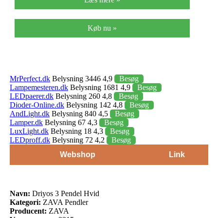
Køb nu »
MrPerfect.dk
Belysning 3446 4,9
Besøg
Lampemesteren.dk
Belysning 1681 4,9
Besøg
LEDpaerer.dk
Belysning 260 4,8
Besøg
Dioder-Online.dk
Belysning 142 4,8
Besøg
AndLight.dk
Belysning 840 4,5
Besøg
Lamper.dk
Belysning 67 4,3
Besøg
LuxLight.dk
Belysning 18 4,3
Besøg
LEDproff.dk
Belysning 72 4,2
Besøg
Webshop
Link
Navn:
Driyos 3 Pendel Hvid
Kategori:
ZAVA Pendler
Producent:
ZAVA