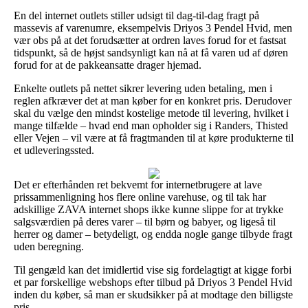
En del internet outlets stiller udsigt til dag-til-dag fragt på
massevis af varenumre, eksempelvis Driyos 3 Pendel Hvid, men
vær obs på at det forudsætter at ordren laves forud for et fastsat
tidspunkt, så de højst sandsynligt kan nå at få varen ud af døren
forud for at de pakkeansatte drager hjemad.
Enkelte outlets på nettet sikrer levering uden betaling, men i
reglen afkræver det at man køber for en konkret pris. Derudover
skal du vælge den mindst kostelige metode til levering, hvilket i
mange tilfælde – hvad end man opholder sig i Randers, Thisted
eller Vejen – vil være at få fragtmanden til at køre produkterne til
et udleveringssted.
Det er efterhånden ret bekvemt for internetbrugere at lave
prissammenligning hos flere online varehuse, og til tak har
adskillige ZAVA internet shops ikke kunne slippe for at trykke
salgsværdien på deres varer – til børn og babyer, og ligeså til
herrer og damer – betydeligt, og endda nogle gange tilbyde fragt
uden beregning.
Til gengæld kan det imidlertid vise sig fordelagtigt at kigge forbi
et par forskellige webshops efter tilbud på Driyos 3 Pendel Hvid
inden du køber, så man er skudsikker på at modtage den billigste
pris.