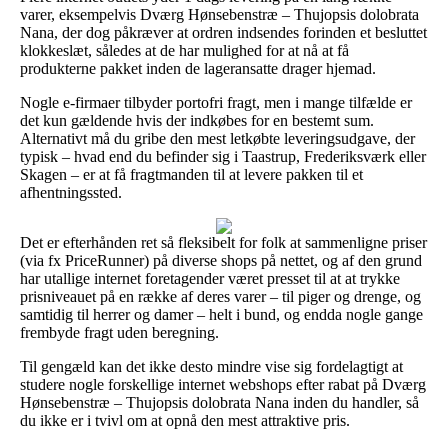
varer, eksempelvis Dværg Hønsebenstræ – Thujopsis dolobrata
Nana, der dog påkræver at ordren indsendes forinden et besluttet
klokkeslæt, således at de har mulighed for at nå at få
produkterne pakket inden de lageransatte drager hjemad.
Nogle e-firmaer tilbyder portofri fragt, men i mange tilfælde er
det kun gældende hvis der indkøbes for en bestemt sum.
Alternativt må du gribe den mest letkøbte leveringsudgave, der
typisk – hvad end du befinder sig i Taastrup, Frederiksværk eller
Skagen – er at få fragtmanden til at levere pakken til et
afhentningssted.
Det er efterhånden ret så fleksibelt for folk at sammenligne priser
(via fx PriceRunner) på diverse shops på nettet, og af den grund
har utallige internet foretagender været presset til at at trykke
prisniveauet på en række af deres varer – til piger og drenge, og
samtidig til herrer og damer – helt i bund, og endda nogle gange
frembyde fragt uden beregning.
Til gengæld kan det ikke desto mindre vise sig fordelagtigt at
studere nogle forskellige internet webshops efter rabat på Dværg
Hønsebenstræ – Thujopsis dolobrata Nana inden du handler, så
du ikke er i tvivl om at opnå den mest attraktive pris.