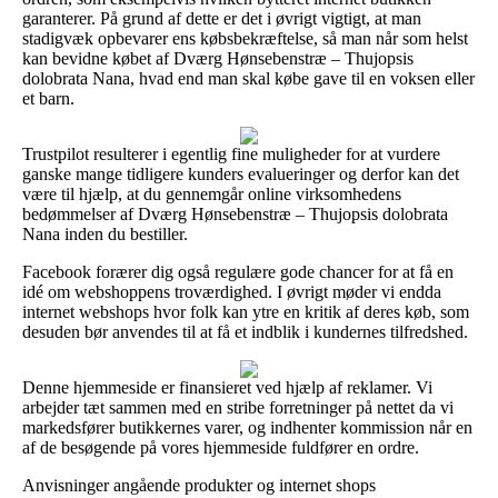
garanterer. På grund af dette er det i øvrigt vigtigt, at man
stadigvæk opbevarer ens købsbekræftelse, så man når som helst
kan bevidne købet af Dværg Hønsebenstræ – Thujopsis
dolobrata Nana, hvad end man skal købe gave til en voksen eller
et barn.
Trustpilot resulterer i egentlig fine muligheder for at vurdere
ganske mange tidligere kunders evalueringer og derfor kan det
være til hjælp, at du gennemgår online virksomhedens
bedømmelser af Dværg Hønsebenstræ – Thujopsis dolobrata
Nana inden du bestiller.
Facebook forærer dig også regulære gode chancer for at få en
idé om webshoppens troværdighed. I øvrigt møder vi endda
internet webshops hvor folk kan ytre en kritik af deres køb, som
desuden bør anvendes til at få et indblik i kundernes tilfredshed.
Denne hjemmeside er finansieret ved hjælp af reklamer. Vi
arbejder tæt sammen med en stribe forretninger på nettet da vi
markedsfører butikkernes varer, og indhenter kommission når en
af de besøgende på vores hjemmeside fuldfører en ordre.
Anvisninger angående produkter og internet shops