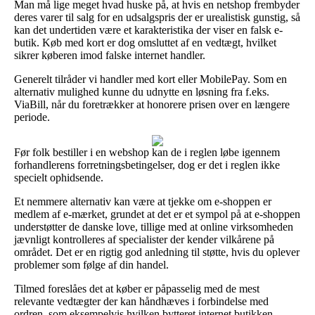
Man må lige meget hvad huske på, at hvis en netshop frembyder
deres varer til salg for en udsalgspris der er urealistisk gunstig, så
kan det undertiden være et karakteristika der viser en falsk e-
butik. Køb med kort er dog omsluttet af en vedtægt, hvilket
sikrer køberen imod falske internet handler.
Generelt tilråder vi handler med kort eller MobilePay. Som en
alternativ mulighed kunne du udnytte en løsning fra f.eks.
ViaBill, når du foretrækker at honorere prisen over en længere
periode.
Før folk bestiller i en webshop kan de i reglen løbe igennem
forhandlerens forretningsbetingelser, dog er det i reglen ikke
specielt ophidsende.
Et nemmere alternativ kan være at tjekke om e-shoppen er
medlem af e-mærket, grundet at det er et sympol på at e-shoppen
understøtter de danske love, tillige med at online virksomheden
jævnligt kontrolleres af specialister der kender vilkårene på
området. Det er en rigtig god anledning til støtte, hvis du oplever
problemer som følge af din handel.
Tilmed foreslåes det at køber er påpasselig med de mest
relevante vedtægter der kan håndhæves i forbindelse med
ordren, som eksempelvis hvilken bytteret internet butikken