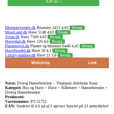
Køb nu »
Blomsterverden.dk
Blomster 2413 4,85
Besøg
MoreLand.dk
Have 5148 4,65
Besøg
Texas.dk
Have 7169 4,65
Besøg
Haveglad.dk
Have 120 4,6
Besøg
Plantetorvet.dk
Planter og blomster 6440 4,45
Besøg
HaveHandel.dk
Have 20 4,1
Besøg
Luxury-outdoor.dk
Have 21 3,8
Besøg
Webshop
Link
Navn:
Dværg Hønsebenstræ – Thujopsis dolobrata Nana
Kategori:
Hus og Have > Have > Nåletræer > Hønsebenstræ >
Dværg Hønsebenstræ
Producent:
Varenummer:
PT-51752
EAN:
Vurderet til 4.6 ud af 5 stjerner baseret på 23 anmeldelser