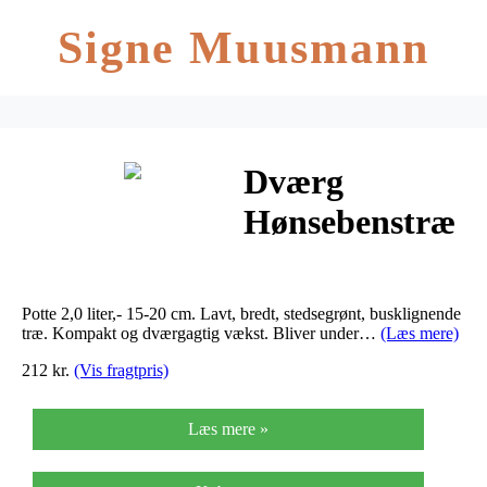
Signe Muusmann
Dværg
Hønsebenstræ
– Thujopsis
dolobrata
Potte 2,0 liter,- 15-20 cm. Lavt, bredt, stedsegrønt, busklignende
Nana
træ. Kompakt og dværgagtig vækst. Bliver under…
(Læs mere)
212 kr.
(Vis fragtpris)
Læs mere »