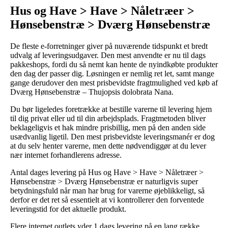
Hus og Have > Have > Nåletræer >
Hønsebenstræ > Dværg Hønsebenstræ
De fleste e-forretninger giver på nuværende tidspunkt et bredt
udvalg af leveringsudgaver. Den mest anvendte er nu til dags
pakkeshops, fordi du så nemt kan hente de nyindkøbte produkter
den dag der passer dig. Løsningen er nemlig ret let, samt mange
gange derudover den mest prisbevidste fragtmulighed ved køb af
Dværg Hønsebenstræ – Thujopsis dolobrata Nana.
Du bør ligeledes foretrække at bestille varerne til levering hjem
til dig privat eller ud til din arbejdsplads. Fragtmetoden bliver
beklageligvis et hak mindre prisbillig, men på den anden side
usædvanlig ligetil. Den mest prisbevidste leveringsmanér er dog
at du selv henter varerne, men dette nødvendiggør at du lever
nær internet forhandlerens adresse.
Antal dages levering på Hus og Have > Have > Nåletræer >
Hønsebenstræ > Dværg Hønsebenstræ er naturligvis super
betydningsfuld når man har brug for varerne øjeblikkeligt, så
derfor er det ret så essentielt at vi kontrollerer den forventede
leveringstid for det aktuelle produkt.
Flere internet outlets yder 1 dags levering på en lang række