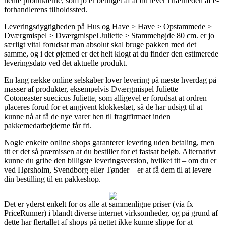
hente produkterne, som jo er betinget af at du lever i nærheden af e-
forhandlerens tilholdssted.
Leveringsdygtigheden på Hus og Have > Have > Opstammede >
Dværgmispel > Dværgmispel Juliette > Stammehøjde 80 cm. er jo
særligt vital forudsat man absolut skal bruge pakken med det
samme, og i det øjemed er det helt klogt at du finder den estimerede
leveringsdato ved det aktuelle produkt.
En lang række online selskaber lover levering på næste hverdag på
masser af produkter, eksempelvis Dværgmispel Juliette –
Cotoneaster suecicus Juliette, som alligevel er forudsat at ordren
placeres forud for et angivent klokkeslæt, så de har udsigt til at
kunne nå at få de nye varer hen til fragtfirmaet inden
pakkemedarbejderne får fri.
Nogle enkelte online shops garanterer levering uden betaling, men
tit er det så præmissen at du bestiller for et fastsat beløb. Alternativt
kunne du gribe den billigste leveringsversion, hvilket tit – om du er
ved Hørsholm, Svendborg eller Tønder – er at få dem til at levere
din bestilling til en pakkeshop.
Det er yderst enkelt for os alle at sammenligne priser (via fx
PriceRunner) i blandt diverse internet virksomheder, og på grund af
dette har flertallet af shops på nettet ikke kunne slippe for at