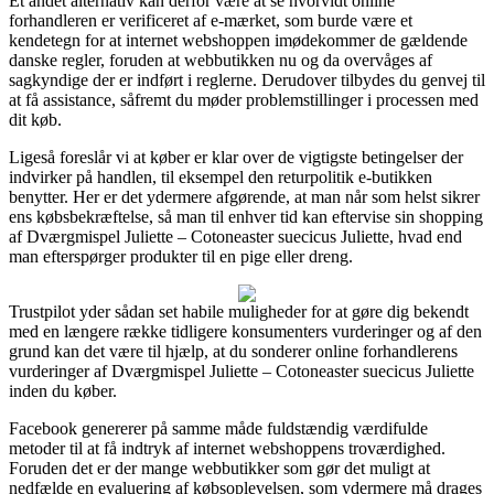
Et andet alternativ kan derfor være at se hvorvidt online
forhandleren er verificeret af e-mærket, som burde være et
kendetegn for at internet webshoppen imødekommer de gældende
danske regler, foruden at webbutikken nu og da overvåges af
sagkyndige der er indført i reglerne. Derudover tilbydes du genvej til
at få assistance, såfremt du møder problemstillinger i processen med
dit køb.
Ligeså foreslår vi at køber er klar over de vigtigste betingelser der
indvirker på handlen, til eksempel den returpolitik e-butikken
benytter. Her er det ydermere afgørende, at man når som helst sikrer
ens købsbekræftelse, så man til enhver tid kan eftervise sin shopping
af Dværgmispel Juliette – Cotoneaster suecicus Juliette, hvad end
man efterspørger produkter til en pige eller dreng.
Trustpilot yder sådan set habile muligheder for at gøre dig bekendt
med en længere række tidligere konsumenters vurderinger og af den
grund kan det være til hjælp, at du sonderer online forhandlerens
vurderinger af Dværgmispel Juliette – Cotoneaster suecicus Juliette
inden du køber.
Facebook genererer på samme måde fuldstændig værdifulde
metoder til at få indtryk af internet webshoppens troværdighed.
Foruden det er der mange webbutikker som gør det muligt at
nedfælde en evaluering af købsoplevelsen, som ydermere må drages