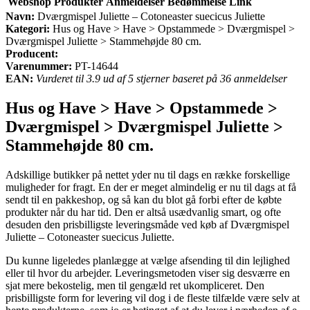
Webshop
Produkter
Anmeldelser
Bedømmelse
Link
Navn:
Dværgmispel Juliette – Cotoneaster suecicus Juliette
Kategori:
Hus og Have > Have > Opstammede > Dværgmispel >
Dværgmispel Juliette > Stammehøjde 80 cm.
Producent:
Varenummer:
PT-14644
EAN:
Vurderet til 3.9 ud af 5 stjerner baseret på 36 anmeldelser
Hus og Have > Have > Opstammede >
Dværgmispel > Dværgmispel Juliette >
Stammehøjde 80 cm.
Adskillige butikker på nettet yder nu til dags en række forskellige
muligheder for fragt. En der er meget almindelig er nu til dags at få
sendt til en pakkeshop, og så kan du blot gå forbi efter de købte
produkter når du har tid. Den er altså usædvanlig smart, og ofte
desuden den prisbilligste leveringsmåde ved køb af Dværgmispel
Juliette – Cotoneaster suecicus Juliette.
Du kunne ligeledes planlægge at vælge afsending til din lejlighed
eller til hvor du arbejder. Leveringsmetoden viser sig desværre en
sjat mere bekostelig, men til gengæld ret ukompliceret. Den
prisbilligste form for levering vil dog i de fleste tilfælde være selv at