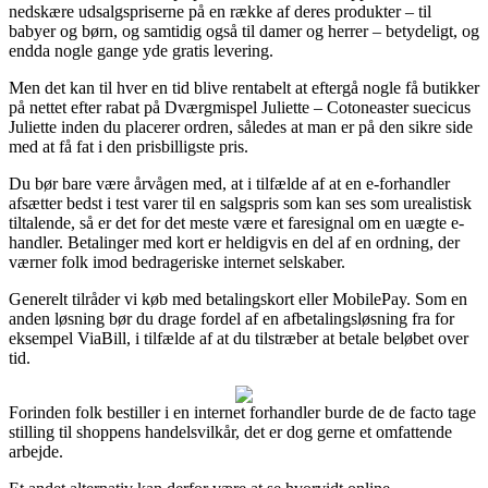
nedskære udsalgspriserne på en række af deres produkter – til
babyer og børn, og samtidig også til damer og herrer – betydeligt, og
endda nogle gange yde gratis levering.
Men det kan til hver en tid blive rentabelt at eftergå nogle få butikker
på nettet efter rabat på Dværgmispel Juliette – Cotoneaster suecicus
Juliette inden du placerer ordren, således at man er på den sikre side
med at få fat i den prisbilligste pris.
Du bør bare være årvågen med, at i tilfælde af at en e-forhandler
afsætter bedst i test varer til en salgspris som kan ses som urealistisk
tiltalende, så er det for det meste være et faresignal om en uægte e-
handler. Betalinger med kort er heldigvis en del af en ordning, der
værner folk imod bedrageriske internet selskaber.
Generelt tilråder vi køb med betalingskort eller MobilePay. Som en
anden løsning bør du drage fordel af en afbetalingsløsning fra for
eksempel ViaBill, i tilfælde af at du tilstræber at betale beløbet over
tid.
Forinden folk bestiller i en internet forhandler burde de de facto tage
stilling til shoppens handelsvilkår, det er dog gerne et omfattende
arbejde.