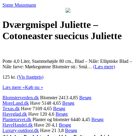
Signe Muusmann
Dværgmispel Juliette –
Cotoneaster suecicus Juliette
Potte 4,0 Liter, Stammehøjde 80 cm., Blad – Nåle: Elliptiske Blad –
Nåle farve: Mørkegrønne Blomster str.: Små…
(Læs mere)
125 kr.
(Vis fragtpris)
Læs mere »
Køb nu »
Blomsterverden.dk
Blomster 2413 4,85
Besøg
MoreLand.dk
Have 5148 4,65
Besøg
Texas.dk
Have 7169 4,65
Besøg
Haveglad.dk
Have 120 4,6
Besøg
Plantetorvet.dk
Planter og blomster 6440 4,45
Besøg
HaveHandel.dk
Have 20 4,1
Besøg
Luxury-outdoor.dk
Have 21 3,8
Besøg