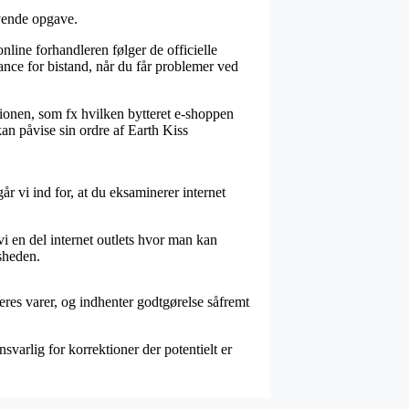
ævende opgave.
ine forhandleren følger de officielle
ance for bistand, når du får problemer ved
ktionen, som fx hvilken bytteret e-shoppen
 kan påvise sin ordre af Earth Kiss
går vi ind for, at du eksaminerer internet
 vi en del internet outlets hvor man kan
dsheden.
eres varer, og indhenter godtgørelse såfremt
svarlig for korrektioner der potentielt er