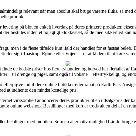
mindeligt relevant når man absolut skal bruge varerne fluks, så med de
tuelle produkt.
levering på blot en enkelt hverdag på deres primære produkter, ekse
der bestilles inden et nøjagtigt klokkeslæt, så de med sikkerhed kan nå 
ragt, men i de fleste tilfælde kun ifald der handles for et fastsat beløb
nder sig i Taastrup, Rønne eller Vojens – er at få dem til at køre vare
 finde de bedste priser hos flere e-handler, og herved har flertallet af Ear
ter – til drenge og piger, samt også til voksne – eftertrykkeligt, og end
 efterprøve indtil flere online butikker efter rabat på Earth Kiss Ans
ed at indhente den mindst kostelige pris.
internet virksomhed annoncerer deres produkter til en udsalgspris der k
ig online webshop. Bestillinger med kort er trods alt en del af en retn
eller betalinger med mobilen. Som en alternativ mulighed bør du bruge 