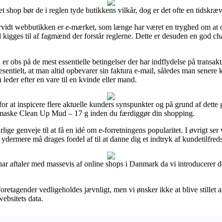
et shop bør de i reglen tyde butikkens vilkår, dog er det ofte en tidskr
vidt webbutikken er e-mærket, som længe har været en tryghed om at onl
l kigges til af fagmænd der forstår reglerne. Dette er desuden en god ch
n er obs på de mest essentielle betingelser der har indflydelse på transa
essesentielt, at man altid opbevarer sin faktura e-mail, således man senere
der efter en vare til en kvinde eller mand.
 for at inspicere flere aktuelle kunders synspunkter og på grund af dette 
tsmaske Clean Up Mud – 17 g inden du færdiggør din shopping.
ige genveje til at få en idé om e-forretningens popularitet. I øvrigt ser
 ydermere må drages fordel af til at danne dig et indtryk af kundetilfre
 har aftaler med massevis af online shops i Danmark da vi introducerer d
retagender vedligeholdes jævnligt, men vi ønsker ikke at blive stillet an
websitets data.