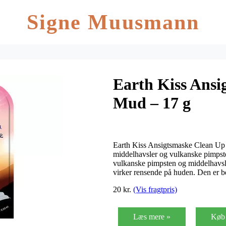
Signe Muusmann
Earth Kiss Ansi
Mud – 17 g
Earth Kiss Ansigtsmaske Clean Up
middelhavsler og vulkanske pimpst
vulkanske pimpsten og middelhavsle
virker rensende på huden. Den er 
20 kr.
(Vis fragtpris)
Læs mere »
Køb 