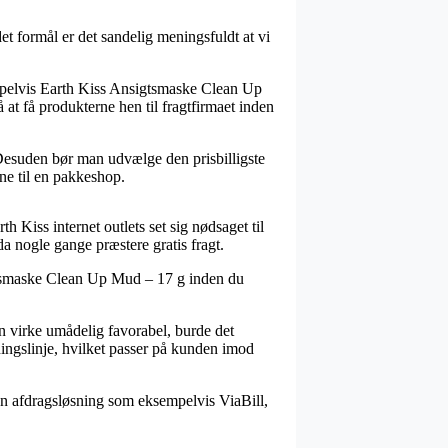
t formål er det sandelig meningsfuldt at vi
mpelvis Earth Kiss Ansigtsmaske Clean Up
at få produkterne hen til fragtfirmaet inden
. Desuden bør man udvælge den prisbilligste
rne til en pakkeshop.
th Kiss internet outlets set sig nødsaget til
da nogle gange præstere gratis fragt.
igtsmaske Clean Up Mud – 17 g inden du
an virke umådelig favorabel, burde det
ingslinje, hvilket passer på kunden imod
en afdragsløsning som eksempelvis ViaBill,