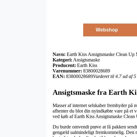
Webshop
Navn:
Earth Kiss Ansigtsmaske Clean Up 
Kategori:
Ansigtsmaske
Producent:
Earth Kiss
Varenummer:
83800028689
EAN:
83800028689
Vurderet til 4.7 ud af 
Ansigtsmaske fra Earth Ki
Masser af internet selskaber frembyder på nu
afhenter du blot din nyindkøbte vare på et v
ved køb af Earth Kiss Ansigtsmaske Clean
Du burde omvendt prøve at få pakken sendt ti
gengæld ualmindeligt fremkommelig. Den min