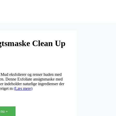
gtsmaske Clean Up
 Mud eksfolierer og renser huden med
en. Denne Exfoliate ansigtsmaske med
r indeholder naturlige ingredienser der
beriget m
(Læs mere)
nu »