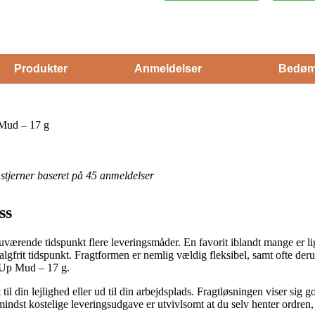
Produkter
Anmeldelser
Bedøm
Mud – 17 g
5 stjerner baseret på 45 anmeldelser
ss
værende tidspunkt flere leveringsmåder. En favorit iblandt mange er lig
algfrit tidspunkt. Fragtformen er nemlig vældig fleksibel, samt ofte der
 Up Mud – 17 g.
l din lejlighed eller ud til din arbejdsplads. Fragtløsningen viser sig g
dst kostelige leveringsudgave er utvivlsomt at du selv henter ordren, 