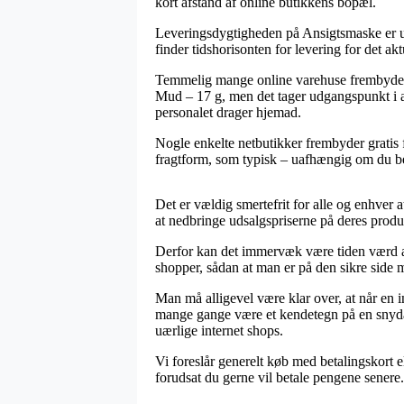
kort afstand af online butikkens bopæl.
Leveringsdygtigheden på Ansigtsmaske er ual
finder tidshorisonten for levering for det ak
Temmelig mange online varehuse frembyder 
Mud – 17 g, men det tager udgangspunkt i at 
personalet drager hjemad.
Nogle enkelte netbutikker frembyder gratis f
fragtform, som typisk – uafhængig om du befi
Det er vældig smertefrit for alle og enhver at
at nedbringe udsalgspriserne på deres produk
Derfor kan det immervæk være tiden værd at
shopper, sådan at man er på den sikre side m
Man må alligevel være klar over, at når en 
mange gange være et kendetegn på en snydagt
uærlige internet shops.
Vi foreslår generelt køb med betalingskort 
forudsat du gerne vil betale pengene senere.