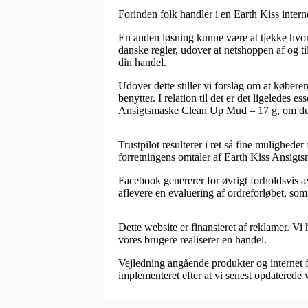
Forinden folk handler i en Earth Kiss intern
En anden løsning kunne være at tjekke hvor
danske regler, udover at netshoppen af og ti
din handel.
Udover dette stiller vi forslag om at købere
benytter. I relation til det er det ligeledes 
Ansigtsmaske Clean Up Mud – 17 g, om du le
Trustpilot resulterer i ret så fine muligheder
forretningens omtaler af Earth Kiss Ansig
Facebook genererer for øvrigt forholdsvis ærl
aflevere en evaluering af ordreforløbet, som
Dette website er finansieret af reklamer. Vi
vores brugere realiserer en handel.
Vejledning angående produkter og internet fo
implementeret efter at vi senest opdaterede 