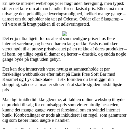
En række internet webshops yder fragt uden beregning, men typisk
stiller det krav om at man handler for en fastsat pris. Ellers må man
udvælge den prisbilligste leveringsmulighed, hvilket mange gange –
uanset om du opholder sig tæt på Odense, Odder eller Slangerup –
vil være at få bragt pakken til et udleveringssted.
Det er jo ultra ligetil for os alle at sammenligne priser hos flere
internet varehuse, og herved har en lang række Easis e-butikker
været nødt til at presse prisniveauet på en række af deres produkter –
til børn, og tillige også til damer og herrer – drastisk, og endda nogle
gange byde på fragt uden gebyr.
Det kan dog immervæk være nyttigt at sammenholde et par
forskellige webbutikker efter rabat på Easis Free Soft Bar med
Karamel og Lys Chokolade – 1 stk forinden du færdiggør din
shopping, således at man er sikker på at skaffe sig den prisbilligste
pris.
Man bør imidlertid ikke glemme, at ifald en online webshop tilbyder
et produkt til salg for en udsalgspris som virker utrolig beskeden,
kunne det mange gange være et faresignal om en svindel internet
butik. Kortbetalinger er trods alt inkluderet i en regel, som garanterer
dig som køber imod uægte e-handler.