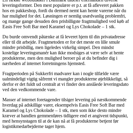
leveringsformer. Den mest populære er p.t. at få afleveret pakken
hos en pakkeshop, fordi du dermed nemt kan hente varerne når du
har mulighed for det. Løsningen er nemlig usædvanlig problemfri,
og mange gange desuden den prisbilligste fragtmulighed ved køb af
Easis Free Soft Bar med Karamel og Lys Chokolade – 1 stk.
Du burde omvendt påtænke at få leveret hjem til din privatadresse
eller til dit arbejde. Fragtmetoden er for det meste en lille smule
mindre prisbillig, men ligeledes virkelig simpel. Den mindst
kostelige leveringsmanér kan ikke modsiges at være selv at hente
produkterne, men den mulighed beroer på at du befinder dig i
nærheden af internet forretningens hjemsted.
Fragtperioden på Sukkerfri madvarer kan i nogle tilfælde være
ualmindeligt vigtig såfremt vi mangler produkterne øjeblikkeligt, så
derfor er det fuldt ud centralt at vi finder den anslåede leveringsdato
ved den vedkommende vare.
Masser af internet foretagender tilsiger levering på næstkommende
hverdag på adskillige varer, eksempelvis Easis Free Soft Bar med
Karamel og Lys Chokolade – 1 stk, men som ikke desto mindre
kræver at handlen gemmenføres tidligere end et angivent tidspunkt,
med hensynstagen til at de kan nå at få produkterne betjent før
logistikmedarbejderne tager hjem.