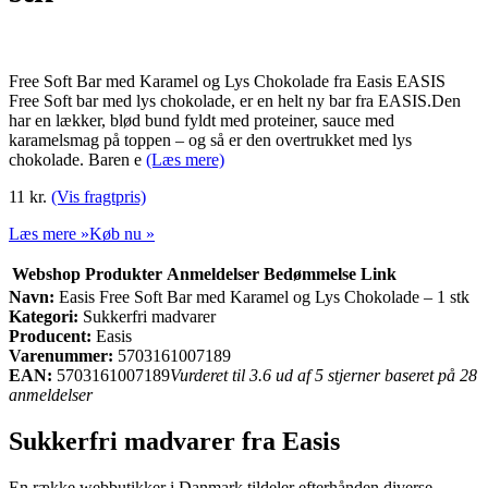
Free Soft Bar med Karamel og Lys Chokolade fra Easis EASIS
Free Soft bar med lys chokolade, er en helt ny bar fra EASIS.Den
har en lækker, blød bund fyldt med proteiner, sauce med
karamelsmag på toppen – og så er den overtrukket med lys
chokolade. Baren e
(Læs mere)
11 kr.
(Vis fragtpris)
Læs mere »
Køb nu »
Webshop
Produkter
Anmeldelser
Bedømmelse
Link
Navn:
Easis Free Soft Bar med Karamel og Lys Chokolade – 1 stk
Kategori:
Sukkerfri madvarer
Producent:
Easis
Varenummer:
5703161007189
EAN:
5703161007189
Vurderet til 3.6 ud af 5 stjerner baseret på 28
anmeldelser
Sukkerfri madvarer fra Easis
En række webbutikker i Danmark tildeler efterhånden diverse