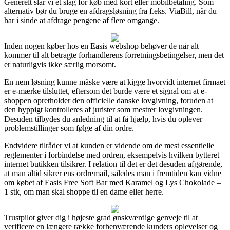
Generelt slår vi et slag for køb med kort eller mobilbetaling. Som
alternativ bør du bruge en afdragsløsning fra f.eks. ViaBill, når du
har i sinde at afdrage pengene af flere omgange.
Inden nogen køber hos en Easis webshop behøver de når alt
kommer til alt betragte forhandlerens forretningsbetingelser, men det
er naturligvis ikke særlig morsomt.
En nem løsning kunne måske være at kigge hvorvidt internet firmaet
er e-mærke tilsluttet, eftersom det burde være et signal om at e-
shoppen opretholder den officielle danske lovgivning, foruden at
den hyppigt kontrolleres af jurister som mestrer lovgivningen.
Desuden tilbydes du anledning til at få hjælp, hvis du oplever
problemstillinger som følge af din ordre.
Endvidere tilråder vi at kunden er vidende om de mest essentielle
reglementer i forbindelse med ordren, eksempelvis hvilken bytteret
internet butikken tilsikrer. I relation til det er det desuden afgørende,
at man altid sikrer ens ordremail, således man i fremtiden kan vidne
om købet af Easis Free Soft Bar med Karamel og Lys Chokolade –
1 stk, om man skal shoppe til en dame eller herre.
Trustpilot giver dig i højeste grad ønskværdige genveje til at
verificere en længere række forhenværende kunders oplevelser og