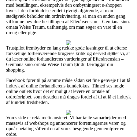
med bestillingen, eksempelvis den ombytningsret e-shoppen
lover. I den forbindelse er det i øvrigt afgørende, at man
stadigvæk beholder sin ordrekvittering, så man en anden gang
vil kunne bevidne bestillingen af Efterårsensian – Gentiana sino-
ornata Weise Traum, uafhængig om man søger en vare til en
dreng eller pige.
Trustpilot frembyder en lang række gode løsninger til at efterse
forskellige forhenværende brugeres kritik og derved støtter vi, at
du læser online forhandlerens vurderinger af Efterårsensian –
Gentiana sino-ornata Weise Traum før du færdiggør din
shopping.
Facebook fører til på samme måde sådan set fine genveje til at få
indtryk af online forhandlerens kundefokus. Tilmed ses nogle
online outlets hvor det er muligt at levere en omtale af
ordreforløbet, som desuden må drages fordel af til at få et indtryk
af kundetilfredsheden.
Vores side er reklamefinansieret. Vi har tætte samarbejder med
massevis af webshops og annoncerer forretningernes varer, og
opnår betaling såfremt en af vores besøgende gennemfører en
ordre.