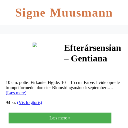
Signe Muusmann
Efterårsensian
– Gentiana
sino-ornata
Weise Traum
10 cm. potte- Firkantet Højde: 10 – 15 cm. Farve: hvide oprette
trompetformede blomster Blomstringsmåned: september -…
(Læs mere)
94 kr.
(Vis fragtpris)
Læs mere »