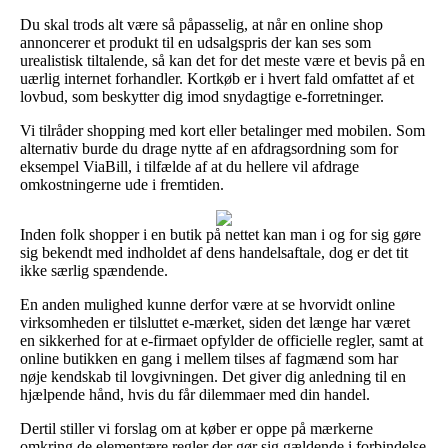
Du skal trods alt være så påpasselig, at når en online shop
annoncerer et produkt til en udsalgspris der kan ses som
urealistisk tiltalende, så kan det for det meste være et bevis på en
uærlig internet forhandler. Kortkøb er i hvert fald omfattet af et
lovbud, som beskytter dig imod snydagtige e-forretninger.
Vi tilråder shopping med kort eller betalinger med mobilen. Som
alternativ burde du drage nytte af en afdragsordning som for
eksempel ViaBill, i tilfælde af at du hellere vil afdrage
omkostningerne ude i fremtiden.
Inden folk shopper i en butik på nettet kan man i og for sig gøre
sig bekendt med indholdet af dens handelsaftale, dog er det tit
ikke særlig spændende.
En anden mulighed kunne derfor være at se hvorvidt online
virksomheden er tilsluttet e-mærket, siden det længe har været
en sikkerhed for at e-firmaet opfylder de officielle regler, samt at
online butikken en gang i mellem tilses af fagmænd som har
nøje kendskab til lovgivningen. Det giver dig anledning til en
hjælpende hånd, hvis du får dilemmaer med din handel.
Dertil stiller vi forslag om at køber er oppe på mærkerne
omkring de elementære regler der gør sig gældende i forbindelse