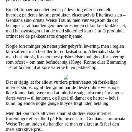
En del firmaer på nettet byder på levering efter en enkelt
hverdag på deres favorit produkter, eksempelvis Efterårsensian –
Gentiana sino-ornata Weise Traum, men vær vagtsom da det
betinges af at handlen gemmenføres inden et konkret klokkeslæt,
med hensynstagen til at de med sikkerhed kan nå at få produktet
ordnet før de pakkeansatte drager hjemad.
Nogle forretninger på nettet yder gebyrfri levering, men i reglen
kun såfremt man bestiller for en fastsat sum. Alternativt skulle
man beslutte sig for den mest prisbevidste mulighed for levering,
som oftest – om man befinder sig i Køge, Rønne eller Bramming
– er at få dem til at køre varerne til en pakkeshop.
Det er rigtig let for alle at vurdere prisniveauet på forskellige
internet shops, og af den grund har de fleste online webshops
ikke kunne lade være med at mindske salgspriserne på mange af
deres varer – til juniorer, og ligeså til damer og herrer – helt i
bund, og endda nogle gange tilbyde fragt uden betaling.
Men det kan trods alt være smart at studere visse internet
forretninger efter tilbud på Efterårsensian – Gentiana sino-ornata
Weise Traum inden du handler, så man er sikret at få fat i den
mest attraktive pris.