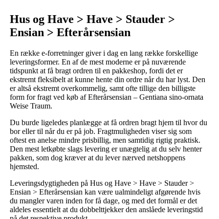
Hus og Have > Have > Stauder >
Ensian > Efterårsensian
En række e-forretninger giver i dag en lang række forskellige
leveringsformer. En af de mest moderne er på nuværende
tidspunkt at få bragt ordren til en pakkeshop, fordi det er
ekstremt fleksibelt at kunne hente din ordre når du har lyst. Den
er altså ekstremt overkommelig, samt ofte tillige den billigste
form for fragt ved køb af Efterårsensian – Gentiana sino-ornata
Weise Traum.
Du burde ligeledes planlægge at få ordren bragt hjem til hvor du
bor eller til når du er på job. Fragtmuligheden viser sig som
oftest en anelse mindre prisbillig, men samtidig rigtig praktisk.
Den mest letkøbte slags levering er unægtelig at du selv henter
pakken, som dog kræver at du lever nærved netshoppens
hjemsted.
Leveringsdygtigheden på Hus og Have > Have > Stauder >
Ensian > Efterårsensian kan være ualmindeligt afgørende hvis
du mangler varen inden for få dage, og med det formål er det
aldeles essentielt at du dobbelttjekker den anslåede leveringstid
på det respektive produkt.