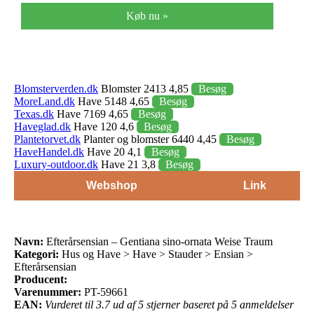
Køb nu »
Blomsterverden.dk
Blomster 2413 4,85
Besøg
MoreLand.dk
Have 5148 4,65
Besøg
Texas.dk
Have 7169 4,65
Besøg
Haveglad.dk
Have 120 4,6
Besøg
Plantetorvet.dk
Planter og blomster 6440 4,45
Besøg
HaveHandel.dk
Have 20 4,1
Besøg
Luxury-outdoor.dk
Have 21 3,8
Besøg
Webshop
Link
Navn:
Efterårsensian – Gentiana sino-ornata Weise Traum
Kategori:
Hus og Have > Have > Stauder > Ensian >
Efterårsensian
Producent:
Varenummer:
PT-59661
EAN:
Vurderet til 3.7 ud af 5 stjerner baseret på 5 anmeldelser