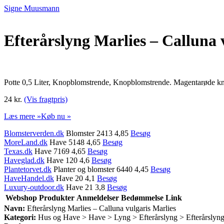
Signe Muusmann
Efterårslyng Marlies – Calluna 
Potte 0,5 Liter, Knopblomstrende, Knopblomstrende. Magentarøde kn
24 kr.
(Vis fragtpris)
Læs mere »
Køb nu »
Blomsterverden.dk
Blomster 2413 4,85
Besøg
MoreLand.dk
Have 5148 4,65
Besøg
Texas.dk
Have 7169 4,65
Besøg
Haveglad.dk
Have 120 4,6
Besøg
Plantetorvet.dk
Planter og blomster 6440 4,45
Besøg
HaveHandel.dk
Have 20 4,1
Besøg
Luxury-outdoor.dk
Have 21 3,8
Besøg
Webshop
Produkter
Anmeldelser
Bedømmelse
Link
Navn:
Efterårslyng Marlies – Calluna vulgaris Marlies
Kategori:
Hus og Have > Have > Lyng > Efterårslyng > Efterårslyn