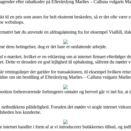
agender efter rabatkoder på Efterårslyng Marlies – Calluna vulgaris Marl
 til en pris som anses for helt ekstremt beskeden, så er det ofte være et
ine webshops.
ernativt bør du anvende en afdragsløsning fra for eksempel ViaBill, ifal
me dens betingelser, dog er det bare et omfattende arbejde.
f e-mærket, hvilket er en erklæring om at internet firmaet efterfølger den
t. Dette er desuden en god lejlighed til opbakning, såfremt du møder 
etningslinjer der gælder for transaktionen, til eksempel hvilken returner
dne om sin bestilling af Efterårslyng Marlies – Calluna vulgaris Marlie
or portion forhenværende forbrugeres omtaler og herved går vi ind for, at 
 i netbutikkens pålidelighed. Foruden det møder vi nogle internet virks
redsheden hos kunderne.
 internet handler i form af at vi introducerer butikkernes tilbud, og ind