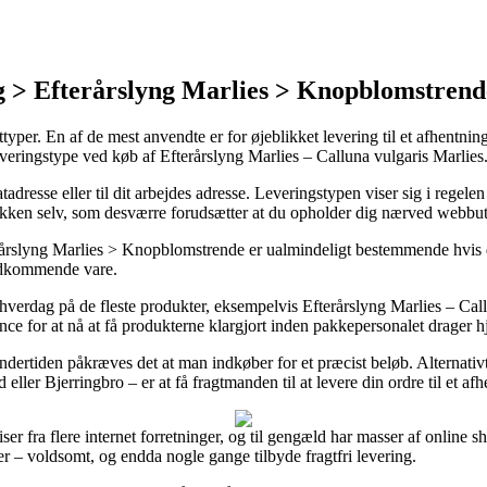
g > Efterårslyng Marlies > Knopblomstrend
ttyper. En af de mest anvendte er for øjeblikket levering til et afhentning
leveringstype ved køb af Efterårslyng Marlies – Calluna vulgaris Marlies
vatadresse eller til dit arbejdes adresse. Leveringstypen viser sig i rege
e pakken selv, som desværre forudsætter at du opholder dig nærved webbu
slyng Marlies > Knopblomstrende er ualmindeligt bestemmende hvis du a
vedkommende vare.
hverdag på de fleste produkter, eksempelvis Efterårslyng Marlies – Call
hance for at nå at få produkterne klargjort inden pakkepersonalet drager 
ndertiden påkræves det at man indkøber for et præcist beløb. Alternat
ler Bjerringbro – er at få fragtmanden til at levere din ordre til et afh
riser fra flere internet forretninger, og til gengæld har masser af onlin
mer – voldsomt, og endda nogle gange tilbyde fragtfri levering.