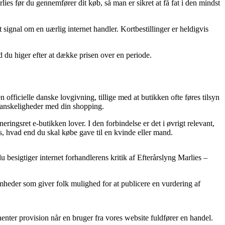
ies før du gennemfører dit køb, så man er sikret at få fat i den mindst
 signal om en uærlig internet handler. Kortbestillinger er heldigvis
d du higer efter at dække prisen over en periode.
 officielle danske lovgivning, tillige med at butikken ofte føres tilsyn
vanskeligheder med din shopping.
ingsret e-butikken lover. I den forbindelse er det i øvrigt relevant,
s, hvad end du skal købe gave til en kvinde eller mand.
du besigtiger internet forhandlerens kritik af Efterårslyng Marlies –
omheder som giver folk mulighed for at publicere en vurdering af
henter provision når en bruger fra vores website fuldfører en handel.