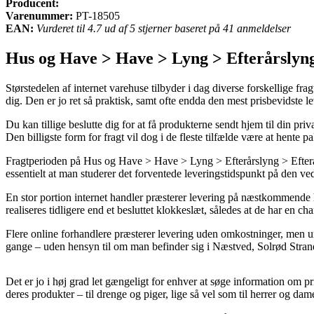
Producent:
Varenummer:
PT-18505
EAN:
Vurderet til 4.7 ud af 5 stjerner baseret på 41 anmeldelser
Hus og Have > Have > Lyng > Efterårslyn
Størstedelen af internet varehuse tilbyder i dag diverse forskellige frag
dig. Den er jo ret så praktisk, samt ofte endda den mest prisbevidste 
Du kan tillige beslutte dig for at få produkterne sendt hjem til din pri
Den billigste form for fragt vil dog i de fleste tilfælde være at hent
Fragtperioden på Hus og Have > Have > Lyng > Efterårslyng > Efterår
essentielt at man studerer det forventede leveringstidspunkt på den 
En stor portion internet handler præsterer levering på næstkommende 
realiseres tidligere end et besluttet klokkeslæt, således at de har en c
Flere online forhandlere præsterer levering uden omkostninger, men u
gange – uden hensyn til om man befinder sig i Næstved, Solrød Strand el
Det er jo i høj grad let gængeligt for enhver at søge information om p
deres produkter – til drenge og piger, lige så vel som til herrer og da