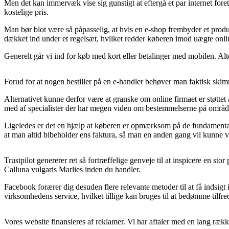
Men det kan immervæk vise sig gunstigt at eftergå et par internet foret
kostelige pris.
Man bør blot være så påpasselig, at hvis en e-shop frembyder et produkt
dækket ind under et regelsæt, hvilket redder køberen imod uægte onl
Generelt går vi ind for køb med kort eller betalinger med mobilen. Alt
Forud for at nogen bestiller på en e-handler behøver man faktisk skim
Alternativet kunne derfor være at granske om online firmaet er støttet a
med af specialister der har megen viden om bestemmelserne på område
Ligeledes er det en hjælp at køberen er opmærksom på de fundamentale r
at man altid bibeholder ens faktura, så man en anden gang vil kunne vi
Trustpilot genererer ret så fortræffelige genveje til at inspicere en st
Calluna vulgaris Marlies inden du handler.
Facebook forærer dig desuden flere relevante metoder til at få indsigt
virksomhedens service, hvilket tillige kan bruges til at bedømme tilf
Vores website finansieres af reklamer. Vi har aftaler med en lang række