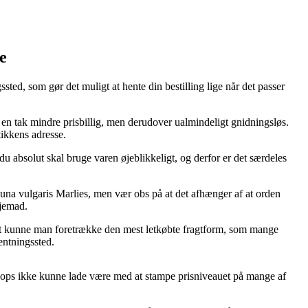
e
ssted, som gør det muligt at hente din bestilling lige når det passer
.
len en tak mindre prisbillig, men derudover ualmindeligt gnidningsløs.
tikkens adresse.
bsolut skal bruge varen øjeblikkeligt, og derfor er det særdeles
una vulgaris Marlies, men vær obs på at det afhænger af at orden
hjemad.
ivt kunne man foretrække den mest letkøbte fragtform, som mange
entningssted.
e shops ikke kunne lade være med at stampe prisniveauet på mange af