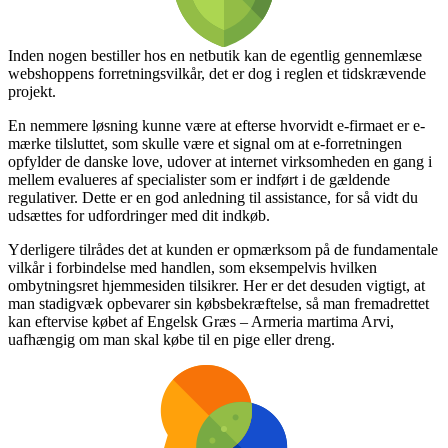
Inden nogen bestiller hos en netbutik kan de egentlig gennemlæse
webshoppens forretningsvilkår, det er dog i reglen et tidskrævende
projekt.
En nemmere løsning kunne være at efterse hvorvidt e-firmaet er e-
mærke tilsluttet, som skulle være et signal om at e-forretningen
opfylder de danske love, udover at internet virksomheden en gang i
mellem evalueres af specialister som er indført i de gældende
regulativer. Dette er en god anledning til assistance, for så vidt du
udsættes for udfordringer med dit indkøb.
Yderligere tilrådes det at kunden er opmærksom på de fundamentale
vilkår i forbindelse med handlen, som eksempelvis hvilken
ombytningsret hjemmesiden tilsikrer. Her er det desuden vigtigt, at
man stadigvæk opbevarer sin købsbekræftelse, så man fremadrettet
kan eftervise købet af Engelsk Græs – Armeria martima Arvi,
uafhængig om man skal købe til en pige eller dreng.