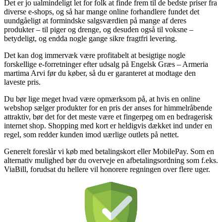
Det er jo ualmindeligt let for folk at finde frem til de bedste priser fra
diverse e-shops, og så har mange online forhandlere fundet det
uundgåeligt at formindske salgsværdien på mange af deres
produkter – til piger og drenge, og desuden også til voksne –
betydeligt, og endda nogle gange sikre fragtfri levering.
Det kan dog immervæk være profitabelt at besigtige nogle
forskellige e-forretninger efter udsalg på Engelsk Græs – Armeria
martima Arvi før du køber, så du er garanteret at modtage den
laveste pris.
Du bør lige meget hvad være opmærksom på, at hvis en online
webshop sælger produkter for en pris der anses for himmelråbende
attraktiv, bør det for det meste være et fingerpeg om en bedragerisk
internet shop. Shopping med kort er heldigvis dækket ind under en
regel, som redder kunden imod uærlige outlets på nettet.
Generelt foreslår vi køb med betalingskort eller MobilePay. Som en
alternativ mulighed bør du overveje en afbetalingsordning som f.eks.
ViaBill, forudsat du hellere vil honorere regningen over flere uger.