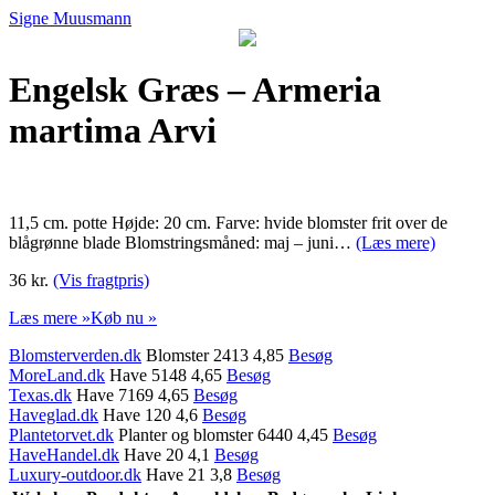
Signe Muusmann
Engelsk Græs – Armeria
martima Arvi
11,5 cm. potte Højde: 20 cm. Farve: hvide blomster frit over de
blågrønne blade Blomstringsmåned: maj – juni…
(Læs mere)
36 kr.
(Vis fragtpris)
Læs mere »
Køb nu »
Blomsterverden.dk
Blomster 2413 4,85
Besøg
MoreLand.dk
Have 5148 4,65
Besøg
Texas.dk
Have 7169 4,65
Besøg
Haveglad.dk
Have 120 4,6
Besøg
Plantetorvet.dk
Planter og blomster 6440 4,45
Besøg
HaveHandel.dk
Have 20 4,1
Besøg
Luxury-outdoor.dk
Have 21 3,8
Besøg