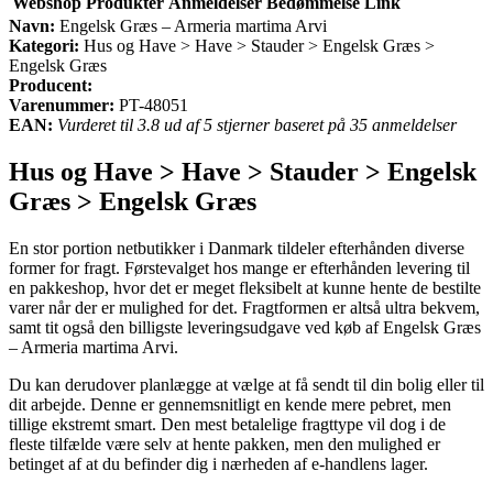
Webshop
Produkter
Anmeldelser
Bedømmelse
Link
Navn:
Engelsk Græs – Armeria martima Arvi
Kategori:
Hus og Have > Have > Stauder > Engelsk Græs >
Engelsk Græs
Producent:
Varenummer:
PT-48051
EAN:
Vurderet til 3.8 ud af 5 stjerner baseret på 35 anmeldelser
Hus og Have > Have > Stauder > Engelsk
Græs > Engelsk Græs
En stor portion netbutikker i Danmark tildeler efterhånden diverse
former for fragt. Førstevalget hos mange er efterhånden levering til
en pakkeshop, hvor det er meget fleksibelt at kunne hente de bestilte
varer når der er mulighed for det. Fragtformen er altså ultra bekvem,
samt tit også den billigste leveringsudgave ved køb af Engelsk Græs
– Armeria martima Arvi.
Du kan derudover planlægge at vælge at få sendt til din bolig eller til
dit arbejde. Denne er gennemsnitligt en kende mere pebret, men
tillige ekstremt smart. Den mest betalelige fragttype vil dog i de
fleste tilfælde være selv at hente pakken, men den mulighed er
betinget af at du befinder dig i nærheden af e-handlens lager.