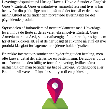
Leveringstidspunktet på Hus og Have > Have > Stauder > Engelsk
Græs > Engelsk Græs er naturligvis temmelig relevant hvis vi har
behov for din pakke lige om lidt, så med det formål er det bestemt
meningsfuldt at du finder den forventede leveringstid for det
pågældende produkt.
Størstedelen af forhandlere på nettet reklamerer med 1 hverdags
levering på de fleste af deres varer, eksempelvis Engelsk Græs –
Armeria martima Arvi, som er afhængig af at ordren køres igennem
før et fast klokkeslæt, så at de har udsigt til at kunne nå at få dit nye
produkt klargjort før lagermedarbejderne holder fyraften.
En række internet virksomheder tilbyder fragt uden betaling, men
ofte kræver det at der aftages for en bestemt sum. Derudover burde
man foretrække den billigste form for levering, hvilket oftest –
uafhængig om man befinder sig tæt på Esbjerg, Vordingborg eller
Brande – vil være at få kørt bestillingen til en pakkeshop.