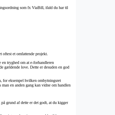
gsordning som fx ViaBill, ifald du har til
t oftest et omfattende projekt.
e en tryghed om at e-forhandleren
m de gældende love. Dette er desuden en god
n, for eksempel hvilken ombytningsret
edes man en anden gang kan vidne om handlen
på grund af dette er det godt, at du kigger