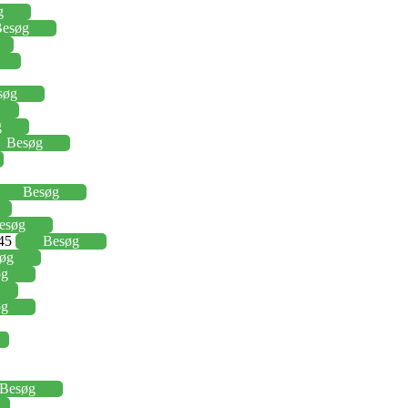
g
esøg
søg
g
Besøg
Besøg
esøg
,45
Besøg
øg
øg
øg
Besøg