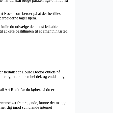
 når du skal bruge pakken lige om lidt, så
t Rock, som beroer på at der bestilles
edarbejderne tager hjem.
t skulle du udvælge den mest letkøbte
at køre bestillingen til et afhentningssted.
ar flertallet af House Doctor outlets på
vinder og mænd – en hel del, og endda nogle
all Art Rock før du køber, så du er
or grænseløst fremragende, kunne det mange
rner dig imod svindlende internet