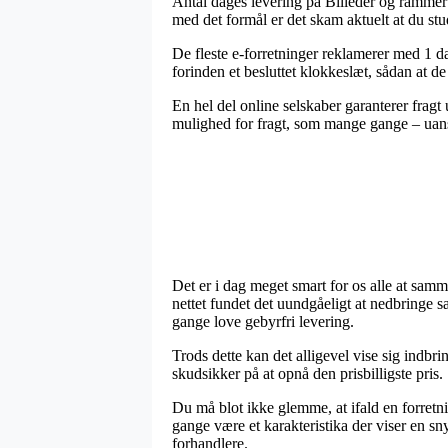
Antal dages levering på Billeder og rammer
med det formål er det skam aktuelt at du st
De fleste e-forretninger reklamerer med 1 
forinden et besluttet klokkeslæt, sådan at d
En hel del online selskaber garanterer fragt
mulighed for fragt, som mange gange – uanset
Det er i dag meget smart for os alle at samme
nettet fundet det uundgåeligt at nedbringe s
gange love gebyrfri levering.
Trods dette kan det alligevel vise sig indbr
skudsikker på at opnå den prisbilligste pris.
Du må blot ikke glemme, at ifald en forretn
gange være et karakteristika der viser en s
forhandlere.