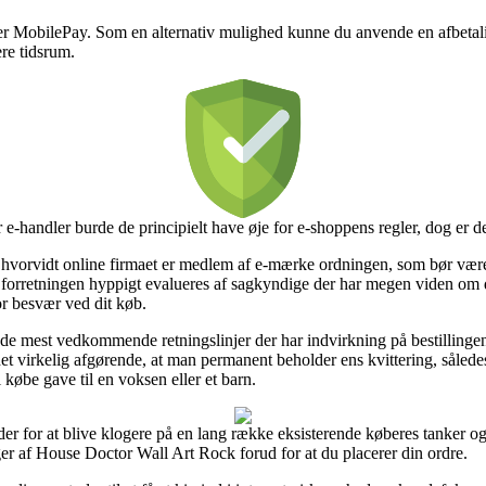
er MobilePay. Som en alternativ mulighed kunne du anvende en afbetalin
re tidsrum.
e-handler burde de principielt have øje for e-shoppens regler, dog er de
 hvorvidt online firmaet er medlem af e-mærke ordningen, som bør vær
line forretningen hyppigt evalueres af sagkyndige der har megen viden o
for besvær ved dit køb.
 de mest vedkommende retningslinjer der har indvirkning på bestillinge
 det virkelig afgørende, at man permanent beholder ens kvittering, sål
øbe gave til en voksen eller et barn.
r for at blive klogere på en lang række eksisterende køberes tanker og 
er af House Doctor Wall Art Rock forud for at du placerer din ordre.