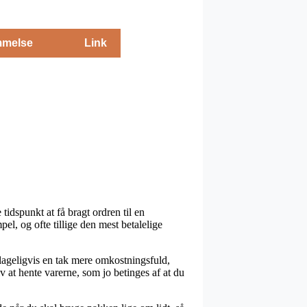
melse
Link
idspunkt at få bragt ordren til en
el, og ofte tillige den mest betalelige
beklageligvis en tak mere omkostningsfuld,
v at hente varerne, som jo betinges af at du