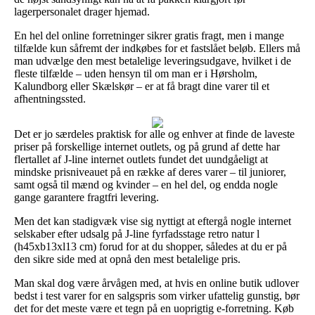
lagerpersonalet drager hjemad.
En hel del online forretninger sikrer gratis fragt, men i mange
tilfælde kun såfremt der indkøbes for et fastslået beløb. Ellers må
man udvælge den mest betalelige leveringsudgave, hvilket i de
fleste tilfælde – uden hensyn til om man er i Hørsholm,
Kalundborg eller Skælskør – er at få bragt dine varer til et
afhentningssted.
Det er jo særdeles praktisk for alle og enhver at finde de laveste
priser på forskellige internet outlets, og på grund af dette har
flertallet af J-line internet outlets fundet det uundgåeligt at
mindske prisniveauet på en række af deres varer – til juniorer,
samt også til mænd og kvinder – en hel del, og endda nogle
gange garantere fragtfri levering.
Men det kan stadigvæk vise sig nyttigt at eftergå nogle internet
selskaber efter udsalg på J-line fyrfadsstage retro natur l
(h45xb13xl13 cm) forud for at du shopper, således at du er på
den sikre side med at opnå den mest betalelige pris.
Man skal dog være årvågen med, at hvis en online butik udlover
bedst i test varer for en salgspris som virker ufattelig gunstig, bør
det for det meste være et tegn på en uoprigtig e-forretning. Køb