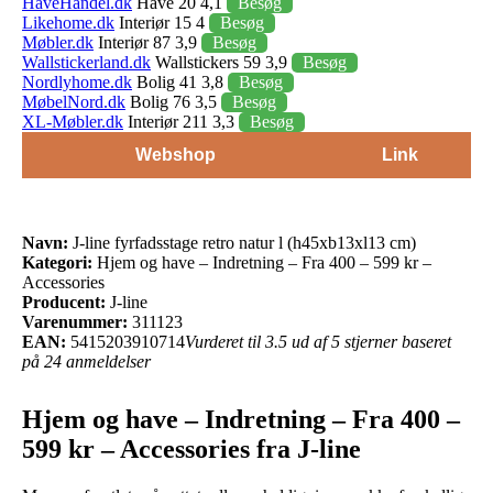
HaveHandel.dk
Have 20 4,1
Besøg
Likehome.dk
Interiør 15 4
Besøg
Møbler.dk
Interiør 87 3,9
Besøg
Wallstickerland.dk
Wallstickers 59 3,9
Besøg
Nordlyhome.dk
Bolig 41 3,8
Besøg
MøbelNord.dk
Bolig 76 3,5
Besøg
XL-Møbler.dk
Interiør 211 3,3
Besøg
Webshop
Link
Navn:
J-line fyrfadsstage retro natur l (h45xb13xl13 cm)
Kategori:
Hjem og have – Indretning – Fra 400 – 599 kr –
Accessories
Producent:
J-line
Varenummer:
311123
EAN:
5415203910714
Vurderet til 3.5 ud af 5 stjerner baseret
på 24 anmeldelser
Hjem og have – Indretning – Fra 400 –
599 kr – Accessories fra J-line