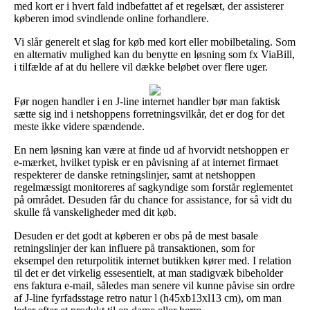
med kort er i hvert fald indbefattet af et regelsæt, der assisterer
køberen imod svindlende online forhandlere.
Vi slår generelt et slag for køb med kort eller mobilbetaling. Som
en alternativ mulighed kan du benytte en løsning som fx ViaBill,
i tilfælde af at du hellere vil dække beløbet over flere uger.
Før nogen handler i en J-line internet handler bør man faktisk
sætte sig ind i netshoppens forretningsvilkår, det er dog for det
meste ikke videre spændende.
En nem løsning kan være at finde ud af hvorvidt netshoppen er
e-mærket, hvilket typisk er en påvisning af at internet firmaet
respekterer de danske retningslinjer, samt at netshoppen
regelmæssigt monitoreres af sagkyndige som forstår reglementet
på området. Desuden får du chance for assistance, for så vidt du
skulle få vanskeligheder med dit køb.
Desuden er det godt at køberen er obs på de mest basale
retningslinjer der kan influere på transaktionen, som for
eksempel den returpolitik internet butikken kører med. I relation
til det er det virkelig essesentielt, at man stadigvæk bibeholder
ens faktura e-mail, således man senere vil kunne påvise sin ordre
af J-line fyrfadsstage retro natur l (h45xb13xl13 cm), om man