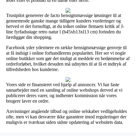
leder efter et produkt til en dame eller herre.
Trustpilot genererer de facto hensigtsmæssige løsninger til at
gennemrode ganske mange tidligere kunders vurderinger og
herved er det fornuftigt, at du tolker online firmaets kritik af J-
line fyrfadsstage retro natur l (h45xb13xl13 cm) forinden du
færdiggør din shopping.
Facebook yder ydermere en række hensigtsmæssige genveje til
at få indsigt i online forhandlerens popularitet. Her ser vi nogle
online butikker som gør det muligt at meddele en bedømmelse af
ordreforløbet, hvilket desuden må udnyttes til at få et indtryk af
tilfredsheden hos kunderne.
Vores side er finansieret ved hjælp af annoncer. Vi har faste
samarbejder med en samling af online webshops derved at vi
publicerer deres varer, og indhenter kommission når vores
brugere laver en ordre.
Anvisninger angående tilbud og online selskaber vedligeholdes
ofte, men vi kan desværre ikke garantere imod reguleringer der
muligvis er iværksat siden sidste opdatering af websitets data.