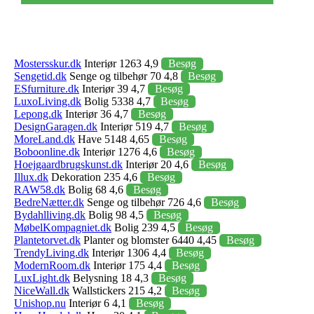
Mostersskur.dk
Interiør 1263 4,9
Besøg
Sengetid.dk
Senge og tilbehør 70 4,8
Besøg
ESfurniture.dk
Interiør 39 4,7
Besøg
LuxoLiving.dk
Bolig 5338 4,7
Besøg
Lepong.dk
Interiør 36 4,7
Besøg
DesignGaragen.dk
Interiør 519 4,7
Besøg
MoreLand.dk
Have 5148 4,65
Besøg
Boboonline.dk
Interiør 1276 4,6
Besøg
Hoejgaardbrugskunst.dk
Interiør 20 4,6
Besøg
Illux.dk
Dekoration 235 4,6
Besøg
RAW58.dk
Bolig 68 4,6
Besøg
BedreNætter.dk
Senge og tilbehør 726 4,6
Besøg
Bydahlliving.dk
Bolig 98 4,5
Besøg
MøbelKompagniet.dk
Bolig 239 4,5
Besøg
Plantetorvet.dk
Planter og blomster 6440 4,45
Besøg
TrendyLiving.dk
Interiør 1306 4,4
Besøg
ModernRoom.dk
Interiør 175 4,4
Besøg
LuxLight.dk
Belysning 18 4,3
Besøg
NiceWall.dk
Wallstickers 215 4,2
Besøg
Unishop.nu
Interiør 6 4,1
Besøg