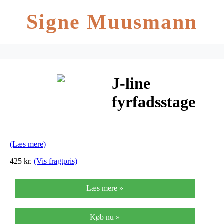
Signe Muusmann
J-line
fyrfadsstage
retro natur l
(h45xb13xl13
(Læs mere)
cm)
425 kr.
(Vis fragtpris)
Læs mere »
Køb nu »