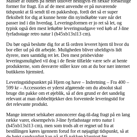
Masser af outlets på nettet udlover heldigvis en række forskellige
former for fragt. En af de mest anvendte er på nuværende
tidspunkt at få sendt til en pakkeshop, fordi det så er super
fleksibelt for dig at kunne hente din nyindkøbte vare når det
passer ind i din hverdag. Leveringsformen er jo ret så let, og
typisk også den mest letkøbte leveringsudgave ved køb af J-line
fyrfadsstage retro natur l (h45xb13xl13 cm).
Du bør også beslutte dig for at få ordren leveret hjem til hvor du
bor eller ud på dit arbejde. Muligheden bliver uheldigvis lidt
dyrere, men samtidig ret let. Den mest prisbevidste
leveringsmulighed vil dog i de fleste tilfælde være selv at hente
produkterne, som desværre stiller krav om at du bor nær internet
butikkens hjemsted.
Leveringstidspunktet på Hjem og have – Indretning – Fra 400 –
599 kr – Accessories er yderst afgørende om du absolut skal
bruge din pakke om et øjeblik, så af den grund er det sandelig
relevant at man dobbelttjekker den forventede leveringstid for
det relevante produkt.
Mange internet selskaber annoncerer dag-til-dag fragt på en lang
række varer, eksempelvis J-line fyrfadsstage retro natur l
(h45xb13xl13 cm), men som trods alt er regnet ud fra at
bestillingen køres igennem forud for et nøjagtigt tidspunkt, så at
de højst sandsynligt kan nå at få pakken klargjort før