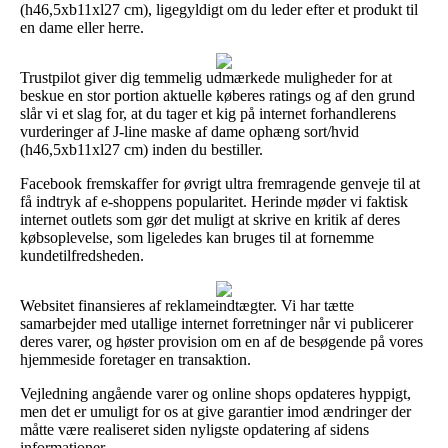
(h46,5xb11xl27 cm), ligegyldigt om du leder efter et produkt til
en dame eller herre.
Trustpilot giver dig temmelig udmærkede muligheder for at
beskue en stor portion aktuelle køberes ratings og af den grund
slår vi et slag for, at du tager et kig på internet forhandlerens
vurderinger af J-line maske af dame ophæng sort/hvid
(h46,5xb11xl27 cm) inden du bestiller.
Facebook fremskaffer for øvrigt ultra fremragende genveje til at
få indtryk af e-shoppens popularitet. Herinde møder vi faktisk
internet outlets som gør det muligt at skrive en kritik af deres
købsoplevelse, som ligeledes kan bruges til at fornemme
kundetilfredsheden.
Websitet finansieres af reklameindtægter. Vi har tætte
samarbejder med utallige internet forretninger når vi publicerer
deres varer, og høster provision om en af de besøgende på vores
hjemmeside foretager en transaktion.
Vejledning angående varer og online shops opdateres hyppigt,
men det er umuligt for os at give garantier imod ændringer der
måtte være realiseret siden nyligste opdatering af sidens
informationer.