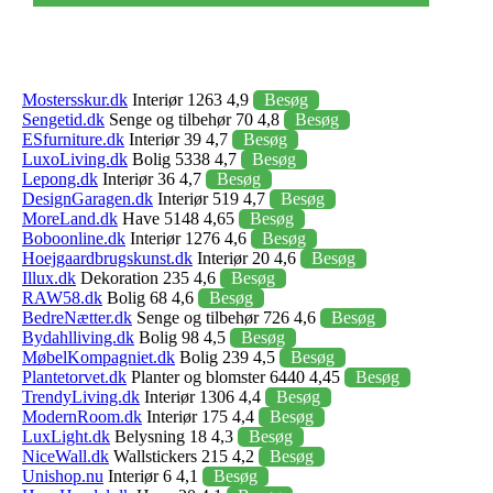
Mostersskur.dk
Interiør 1263 4,9
Besøg
Sengetid.dk
Senge og tilbehør 70 4,8
Besøg
ESfurniture.dk
Interiør 39 4,7
Besøg
LuxoLiving.dk
Bolig 5338 4,7
Besøg
Lepong.dk
Interiør 36 4,7
Besøg
DesignGaragen.dk
Interiør 519 4,7
Besøg
MoreLand.dk
Have 5148 4,65
Besøg
Boboonline.dk
Interiør 1276 4,6
Besøg
Hoejgaardbrugskunst.dk
Interiør 20 4,6
Besøg
Illux.dk
Dekoration 235 4,6
Besøg
RAW58.dk
Bolig 68 4,6
Besøg
BedreNætter.dk
Senge og tilbehør 726 4,6
Besøg
Bydahlliving.dk
Bolig 98 4,5
Besøg
MøbelKompagniet.dk
Bolig 239 4,5
Besøg
Plantetorvet.dk
Planter og blomster 6440 4,45
Besøg
TrendyLiving.dk
Interiør 1306 4,4
Besøg
ModernRoom.dk
Interiør 175 4,4
Besøg
LuxLight.dk
Belysning 18 4,3
Besøg
NiceWall.dk
Wallstickers 215 4,2
Besøg
Unishop.nu
Interiør 6 4,1
Besøg