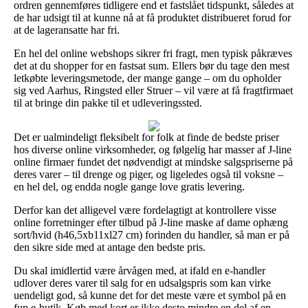
ordren gennemføres tidligere end et fastslået tidspunkt, således at
de har udsigt til at kunne nå at få produktet distribueret forud for
at de lageransatte har fri.
En hel del online webshops sikrer fri fragt, men typisk påkræves
det at du shopper for en fastsat sum. Ellers bør du tage den mest
letkøbte leveringsmetode, der mange gange – om du opholder
sig ved Aarhus, Ringsted eller Struer – vil være at få fragtfirmaet
til at bringe din pakke til et udleveringssted.
Det er ualmindeligt fleksibelt for folk at finde de bedste priser
hos diverse online virksomheder, og følgelig har masser af J-line
online firmaer fundet det nødvendigt at mindske salgspriserne på
deres varer – til drenge og piger, og ligeledes også til voksne –
en hel del, og endda nogle gange love gratis levering.
Derfor kan det alligevel være fordelagtigt at kontrollere visse
online forretninger efter tilbud på J-line maske af dame ophæng
sort/hvid (h46,5xb11xl27 cm) forinden du handler, så man er på
den sikre side med at antage den bedste pris.
Du skal imidlertid være årvågen med, at ifald en e-handler
udlover deres varer til salg for en udsalgspris som kan virke
uendeligt god, så kunne det for det meste være et symbol på en
fup e-butik. Køb med kort er ikke desto mindre en del af en