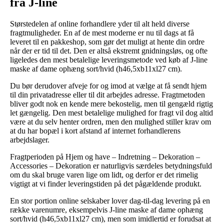
fra J-line
Størstedelen af online forhandlere yder til alt held diverse
fragtmuligheder. En af de mest moderne er nu til dags at få
leveret til en pakkeshop, som gør det muligt at hente din ordre
når der er tid til det. Den er altså ekstremt gnidningsløs, og ofte
ligeledes den mest betalelige leveringsmetode ved køb af J-line
maske af dame ophæng sort/hvid (h46,5xb11xl27 cm).
Du bør derudover afveje for og imod at vælge at få sendt hjem
til din privatadresse eller til dit arbejdes adresse. Fragtmetoden
bliver godt nok en kende mere bekostelig, men til gengæld rigtig
let gængelig. Den mest betalelige mulighed for fragt vil dog altid
være at du selv henter ordren, men den mulighed stiller krav om
at du har bopæl i kort afstand af internet forhandlerens
arbejdslager.
Fragtperioden på Hjem og have – Indretning – Dekoration –
Accessories – Dekoration er naturligvis særdeles betydningsfuld
om du skal bruge varen lige om lidt, og derfor er det rimelig
vigtigt at vi finder leveringstiden på det pågældende produkt.
En stor portion online selskaber lover dag-til-dag levering på en
række varenumre, eksempelvis J-line maske af dame ophæng
sort/hvid (h46,5xb11xl27 cm), men som imidlertid er forudsat at