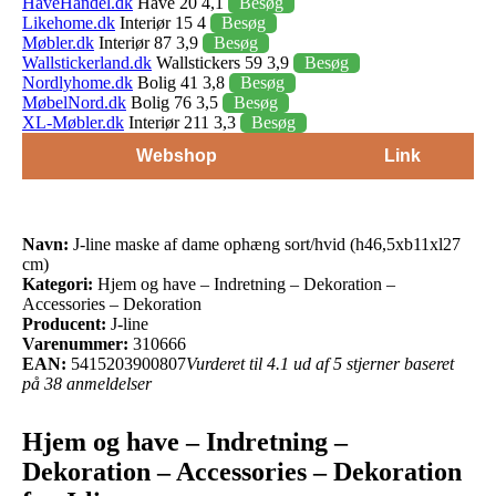
HaveHandel.dk
Have 20 4,1
Besøg
Likehome.dk
Interiør 15 4
Besøg
Møbler.dk
Interiør 87 3,9
Besøg
Wallstickerland.dk
Wallstickers 59 3,9
Besøg
Nordlyhome.dk
Bolig 41 3,8
Besøg
MøbelNord.dk
Bolig 76 3,5
Besøg
XL-Møbler.dk
Interiør 211 3,3
Besøg
Webshop
Link
Navn:
J-line maske af dame ophæng sort/hvid (h46,5xb11xl27
cm)
Kategori:
Hjem og have – Indretning – Dekoration –
Accessories – Dekoration
Producent:
J-line
Varenummer:
310666
EAN:
5415203900807
Vurderet til 4.1 ud af 5 stjerner baseret
på 38 anmeldelser
Hjem og have – Indretning –
Dekoration – Accessories – Dekoration