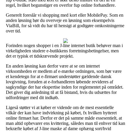
regel, hvilket begunstiger en overfor fup online forhandlere.
Generelt foreslår vi shopping med kort eller MobilePay. Som en
anden løsning bør du overveje en løsning som eksempelvis
ViaBill, for så vidt du har til hensigt at godtgøre omkostningerne
over tid.
Forinden nogen shopper i en J-line internet butik behøver man i
virkeligheden studere e-butikkens forretningsbetingelser, men
det er typisk et tidskrævende projekt.
En anden løsning kan derfor være at se om internet
virksomheden er medlem af e-mærke ordningen, som bør være
et kendetegn for at e-firmaet understøtter gældende dansk
lovgivning, foruden at e-forhandleren løbende revideres af
sagkyndige der har ekspertise inden for reglementet på området.
Det giver dig anledning til at få bistand, hvis du udsættes for
udfordringer med dit indkøb.
Ligeså støtter vi at køber er vidende om de mest essentielle
vilkår der kan have indvirkning på købet, fx hvilken bytteret
online firmaet har. Derfor er det på samme måde essesentielt, at
man altid opbevarer ens kvittering, således man til enhver tid kan
bekræfte købet af J-line maske af dame ophæng sort/hvid