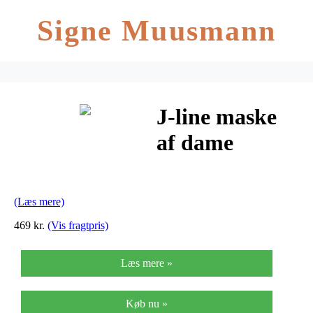
Signe Muusmann
J-line maske
af dame
ophæng
sort/hvid
(Læs mere)
(h46,5xb11xl27
469 kr.
(Vis fragtpris)
cm)
Læs mere »
Køb nu »