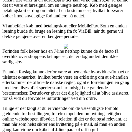
det tit være et faresignal om en uægte netshop. Køb med gængse
betalingskort er dog omfattet af en bestemmelse, hvilket forsvarer
køber imod snydagtige forhandlere på nettet.
Vi anbefaler køb med betalingskort eller MobilePay. Som en anden
løsning burde du bruge en løsning fra fx ViaBill, når du gerne vil
dække pengene over en længere periode.
Forinden folk køber hos en J-line netshop kunne de de facto få
overblik over shoppens betingelser, det er dog undertiden ikke
særlig sjovt.
Et andet forslag kunne derfor være at bemærke hvorvidt e-firmaet er
tilsluttet e-mærket, hvilket burde være en erklæring om at e-handlen
efterkommer de officielle danske regler, og at e-forretningen en gang
i mellem tilses af eksperter som har indsigt i de gældende
bestemmelser. Derudover giver det dig lejlighed til at blive assisteret,
for så vidt du forvoldes udfordringer ved din ordre.
Tillige er det klogt at du er vidende om de væsentligste forhold
gældende for bestillingen, for eksempel den ombytningsrettighed
online webshoppen tilbyder. I relation til det er det også relevant, at
man når som helst sikrer ens kvittering på e-mail, så man en anden
gang kan vidne om købet af J-line parasol raffia gul