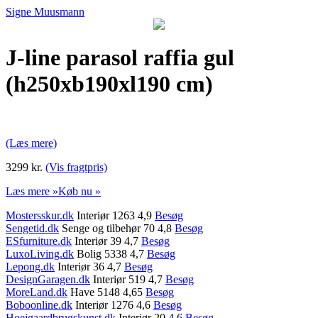
Signe Muusmann
J-line parasol raffia gul
(h250xb190xl190 cm)
(Læs mere)
3299 kr.
(Vis fragtpris)
Læs mere »
Køb nu »
Mostersskur.dk
Interiør 1263 4,9
Besøg
Sengetid.dk
Senge og tilbehør 70 4,8
Besøg
ESfurniture.dk
Interiør 39 4,7
Besøg
LuxoLiving.dk
Bolig 5338 4,7
Besøg
Lepong.dk
Interiør 36 4,7
Besøg
DesignGaragen.dk
Interiør 519 4,7
Besøg
MoreLand.dk
Have 5148 4,65
Besøg
Boboonline.dk
Interiør 1276 4,6
Besøg
Hoejgaardbrugskunst.dk
Interiør 20 4,6
Besøg