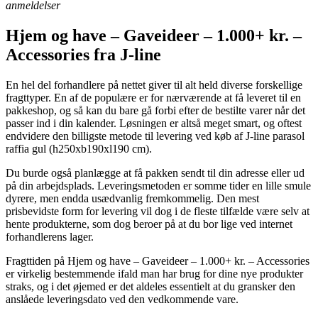
anmeldelser
Hjem og have – Gaveideer – 1.000+ kr. –
Accessories fra J-line
En hel del forhandlere på nettet giver til alt held diverse forskellige
fragttyper. En af de populære er for nærværende at få leveret til en
pakkeshop, og så kan du bare gå forbi efter de bestilte varer når det
passer ind i din kalender. Løsningen er altså meget smart, og oftest
endvidere den billigste metode til levering ved køb af J-line parasol
raffia gul (h250xb190xl190 cm).
Du burde også planlægge at få pakken sendt til din adresse eller ud
på din arbejdsplads. Leveringsmetoden er somme tider en lille smule
dyrere, men endda usædvanlig fremkommelig. Den mest
prisbevidste form for levering vil dog i de fleste tilfælde være selv at
hente produkterne, som dog beroer på at du bor lige ved internet
forhandlerens lager.
Fragttiden på Hjem og have – Gaveideer – 1.000+ kr. – Accessories
er virkelig bestemmende ifald man har brug for dine nye produkter
straks, og i det øjemed er det aldeles essentielt at du gransker den
anslåede leveringsdato ved den vedkommende vare.