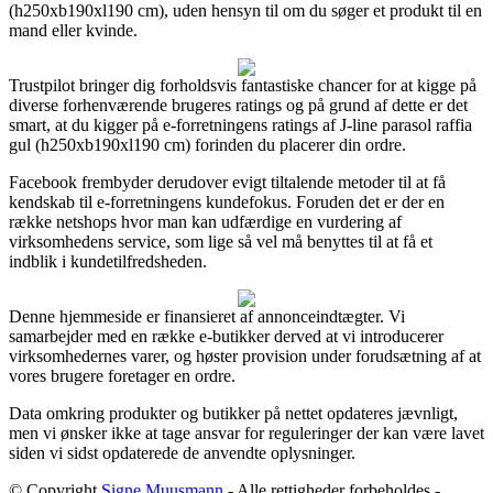
(h250xb190xl190 cm), uden hensyn til om du søger et produkt til en
mand eller kvinde.
Trustpilot bringer dig forholdsvis fantastiske chancer for at kigge på
diverse forhenværende brugeres ratings og på grund af dette er det
smart, at du kigger på e-forretningens ratings af J-line parasol raffia
gul (h250xb190xl190 cm) forinden du placerer din ordre.
Facebook frembyder derudover evigt tiltalende metoder til at få
kendskab til e-forretningens kundefokus. Foruden det er der en
række netshops hvor man kan udfærdige en vurdering af
virksomhedens service, som lige så vel må benyttes til at få et
indblik i kundetilfredsheden.
Denne hjemmeside er finansieret af annonceindtægter. Vi
samarbejder med en række e-butikker derved at vi introducerer
virksomhedernes varer, og høster provision under forudsætning af at
vores brugere foretager en ordre.
Data omkring produkter og butikker på nettet opdateres jævnligt,
men vi ønsker ikke at tage ansvar for reguleringer der kan være lavet
siden vi sidst opdaterede de anvendte oplysninger.
© Copyright
Signe Muusmann
- Alle rettigheder forbeholdes -