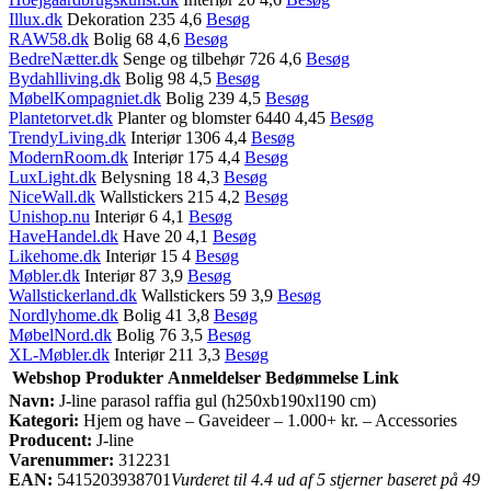
Illux.dk
Dekoration 235 4,6
Besøg
RAW58.dk
Bolig 68 4,6
Besøg
BedreNætter.dk
Senge og tilbehør 726 4,6
Besøg
Bydahlliving.dk
Bolig 98 4,5
Besøg
MøbelKompagniet.dk
Bolig 239 4,5
Besøg
Plantetorvet.dk
Planter og blomster 6440 4,45
Besøg
TrendyLiving.dk
Interiør 1306 4,4
Besøg
ModernRoom.dk
Interiør 175 4,4
Besøg
LuxLight.dk
Belysning 18 4,3
Besøg
NiceWall.dk
Wallstickers 215 4,2
Besøg
Unishop.nu
Interiør 6 4,1
Besøg
HaveHandel.dk
Have 20 4,1
Besøg
Likehome.dk
Interiør 15 4
Besøg
Møbler.dk
Interiør 87 3,9
Besøg
Wallstickerland.dk
Wallstickers 59 3,9
Besøg
Nordlyhome.dk
Bolig 41 3,8
Besøg
MøbelNord.dk
Bolig 76 3,5
Besøg
XL-Møbler.dk
Interiør 211 3,3
Besøg
Webshop
Produkter
Anmeldelser
Bedømmelse
Link
Navn:
J-line parasol raffia gul (h250xb190xl190 cm)
Kategori:
Hjem og have – Gaveideer – 1.000+ kr. – Accessories
Producent:
J-line
Varenummer:
312231
EAN:
5415203938701
Vurderet til 4.4 ud af 5 stjerner baseret på 49