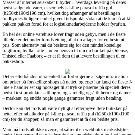
Masser af internet selskaber tilbyder 1 hverdags levering på deres
bedst sælgende varer, eksempelvis J-line parasol raffia gul
(h250xb190xl190 cm), hvilket dog afhænger af at bestillingen
fuldbyrdes tidligere end et givent tidspunkt, sådan at de kan nå at få
pakken pakket forud for at logistikmedarbejderne holder fyraften.
En hel del online varehuse lover fragt uden gebyr, men i de fleste
tilfælde er det under forudsætning af at du aftager for en bestemt
pris. Som alternativ må du beslutte sig for den mindst kostelige
fragtform, hvilket ofte – uden hensyn til om du bor tæt på Odense,
Thisted eller Faaborg – er at få dem til at levere bestillingen til en
pakkeshop.
Det er efterhånden ultra enkelt for forbrugerne at søge information
om priser på forskellige shops på nettet, og ergo har langt de fleste J-
line e-handler set sig nødsaget til at trykke priserne på specielt deres
bedst i test produkter – til børn, og samtidig også til herrer og damer
– markant, og endda nogle gange garantere fragt uden betaling.
Derfor kan det trods alt være nyttigt at efterprøve flere butikker på
nettet efter rabatkoder på J-line parasol raffia gul (h250xb190xl190
cm) før du shopper, så man er garanteret at få den bedste pris.
Man må trods alt ikke overse, at såfremt en webbutik markedsfører
bedst i test varer til en udsalgspris der kan virke uhørt god, så kunne