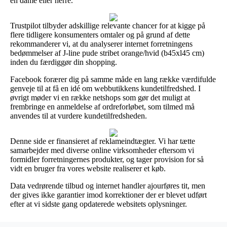
en dame eller herre.
Trustpilot tilbyder adskillige relevante chancer for at kigge på
flere tidligere konsumenters omtaler og på grund af dette
rekommanderer vi, at du analyserer internet forretningens
bedømmelser af J-line pude stribet orange/hvid (b45xl45 cm)
inden du færdiggør din shopping.
Facebook forærer dig på samme måde en lang række værdifulde
genveje til at få en idé om webbutikkens kundetilfredshed. I
øvrigt møder vi en række netshops som gør det muligt at
frembringe en anmeldelse af ordreforløbet, som tilmed må
anvendes til at vurdere kundetilfredsheden.
Denne side er finansieret af reklameindtægter. Vi har tætte
samarbejder med diverse online virksomheder eftersom vi
formidler forretningernes produkter, og tager provision for så
vidt en bruger fra vores website realiserer et køb.
Data vedrørende tilbud og internet handler ajourføres tit, men
der gives ikke garantier imod korrektioner der er blevet udført
efter at vi sidste gang opdaterede websitets oplysninger.