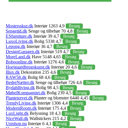
Mostersskur.dk
Interiør 1263 4,9
Besøg
Sengetid.dk
Senge og tilbehør 70 4,8
Besøg
ESfurniture.dk
Interiør 39 4,7
Besøg
LuxoLiving.dk
Bolig 5338 4,7
Besøg
Lepong.dk
Interiør 36 4,7
Besøg
DesignGaragen.dk
Interiør 519 4,7
Besøg
MoreLand.dk
Have 5148 4,65
Besøg
Boboonline.dk
Interiør 1276 4,6
Besøg
Hoejgaardbrugskunst.dk
Interiør 20 4,6
Besøg
Illux.dk
Dekoration 235 4,6
Besøg
RAW58.dk
Bolig 68 4,6
Besøg
BedreNætter.dk
Senge og tilbehør 726 4,6
Besøg
Bydahlliving.dk
Bolig 98 4,5
Besøg
MøbelKompagniet.dk
Bolig 239 4,5
Besøg
Plantetorvet.dk
Planter og blomster 6440 4,45
Besøg
TrendyLiving.dk
Interiør 1306 4,4
Besøg
ModernRoom.dk
Interiør 175 4,4
Besøg
LuxLight.dk
Belysning 18 4,3
Besøg
NiceWall.dk
Wallstickers 215 4,2
Besøg
Unishop.nu
Interiør 6 4,1
Besøg