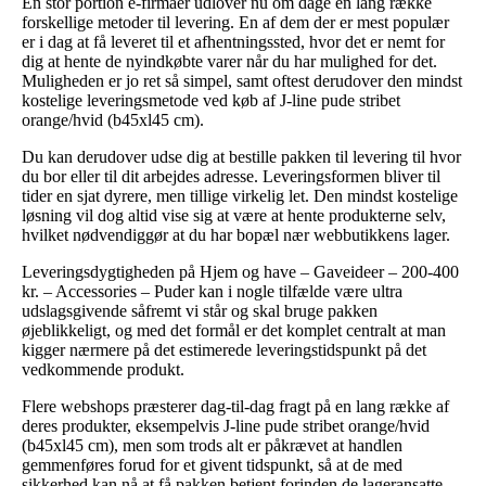
En stor portion e-firmaer udlover nu om dage en lang række
forskellige metoder til levering. En af dem der er mest populær
er i dag at få leveret til et afhentningssted, hvor det er nemt for
dig at hente de nyindkøbte varer når du har mulighed for det.
Muligheden er jo ret så simpel, samt oftest derudover den mindst
kostelige leveringsmetode ved køb af J-line pude stribet
orange/hvid (b45xl45 cm).
Du kan derudover udse dig at bestille pakken til levering til hvor
du bor eller til dit arbejdes adresse. Leveringsformen bliver til
tider en sjat dyrere, men tillige virkelig let. Den mindst kostelige
løsning vil dog altid vise sig at være at hente produkterne selv,
hvilket nødvendiggør at du har bopæl nær webbutikkens lager.
Leveringsdygtigheden på Hjem og have – Gaveideer – 200-400
kr. – Accessories – Puder kan i nogle tilfælde være ultra
udslagsgivende såfremt vi står og skal bruge pakken
øjeblikkeligt, og med det formål er det komplet centralt at man
kigger nærmere på det estimerede leveringstidspunkt på det
vedkommende produkt.
Flere webshops præsterer dag-til-dag fragt på en lang række af
deres produkter, eksempelvis J-line pude stribet orange/hvid
(b45xl45 cm), men som trods alt er påkrævet at handlen
gemmenføres forud for et givent tidspunkt, så at de med
sikkerhed kan nå at få pakken betjent forinden de lageransatte