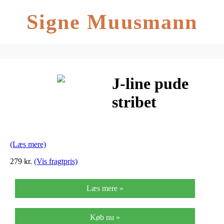
Signe Muusmann
J-line pude
stribet
orange/hvid
(b45xl45 cm)
(Læs mere)
279 kr.
(Vis fragtpris)
Læs mere »
Køb nu »