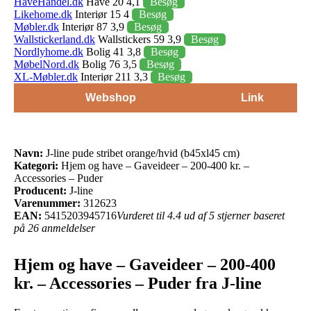
HaveHandel.dk
Have 20 4,1
Besøg
Likehome.dk
Interiør 15 4
Besøg
Møbler.dk
Interiør 87 3,9
Besøg
Wallstickerland.dk
Wallstickers 59 3,9
Besøg
Nordlyhome.dk
Bolig 41 3,8
Besøg
MøbelNord.dk
Bolig 76 3,5
Besøg
XL-Møbler.dk
Interiør 211 3,3
Besøg
Webshop
Link
Navn:
J-line pude stribet orange/hvid (b45xl45 cm)
Kategori:
Hjem og have – Gaveideer – 200-400 kr. –
Accessories – Puder
Producent:
J-line
Varenummer:
312623
EAN:
5415203945716
Vurderet til 4.4 ud af 5 stjerner baseret
på 26 anmeldelser
Hjem og have – Gaveideer – 200-400
kr. – Accessories – Puder fra J-line