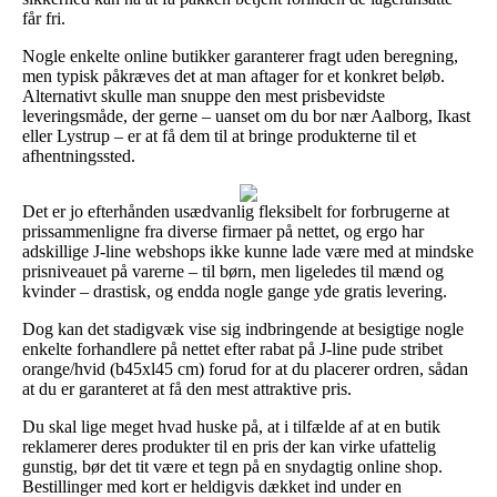
får fri.
Nogle enkelte online butikker garanterer fragt uden beregning,
men typisk påkræves det at man aftager for et konkret beløb.
Alternativt skulle man snuppe den mest prisbevidste
leveringsmåde, der gerne – uanset om du bor nær Aalborg, Ikast
eller Lystrup – er at få dem til at bringe produkterne til et
afhentningssted.
Det er jo efterhånden usædvanlig fleksibelt for forbrugerne at
prissammenligne fra diverse firmaer på nettet, og ergo har
adskillige J-line webshops ikke kunne lade være med at mindske
prisniveauet på varerne – til børn, men ligeledes til mænd og
kvinder – drastisk, og endda nogle gange yde gratis levering.
Dog kan det stadigvæk vise sig indbringende at besigtige nogle
enkelte forhandlere på nettet efter rabat på J-line pude stribet
orange/hvid (b45xl45 cm) forud for at du placerer ordren, sådan
at du er garanteret at få den mest attraktive pris.
Du skal lige meget hvad huske på, at i tilfælde af at en butik
reklamerer deres produkter til en pris der kan virke ufattelig
gunstig, bør det tit være et tegn på en snydagtig online shop.
Bestillinger med kort er heldigvis dækket ind under en