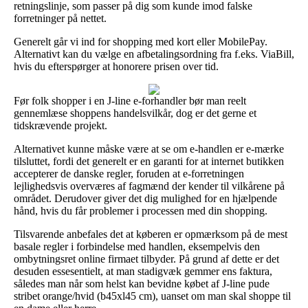
retningslinje, som passer på dig som kunde imod falske
forretninger på nettet.
Generelt går vi ind for shopping med kort eller MobilePay.
Alternativt kan du vælge en afbetalingsordning fra f.eks. ViaBill,
hvis du efterspørger at honorere prisen over tid.
Før folk shopper i en J-line e-forhandler bør man reelt
gennemlæse shoppens handelsvilkår, dog er det gerne et
tidskrævende projekt.
Alternativet kunne måske være at se om e-handlen er e-mærke
tilsluttet, fordi det generelt er en garanti for at internet butikken
accepterer de danske regler, foruden at e-forretningen
lejlighedsvis overværes af fagmænd der kender til vilkårene på
området. Derudover giver det dig mulighed for en hjælpende
hånd, hvis du får problemer i processen med din shopping.
Tilsvarende anbefales det at køberen er opmærksom på de mest
basale regler i forbindelse med handlen, eksempelvis den
ombytningsret online firmaet tilbyder. På grund af dette er det
desuden essesentielt, at man stadigvæk gemmer ens faktura,
således man når som helst kan bevidne købet af J-line pude
stribet orange/hvid (b45xl45 cm), uanset om man skal shoppe til