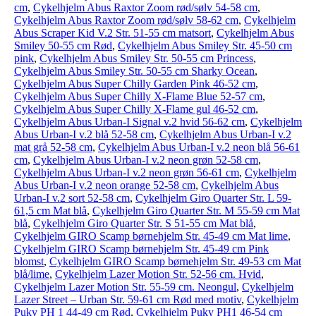
cm
,
Cykelhjelm Abus Raxtor Zoom rød/sølv 54-58 cm
,
Cykelhjelm Abus Raxtor Zoom rød/sølv 58-62 cm
,
Cykelhjelm
Abus Scraper Kid V.2 Str. 51-55 cm matsort
,
Cykelhjelm Abus
Smiley 50-55 cm Rød
,
Cykelhjelm Abus Smiley Str. 45-50 cm
pink
,
Cykelhjelm Abus Smiley Str. 50-55 cm Princess
,
Cykelhjelm Abus Smiley Str. 50-55 cm Sharky Ocean
,
Cykelhjelm Abus Super Chilly Garden Pink 46-52 cm
,
Cykelhjelm Abus Super Chilly X-Flame Blue 52-57 cm
,
Cykelhjelm Abus Super Chilly X-Flame gul 46-52 cm
,
Cykelhjelm Abus Urban-I Signal v.2 hvid 56-62 cm
,
Cykelhjelm
Abus Urban-I v.2 blå 52-58 cm
,
Cykelhjelm Abus Urban-I v.2
mat grå 52-58 cm
,
Cykelhjelm Abus Urban-I v.2 neon blå 56-61
cm
,
Cykelhjelm Abus Urban-I v.2 neon grøn 52-58 cm
,
Cykelhjelm Abus Urban-I v.2 neon grøn 56-61 cm
,
Cykelhjelm
Abus Urban-I v.2 neon orange 52-58 cm
,
Cykelhjelm Abus
Urban-I v.2 sort 52-58 cm
,
Cykelhjelm Giro Quarter Str. L 59-
61,5 cm Mat blå
,
Cykelhjelm Giro Quarter Str. M 55-59 cm Mat
blå
,
Cykelhjelm Giro Quarter Str. S 51-55 cm Mat blå
,
Cykelhjelm GIRO Scamp børnehjelm Str. 45-49 cm Mat lime
,
Cykelhjelm GIRO Scamp børnehjelm Str. 45-49 cm Pink
blomst
,
Cykelhjelm GIRO Scamp børnehjelm Str. 49-53 cm Mat
blå/lime
,
Cykelhjelm Lazer Motion Str. 52-56 cm. Hvid
,
Cykelhjelm Lazer Motion Str. 55-59 cm. Neongul
,
Cykelhjelm
Lazer Street – Urban Str. 59-61 cm Rød med motiv
,
Cykelhjelm
Puky PH 1 44-49 cm Rød
,
Cykelhjelm Puky PH1 46-54 cm