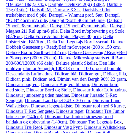
''Deluxe'' 18g (3 stk.)
,
Dartpile ''Deluxe'' 20g (3 stk.)
,
Dartpile
15g (3 stk.)
,
Dartsafe M
,
Dartsafe XXL
,
Dartskive i flot
trækabinet med 6 pile
,
Dartspil – Winmau prof. Sæt
,
Dartspil
''PUB'' 46cm m/6 pile
,
Dartspil ''Soft'' 46cm m/6 pile
,
Dartspil
''Sport'' 38cm m/6 pile
,
Dartspil ''Sport'' 43cm m/6 pile
,
Dartspil
Magnet 2i1 Rul up m/6 pile
,
Delta Bord m/opbevaring og Stole
Blå/Rød
,
Delta Force Action Figur Playset 30,5cm
,
Delta
Polstret stol Blå/Rød
,
Delta Træ Legetøjs Box Lyserød
,
Deluxe
Dobbelt Gæsteseng / ReadyBed m/Sovepose (200 x 150 cm)
,
Deluxe Exotic Surfbræt 142 cm
,
Deluxe Gæsteseng / ReadyBed
m/Sovepose (200 x 75 cm)
,
Deluxe Mikroskop startsæt til Børn
200/600/1200X (66 dele)
,
Deluxe plastik Skellet
,
Den lille
muldvarp Junior Sengetøj 100×135 cm – 100 procent bomuld
,
Descendants Luftmadras
,
Didicar, blå
,
Didicar, gul
,
Didicar, lilla
,
Didicar, pink
,
Didicar, rød
,
Dimitri van den Bergh 90% 22 gram
,
Dinosaur bogreol
,
Dinosaur Bogreol til børn
,
Dinosaur bord
med stole
,
Dinosaur Bord og Stole
,
Dinosaur Junior Luftmadras
,
Dinosaur juniorseng uden madras
,
Dinosaur Jurassic T-Rex
Sengetøj
,
Dinosaur Land tapet 243 x 305 cm
,
Dinosaur Land
Wallstickers
,
Dinosaur legetøjskiste
,
Dinosaur reol med 6 kurve
,
Dinosaur T-Rex Sengetøj
,
Dinosaur tapet
,
Dinosaur Træ Junior
børneseng (140cm)
,
Dinosaur Træ Junior børneseng med
baldakin og opbevaring (140cm)
,
Dinosaur Træ Legetøjs Box
,
Dinosaur Træ Reol
,
Dinosaur Væg Pynt
,
Dinosaur Wallstickers
,
Dinosaur øen
,
Disney Bambi: Sy med mig
,
Disney Bell