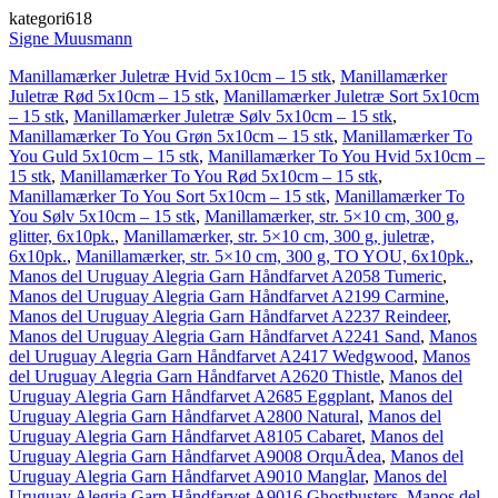
kategori618
Signe Muusmann
Manillamærker Juletræ Hvid 5x10cm – 15 stk
,
Manillamærker
Juletræ Rød 5x10cm – 15 stk
,
Manillamærker Juletræ Sort 5x10cm
– 15 stk
,
Manillamærker Juletræ Sølv 5x10cm – 15 stk
,
Manillamærker To You Grøn 5x10cm – 15 stk
,
Manillamærker To
You Guld 5x10cm – 15 stk
,
Manillamærker To You Hvid 5x10cm –
15 stk
,
Manillamærker To You Rød 5x10cm – 15 stk
,
Manillamærker To You Sort 5x10cm – 15 stk
,
Manillamærker To
You Sølv 5x10cm – 15 stk
,
Manillamærker, str. 5×10 cm, 300 g,
glitter, 6x10pk.
,
Manillamærker, str. 5×10 cm, 300 g, juletræ,
6x10pk.
,
Manillamærker, str. 5×10 cm, 300 g, TO YOU, 6x10pk.
,
Manos del Uruguay Alegria Garn Håndfarvet A2058 Tumeric
,
Manos del Uruguay Alegria Garn Håndfarvet A2199 Carmine
,
Manos del Uruguay Alegria Garn Håndfarvet A2237 Reindeer
,
Manos del Uruguay Alegria Garn Håndfarvet A2241 Sand
,
Manos
del Uruguay Alegria Garn Håndfarvet A2417 Wedgwood
,
Manos
del Uruguay Alegria Garn Håndfarvet A2620 Thistle
,
Manos del
Uruguay Alegria Garn Håndfarvet A2685 Eggplant
,
Manos del
Uruguay Alegria Garn Håndfarvet A2800 Natural
,
Manos del
Uruguay Alegria Garn Håndfarvet A8105 Cabaret
,
Manos del
Uruguay Alegria Garn Håndfarvet A9008 OrquÃ­dea
,
Manos del
Uruguay Alegria Garn Håndfarvet A9010 Manglar
,
Manos del
Uruguay Alegria Garn Håndfarvet A9016 Ghostbusters
,
Manos del