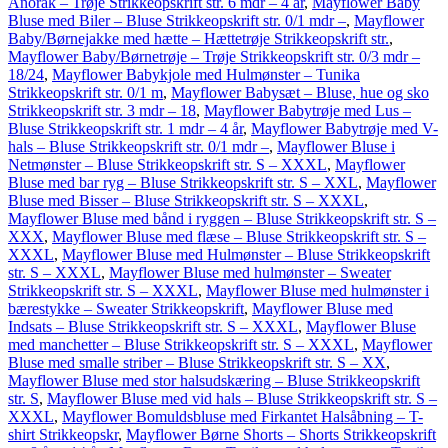
Anorak – Trøje Strikkeopskrift str. 6 mdr – 4 år
,
Mayflower Baby
Bluse med Biler – Bluse Strikkeopskrift str. 0/1 mdr –
,
Mayflower
Baby/Børnejakke med hætte – Hættetrøje Strikkeopskrift str.
,
Mayflower Baby/Børnetrøje – Trøje Strikkeopskrift str. 0/3 mdr –
18/24
,
Mayflower Babykjole med Hulmønster – Tunika
Strikkeopskrift str. 0/1 m
,
Mayflower Babysæt – Bluse, hue og sko
Strikkeopskrift str. 3 mdr – 18
,
Mayflower Babytrøje med Lus –
Bluse Strikkeopskrift str. 1 mdr – 4 år
,
Mayflower Babytrøje med V-
hals – Bluse Strikkeopskrift str. 0/1 mdr –
,
Mayflower Bluse i
Netmønster – Bluse Strikkeopskrift str. S – XXXL
,
Mayflower
Bluse med bar ryg – Bluse Strikkeopskrift str. S – XXL
,
Mayflower
Bluse med Bisser – Bluse Strikkeopskrift str. S – XXXL
,
Mayflower Bluse med bånd i ryggen – Bluse Strikkeopskrift str. S –
XXX
,
Mayflower Bluse med flæse – Bluse Strikkeopskrift str. S –
XXXL
,
Mayflower Bluse med Hulmønster – Bluse Strikkeopskrift
str. S – XXXL
,
Mayflower Bluse med hulmønster – Sweater
Strikkeopskrift str. S – XXXL
,
Mayflower Bluse med hulmønster i
bærestykke – Sweater Strikkeopskrift
,
Mayflower Bluse med
Indsats – Bluse Strikkeopskrift str. S – XXXL
,
Mayflower Bluse
med manchetter – Bluse Strikkeopskrift str. S – XXXL
,
Mayflower
Bluse med smalle striber – Bluse Strikkeopskrift str. S – XX
,
Mayflower Bluse med stor halsudskæring – Bluse Strikkeopskrift
str. S
,
Mayflower Bluse med vid hals – Bluse Strikkeopskrift str. S –
XXXL
,
Mayflower Bomuldsbluse med Firkantet Halsåbning – T-
shirt Strikkeopskr
,
Mayflower Børne Shorts – Shorts Strikkeopskrift