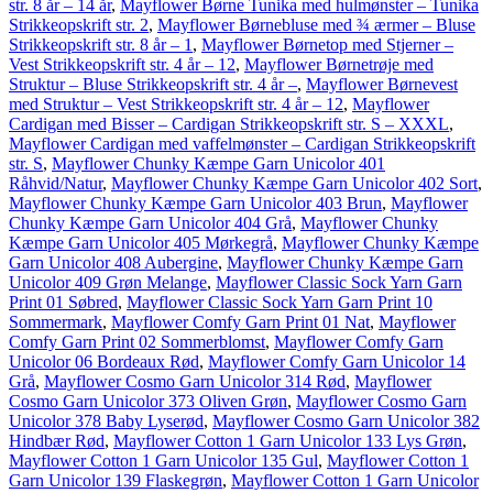
str. 8 år – 14 år
,
Mayflower Børne Tunika med hulmønster – Tunika
Strikkeopskrift str. 2
,
Mayflower Børnebluse med ¾ ærmer – Bluse
Strikkeopskrift str. 8 år – 1
,
Mayflower Børnetop med Stjerner –
Vest Strikkeopskrift str. 4 år – 12
,
Mayflower Børnetrøje med
Struktur – Bluse Strikkeopskrift str. 4 år –
,
Mayflower Børnevest
med Struktur – Vest Strikkeopskrift str. 4 år – 12
,
Mayflower
Cardigan med Bisser – Cardigan Strikkeopskrift str. S – XXXL
,
Mayflower Cardigan med vaffelmønster – Cardigan Strikkeopskrift
str. S
,
Mayflower Chunky Kæmpe Garn Unicolor 401
Råhvid/Natur
,
Mayflower Chunky Kæmpe Garn Unicolor 402 Sort
,
Mayflower Chunky Kæmpe Garn Unicolor 403 Brun
,
Mayflower
Chunky Kæmpe Garn Unicolor 404 Grå
,
Mayflower Chunky
Kæmpe Garn Unicolor 405 Mørkegrå
,
Mayflower Chunky Kæmpe
Garn Unicolor 408 Aubergine
,
Mayflower Chunky Kæmpe Garn
Unicolor 409 Grøn Melange
,
Mayflower Classic Sock Yarn Garn
Print 01 Søbred
,
Mayflower Classic Sock Yarn Garn Print 10
Sommermark
,
Mayflower Comfy Garn Print 01 Nat
,
Mayflower
Comfy Garn Print 02 Sommerblomst
,
Mayflower Comfy Garn
Unicolor 06 Bordeaux Rød
,
Mayflower Comfy Garn Unicolor 14
Grå
,
Mayflower Cosmo Garn Unicolor 314 Rød
,
Mayflower
Cosmo Garn Unicolor 373 Oliven Grøn
,
Mayflower Cosmo Garn
Unicolor 378 Baby Lyserød
,
Mayflower Cosmo Garn Unicolor 382
Hindbær Rød
,
Mayflower Cotton 1 Garn Unicolor 133 Lys Grøn
,
Mayflower Cotton 1 Garn Unicolor 135 Gul
,
Mayflower Cotton 1
Garn Unicolor 139 Flaskegrøn
,
Mayflower Cotton 1 Garn Unicolor