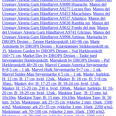
Uruguay Alegria Garn Håndfarvet A9089 Huarache
,
Manos del
Uruguay Alegria Garn Håndfarvet A9275 Locura fluo
,
Manos del
Uruguay Alegria Garn Håndfarvet A9453 Macachines
,
Manos del
Uruguay Alegria Garn Håndfarvet A9537 Atlantico
,
Manos del
Uruguay Alegria Garn Håndfarvet A9630 Rambla sur
,
Manos del
Uruguay Alegria Garn Håndfarvet A9632 Fondo del mar
,
Manos
del Uruguay Alegria Garn Håndfarvet A9741 Glicinas
,
Manos del
Uruguay Alegria Garn Håndfarvet A9998 Antigua
,
Margarita by
DROPS Design – Tæppe Hækleopskrift 140×96 cm
,
Marie
Antoinette by DROPS Design – Knæstrømper Strikkeopskrift str.
35
,
Marions Garden by DROPS Design – Sjal Hækleopskrift
160×71 cm
,
Market Day by DROPS Design – Taske med
farvemønster Hækleopskrift
,
Marrakesh by DROPS Design – Puf
Hækleopskrift 48×20 cm
,
Marvel Captain America Strygemærke
8×8,5 cm – 1 stk
,
Marvel Hulk Strygemærke 9×7 cm – 1 stk
,
Marvel Spider-Man Strygemærke 6,5 cm – 1 stk
,
Maske, harlekin,
H: 12 cm, B: 17 cm, hvid, 12stk.
,
Masker, B: 18 cm, H: 5+8 cm,
30ass.
,
Masker, dyr, H: 17-25 cm, B: 18-24 cm, hvid, 12stk.
,
Masker, H: 15-20 cm, 230 g, hvid, 100stk.
,
Masker, harlekin, H: 10-
20 cm, B: 18-20 cm, hvid, 12stk.
,
Masking Tape , B: 15 mm, jul,
10x10m
,
Masking Tape, B: 15 mm, 10x10m
,
Masking Tape, B: 50
mm, 3x5m
,
Maskinpap, ark 25×35 cm, tykkelse 2 mm, 10ark, 1500
g/m2
,
Maskinpap, ark 25×35 cm, tykkelse 3 mm, 10ark, 2200 g/m2
,
Maskinpap, ark 70×100 cm, tykkelse 2 mm, 10ark, 1500 g/m2
,