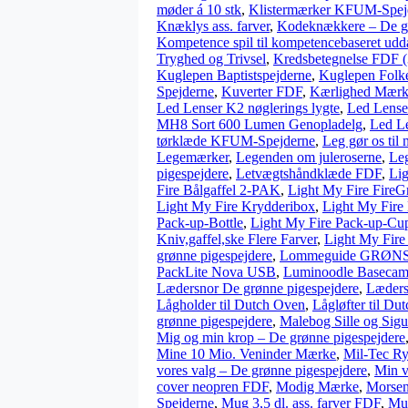
møder á 10 stk
,
Klistermærker KFUM-Spej
Knæklys ass. farver
,
Kodeknækkere – De gr
Kompetence spil til kompetencebaseret udd
Tryghed og Trivsel
,
Kredsbetegnelse FDF (
Kuglepen Baptistspejderne
,
Kuglepen Folk
Spejderne
,
Kuverter FDF
,
Kærlighed Mær
Led Lenser K2 nøglerings lygte
,
Led Lens
MH8 Sort 600 Lumen Genopladelg
,
Led L
tørklæde KFUM-Spejderne
,
Leg gør os til
Legemærker
,
Legenden om juleroserne
,
Le
pigespejdere
,
Letvægtshåndklæde FDF
,
Li
Fire Bålgaffel 2-PAK
,
Light My Fire FireGr
Light My Fire Krydderibox
,
Light My Fire
Pack-up-Bottle
,
Light My Fire Pack-up-Cu
Kniv,gaffel,ske Flere Farver
,
Light My Fire
grønne pigespejdere
,
Lommeguide GRØNSM
PackLite Nova USB
,
Luminoodle Baseca
Lædersnor De grønne pigespejdere
,
Lædersn
Lågholder til Dutch Oven
,
Lågløfter til Du
grønne pigespejdere
,
Malebog Sille og Sigu
Mig og min krop – De grønne pigespejdere
Mine 10 Mio. Veninder Mærke
,
Mil-Tec Ry
vores valg – De grønne pigespejdere
,
Min v
cover neopren FDF
,
Modig Mærke
,
Morsen
Spejderne
,
Mug 3,5 dl. ass. farver FDF
,
Mug