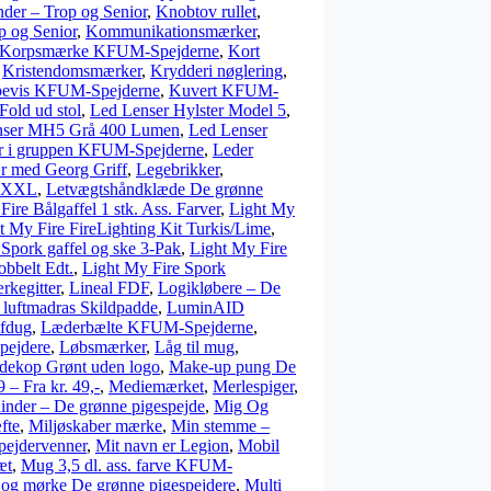
der – Trop og Senior
,
Knobtov rullet
,
 og Senior
,
Kommunikationsmærker
,
Korpsmærke KFUM-Spejderne
,
Kort
,
Kristendomsmærker
,
Krydderi nøglering
,
bevis KFUM-Spejderne
,
Kuvert KFUM-
Fold ud stol
,
Led Lenser Hylster Model 5
,
nser MH5 Grå 400 Lumen
,
Led Lenser
r i gruppen KFUM-Spejderne
,
Leder
r med Georg Griff
,
Legebrikker
,
lt XXL
,
Letvægtshåndklæde De grønne
ire Bålgaffel 1 stk. Ass. Farver
,
Light My
t My Fire FireLighting Kit Turkis/Lime
,
Spork gaffel og ske 3-Pak
,
Light My Fire
bbelt Edt.
,
Light My Fire Spork
ærkegitter
,
Lineal FDF
,
Logikløbere – De
 luftmadras Skildpadde
,
LuminAID
ofdug
,
Læderbælte KFUM-Spejderne
,
pejdere
,
Løbsmærker
,
Låg til mug
,
dekop Grønt uden logo
,
Make-up pung De
 – Fra kr. 49,-
,
Mediemærket
,
Merlespiger
,
inder – De grønne pigespejde
,
Mig Og
fte
,
Miljøskaber mærke
,
Min stemme –
pejdervenner
,
Mit navn er Legion
,
Mobil
æt
,
Mug 3,5 dl. ass. farve KFUM-
og mørke De grønne pigespejdere
,
Multi