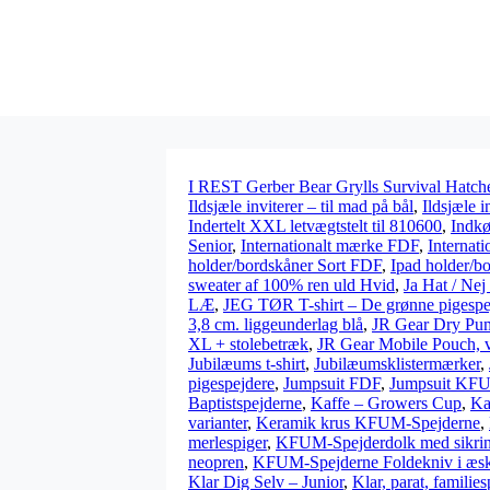
I REST Gerber Bear Grylls Survival Hatch
Ildsjæle inviterer – til mad på bål
,
Ildsjæle i
Indertelt XXL letvægtstelt til 810600
,
Indk
Senior
,
Internationalt mærke FDF
,
Internat
holder/bordskåner Sort FDF
,
Ipad holder/b
sweater af 100% ren uld Hvid
,
Ja Hat / Nej
LÆ
,
JEG TØR T-shirt – De grønne pigespe
3,8 cm. liggeunderlag blå
,
JR Gear Dry Pu
XL + stolebetræk
,
JR Gear Mobile Pouch, va
Jubilæums t-shirt
,
Jubilæumsklistermærker
,
pigespejdere
,
Jumpsuit FDF
,
Jumpsuit KFU
Baptistspejderne
,
Kaffe – Growers Cup
,
Ka
varianter
,
Keramik krus KFUM-Spejderne
,
merlespiger
,
KFUM-Spejderdolk med sikri
neopren
,
KFUM-Spejderne Foldekniv i æs
Klar Dig Selv – Junior
,
Klar, parat, families