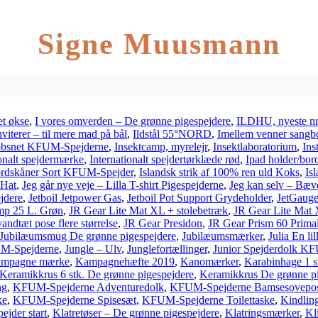
Signe Muusmann
et økse
,
I vores omverden – De grønne pigespejdere
,
ILDHU, nyeste nr
nviterer – til mere mad på bål
,
Ildstål 55°NORD
,
Imellem venner sangb
øbsnet KFUM-Spejderne
,
Insektcamp, myrelejr
,
Insektlaboratorium
,
Ins
ionalt spejdermærke
,
Internationalt spejdertørklæde rød
,
Ipad holder/bor
ordskåner Sort KFUM-Spejder
,
Islandsk strik af 100% ren uld Koks
,
Is
 Hat
,
Jeg går nye veje – Lilla T-shirt Pigespejderne
,
Jeg kan selv – Bæv
jdere
,
Jetboil Jetpower Gas
,
Jetboil Pot Support Grydeholder
,
JetGauge
mp 25 L. Grøn
,
JR Gear Lite Mat XL + stolebetræk
,
JR Gear Lite Mat 
ndtæt pose flere størrelse
,
JR Gear Presidon
,
JR Gear Prism 60 Primal
Jubilæumsmug De grønne pigespejdere
,
Jubilæumsmærker
,
Julia En li
M-Spejderne
,
Jungle – Ulv
,
Junglefortællinger
,
Junior Spejderdolk K
mpagne mærke
,
Kampagnehæfte 2019
,
Kanomærker
,
Karabinhage 1 s
Keramikkrus 6 stk. De grønne pigespejdere
,
Keramikkrus De grønne pi
ng
,
KFUM-Spejderne Adventuredolk
,
KFUM-Spejderne Bamsesovepo
ke
,
KFUM-Spejderne Spisesæt
,
KFUM-Spejderne Toilettaske
,
Kindlin
pejder start
,
Klatretøser – De grønne pigespejdere
,
Klatringsmærker
,
Kl