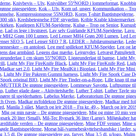
derne
,
Knivbevis – Ulv
,
Knivsliber 55ºNORD i lommeformat
,
Knobbin
ønne pigespejdere
,
Kok – Ulv
,
Kom ud, unger
,
Kommunikation – Trop
annelse
,
Kompressionspose 55NORD
,
Korps T-shirt Baptistspejderne
,
300 stk)
,
Kredsbetegnelse FDF strygelim
,
Krible Krable klistermærker
ekirken
,
Kuglepen KFUM-Spejderne
,
Kulsø – Trop og Senior
,
Kursus
ke
,
Lad os lege i livstræet
,
Lav selv Guirlande KFUM-Spejderne
,
Lavu 
er MH2 Grøn 100 Lumen
,
Led Lenser MH4 Grøn 200 Lumen
,
Led Le
enser SEO 5
,
Led Lenser SEO 7 R
,
LEDER – Jubilæumsmærke
,
Lede
 mennesker – en antologi
,
Leg med spillekort KFUM-Spejder
,
Leg og læ
gens dag armbånd
,
Legens dag mærke
,
Lejrgryder
,
Letvægt Patruljete
ggeunderlag 1 cm skum 55°NORD
,
Liggeunderlag til bamse
,
Light My F
ill
,
Light My Fire FireKnife Black
,
Light My Fire FireKnife Red
,
Ligh
 Madkar sæt 2.0
,
Light My Fire MealKit i Bioplast
,
Light My Fire Mini 
p
,
Light My Fire Pakrem Gummi harness
,
Light My Fire Spork Case Do
 Spork original BIO
,
Light My Fire Tinder-on-a-Rope
,
Lille knap til m
UTTER De grønne pigespejdere
,
Lommesav Savotta
,
Luftpumpe til
mp
,
Luther glade dage – Aktivitetshæfte
,
Luther T-shirt
,
Luther Tavle st
ørre til spejderhatten
,
Løbelus Mærke
,
Løboratorium De grønne piges
tch Oven
,
Madkar m/foldekop De grønne pigespejdere
,
Madkar med fol
rd
,
Manila 3 slået
,
March og lejr 2018 – Fra kr. 49,-
,
March og lejr 2019
,
Mig og min næste – De grønne pigespejdere
,
Mig og mine 10 mio ven
gsæk 20 liter (Small)
,
Mil-Tec Rygsæk 36 liter (Large)
,
Miljøskaber hæ
ærdifulde verden – De grønne pigespejdere
,
Mine FDF venner
,
Mine s
øgle Baptistspejderne
,
Morsø bål-/varmebeskyttelseshandske i læder, s
 3,5 dl. De grønne pigespejdere ass. farver
,
Mug 3,5 dl. u/logo
,
Mulm 