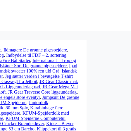
.
,
Ildmagere De grønne pigespejdere
,
og
,
Indbydelse til FDF – 2. sortering
,
taFire Bål Starter
,
Internationalt – Trop og
dskåner Sort De grønne pigespejdere
,
Ipad
landsk sweater 100% ren uld Grå
,
Islandsk
er
,
Jeg sætter verden i bevægelse T-shirt
 Gasvægt fra Jetboil
,
JR Gear Classic mat.
XL Liggeunderlag rød
,
JR Gear Mega Mat
oft
,
JR Gear Traverse Core liggeunderlag
,
lle engels store eventyr
,
Jumpsuit De grønne
FUM-Spejderne
,
Juniordolk
tk. 80 mm Sølv
,
Karabinhage flere
gespejdere
,
KFUM-Spejderdolk med
se
,
KFUM-Spejderne Computeretui
g Cracker Brændekløver
,
Kirke – Bæver
,
inge 53 cm Barcho
,
Klippekort til 3 gratis