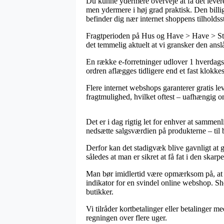
Du kunne ydermere overveje at få det leveret 
men ydermere i høj grad praktisk. Den billig
befinder dig nær internet shoppens tilholdss
Fragtperioden på Hus og Have > Have > Stau
det temmelig aktuelt at vi gransker den ansl
En række e-forretninger udlover 1 hverdags
ordren aflægges tidligere end et fast klokke
Flere internet webshops garanterer gratis l
fragtmulighed, hvilket oftest – uafhængig om
Det er i dag rigtig let for enhver at sammen
nedsætte salgsværdien på produkterne – til 
Derfor kan det stadigvæk blive gavnligt at 
således at man er sikret at få fat i den skarpe
Man bør imidlertid være opmærksom på, at ifa
indikator for en svindel online webshop. Sh
butikker.
Vi tilråder kortbetalinger eller betalinger 
regningen over flere uger.