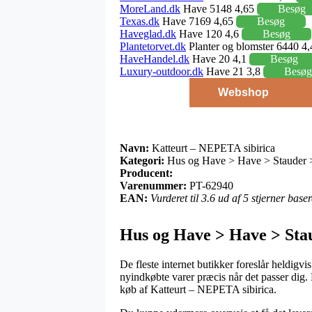
MoreLand.dk
Have 5148 4,65
Besøg
Texas.dk
Have 7169 4,65
Besøg
Haveglad.dk
Have 120 4,6
Besøg
Plantetorvet.dk
Planter og blomster 6440 4
HaveHandel.dk
Have 20 4,1
Besøg
Luxury-outdoor.dk
Have 21 3,8
Besøg
Webshop
Navn:
Katteurt – NEPETA sibirica
Kategori:
Hus og Have > Have > Stauder >
Producent:
Varenummer:
PT-62940
EAN:
Vurderet til 3.6 ud af 5 stjerner bas
Hus og Have > Have > Sta
De fleste internet butikker foreslår heldigvi
nyindkøbte varer præcis når det passer dig.
køb af Katteurt – NEPETA sibirica.