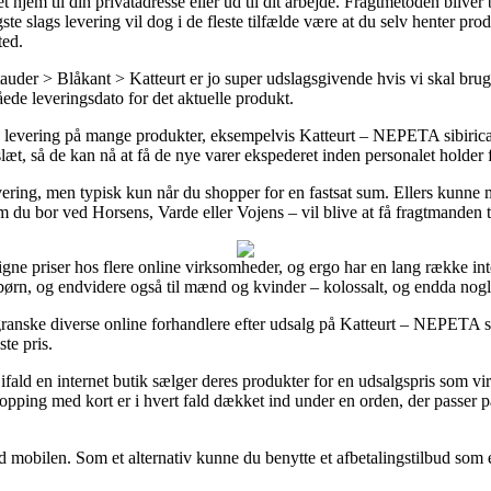
hjem til din privatadresse eller ud til dit arbejde. Fragtmetoden bliver 
ste slags levering vil dog i de fleste tilfælde være at du selv henter p
ted.
der > Blåkant > Katteurt er jo super udslagsgivende hvis vi skal bruge
åede leveringsdato for det aktuelle produkt.
 levering på mange produkter, eksempelvis Katteurt – NEPETA sibirica
slæt, så de kan nå at få de nye varer ekspederet inden personalet holder 
evering, men typisk kun når du shopper for en fastsat sum. Ellers kunne
 du bor ved Horsens, Varde eller Vojens – vil blive at få fragtmanden til
ligne priser hos flere online virksomheder, og ergo har en lang række in
børn, og endvidere også til mænd og kvinder – kolossalt, og endda nogle
granske diverse online forhandlere efter udsalg på Katteurt – NEPETA s
ste pris.
ld en internet butik sælger deres produkter for en udsalgspris som virke
opping med kort er i hvert fald dækket ind under en orden, der passer p
med mobilen. Som et alternativ kunne du benytte et afbetalingstilbud som 