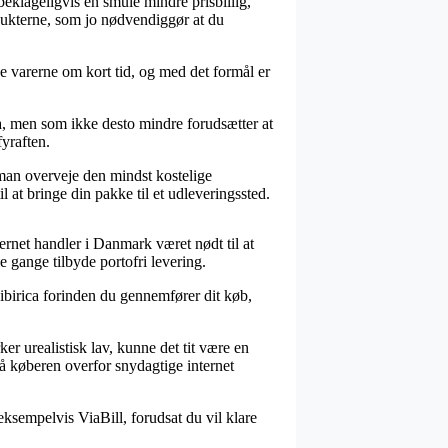
beklageligvis en smule mindre prisbillig,
rodukterne, som jo nødvendiggør at du
 varerne om kort tid, og med det formål er
, men som ikke desto mindre forudsætter at
fyraften.
 man overveje den mindst kostelige
 at bringe din pakke til et udleveringssted.
ternet handler i Danmark været nødt til at
 gange tilbyde portofri levering.
ibirica forinden du gennemfører dit køb,
r urealistisk lav, kunne det tit være en
å køberen overfor snydagtige internet
eksempelvis ViaBill, forudsat du vil klare