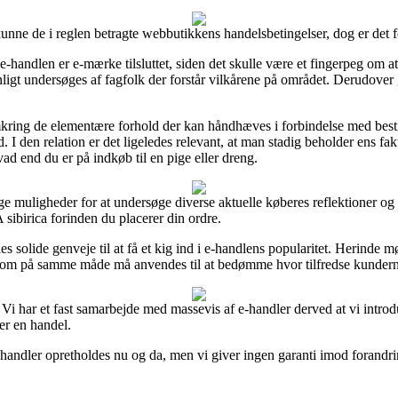
nne de i reglen betragte webbutikkens handelsbetingelser, dog er det fo
-handlen er e-mærke tilsluttet, siden det skulle være et fingerpeg om a
ligt undersøges af fagfolk der forstår vilkårene på området. Derudover 
omkring de elementære forhold der kan håndhæves i forbindelse med best
 den relation er det ligeledes relevant, at man stadig beholder ens fak
d end du er på indkøb til en pige eller dreng.
muligheder for at undersøge diverse aktuelle køberes reflektioner og d
ibirica forinden du placerer din ordre.
olide genveje til at få et kig ind i e-handlens popularitet. Herinde mød
 som på samme måde må anvendes til at bedømme hvor tilfredse kundern
 Vi har et fast samarbejde med massevis af e-handler derved at vi introd
er en handel.
handler opretholdes nu og da, men vi giver ingen garanti imod forandri