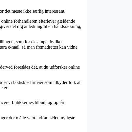
r det meste ikke særlig interessant.
t online forhandleren efterlever gældende
giver det dig anledning til en håndsrækning,
illingen, som for eksempel hvilken
tura e-mail, så man fremadrettet kan vidne
erved foreslåes det, at du udforsker online
er vi faktisk e-firmaer som tilbyder folk at
e er.
ucerer butikkernes tilbud, og opnår
nger der måtte være udført siden nyligste