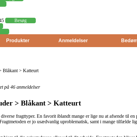
,45
Besøg
Produkter
Anmeldelser
Bedøm
 Blåkant > Katteurt
eret på 46 anmeldelser
uder > Blåkant > Katteurt
s diverse fragttyper. En favorit iblandt mange er lige nu at afsende til 
 Fragtmetoden er jo usædvanlig uproblematisk, samt i mange tilfælde lige