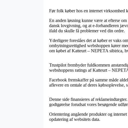
Før folk køber hos en internet virksomhed ku
En anden løsning kunne være at efterse om e
dansk lovgivning, og at e-forhandleren jævn
ifald du skulle få problemer ved din ordre.
Yderligere foreslåes det at køber er vaks 
ombytningsrettighed webshoppen kører med. I
om købet af Katteurt – NEPETA sibirica, hva
Trustpilot frembyder fuldkommen anstændige 
webshoppens ratings af Katteurt – NEPETA s
Facebook fremskaffer på samme måde aldeles s
aflevere en omtale af deres købsoplevelse,
Denne side finansieres af reklameindtægter.
godtgørelse forudsat vores besøgende udfør
Orientering angående produkter og internet 
opdatering af websitets data.