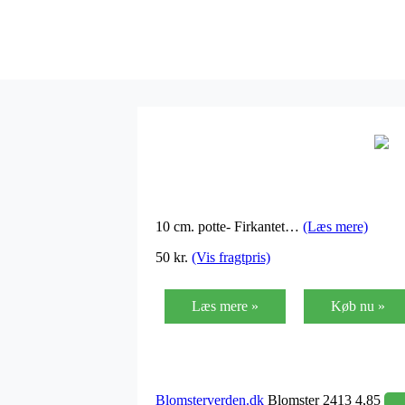
10 cm. potte- Firkantet…
(Læs mere)
50 kr.
(Vis fragtpris)
Læs mere »
Køb nu »
Blomsterverden.dk
Blomster 2413 4,85