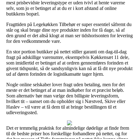
mest prisbevidste leveringstype er uden tvivl at hente varerne
selv, som jo er betinget af at du er i kort afstand af online
butikkens bopæl.
Fragttiden på Legekøkken Tilbehør er super essentiel såfremt du
står og skal bruge dine nye produkter inden for få dage, så af
den grund er det altså klogt at man ser tidshorisonten for levering
for den vedkommende vare.
En stor portion butikker på nettet stiller garanti om dag-til-dag
fragt på adskillige varenumre, eksempelvis Køkkensæt 11 dele,
som imidlertid er betinget af at ordren gennemføres forinden et
givent tidspunkt, så de sandsynligvis kan nå at få dit nye produkt
ud af døren forinden de logistikansatte tager hjem.
Nogle online selskaber lover fragt uden betaling, men for det
meste er det betinget af at man indkøber for et præcist beløb.
Som alternativ bør man vælge den billigste leveringsform,
hvilket tit – uanset om du opholder sig i Næstved, Skive eller
Haslev – vil være at få dem til at bringe bestillingen til et
udleveringssted.
Det er temmelig praktisk for almindelige dødelige at finde frem
til de bedste priser hos forskellige forhandlere på nettet, og for