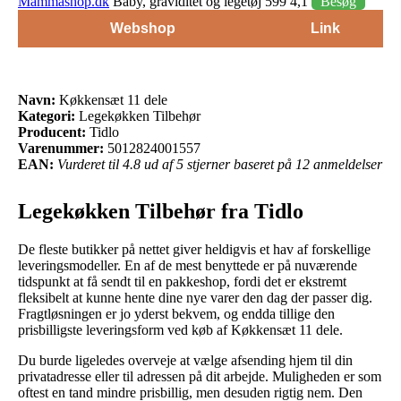
Mammashop.dk
Baby, graviditet og legetøj 599 4,1
Besøg
Webshop
Link
Navn:
Køkkensæt 11 dele
Kategori:
Legekøkken Tilbehør
Producent:
Tidlo
Varenummer:
5012824001557
EAN:
Vurderet til 4.8 ud af 5 stjerner baseret på 12 anmeldelser
Legekøkken Tilbehør fra Tidlo
De fleste butikker på nettet giver heldigvis et hav af forskellige
leveringsmodeller. En af de mest benyttede er på nuværende
tidspunkt at få sendt til en pakkeshop, fordi det er ekstremt
fleksibelt at kunne hente dine nye varer den dag der passer dig.
Fragtløsningen er jo yderst bekvem, og endda tillige den
prisbilligste leveringsform ved køb af Køkkensæt 11 dele.
Du burde ligeledes overveje at vælge afsending hjem til din
privatadresse eller til adressen på dit arbejde. Muligheden er som
oftest en tand mindre prisbillig, men desuden rigtig nem. Den