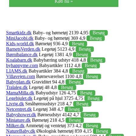
Køb nu »
Smartkidz.dk
Baby- og børnetøj 2139 4,95
Besøg
MiniJacobi.dk
Baby- og børnetøj 369 4,9
Besøg
Kids-world.dk
Børnetøj 936 4,9
Besøg
BarnetsVerden.dk
Legetøj 5123 4,9
Besøg
Børnibalance.dk
Legetøj 1381 4,9
Besøg
Koalabarn.dk
Babybæring udstyr 418 4,8
Besøg
byhappyme.com
Babyartikler 1112 4,8
Besøg
LIAMS.dk
Babyartikler 384 4,8
Besøg
Villavejen.com
Børneværelset 1100 4,8
Besøg
Babyplan.dk
Graviditet 94 4,8
Besøg
Tralaleg.dk
Legetøj 48 4,8
Besøg
MamaMilla.dk
Babyudstyr 126 4,75
Besøg
Legehjulet.dk
Legetøj på hjul 3725 4,75
Besøg
Livrig.dk
Småbørnsudstyr 218 4,7
Besøg
Netcentret.dk
Legetøj 348 4,7
Besøg
Babyshower.dk
Børneudstyr 4142 4,7
Besøg
Miniature.dk
Børnetøj 218 4,5
Besøg
Milker.dk
Ammetøj og ventetøj 373 4,2
Besøg
NatureBaby.dk
Økologisk børnetøj 859 4,15
Besøg