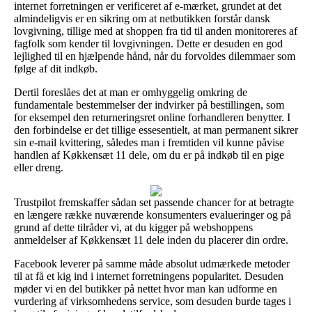
internet forretningen er verificeret af e-mærket, grundet at det
almindeligvis er en sikring om at netbutikken forstår dansk
lovgivning, tillige med at shoppen fra tid til anden monitoreres af
fagfolk som kender til lovgivningen. Dette er desuden en god
lejlighed til en hjælpende hånd, når du forvoldes dilemmaer som
følge af dit indkøb.
Dertil foreslåes det at man er omhyggelig omkring de
fundamentale bestemmelser der indvirker på bestillingen, som
for eksempel den returneringsret online forhandleren benytter. I
den forbindelse er det tillige essesentielt, at man permanent sikrer
sin e-mail kvittering, således man i fremtiden vil kunne påvise
handlen af Køkkensæt 11 dele, om du er på indkøb til en pige
eller dreng.
Trustpilot fremskaffer sådan set passende chancer for at betragte
en længere række nuværende konsumenters evalueringer og på
grund af dette tilråder vi, at du kigger på webshoppens
anmeldelser af Køkkensæt 11 dele inden du placerer din ordre.
Facebook leverer på samme måde absolut udmærkede metoder
til at få et kig ind i internet forretningens popularitet. Desuden
møder vi en del butikker på nettet hvor man kan udforme en
vurdering af virksomhedens service, som desuden burde tages i