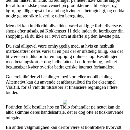
det har masser af Tidlo forretninger på nettet ikke kunne slippe
for at formindske prisniveauet på produkterne – til babyer og
børn, og tillige også til mænd og kvinder – betragteligt, og endda
nogle gange sikre levering uden beregning.
Men det kan imidlertid blive tiden værd at kigge forbi diverse e-
shops efter udsalg på Køkkensæt 11 dele inden du færdiggør din
shopping, så du ikke er i tvivl om at skaffe sig den laveste pris.
Du skal alligevel være omhyggelig med, at hvis en netbutik
markedsfører deres varer til en pris der er ufattelig billig, kan det
tit være en indikator for en uoprigtig online shop. Bestillinger
med betalingskort er dog indbefattet af en forordning, hvilket
begunstiger køber overfor bedrageriske internet forhandlere.
Generelt tilråder vi betalinger med kort eller mobilbetaling.
Alternativt kan du anvende et afdragstilbud fra for eksempel
ViaBill, for så vidt du tilstræber at finansiere regningen i flere
bidder.
Forinden folk bestiller hos en Tidlo forhandler på nettet kan de
altid skimme deres handelsaftale, det er dog ofte et tidskrævende
arbejde.
En anden valgmulighed kan derfor være at kontrollere hvorvidt