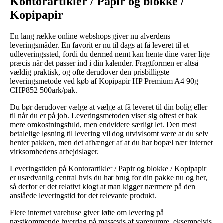
Kontorartikler / Papir og blokke /
Kopipapir
En lang række online webshops giver nu alverdens
leveringsmåder. En favorit er nu til dags at få leveret til et
udleveringssted, fordi du dermed nemt kan hente dine varer lige
præcis når det passer ind i din kalender. Fragtformen er altså
vældig praktisk, og ofte derudover den prisbilligste
leveringsmetode ved køb af Kopipapir HP Premium A4 90g
CHP852 500ark/pak.
Du bør derudover vælge at vælge at få leveret til din bolig eller
til når du er på job. Leveringsmetoden viser sig oftest et hak
mere omkostningsfuld, men endvidere særligt let. Den mest
betalelige løsning til levering vil dog utvivlsomt være at du selv
henter pakken, men det afhænger af at du har bopæl nær internet
virksomhedens arbejdslager.
Leveringstiden på Kontorartikler / Papir og blokke / Kopipapir
er usædvanlig central hvis du har brug for din pakke nu og her,
så derfor er det relativt klogt at man kigger nærmere på den
anslåede leveringstid for det relevante produkt.
Flere internet varehuse giver løfte om levering på
næstkommende hverdag på massevis af varenumre, eksempelvis