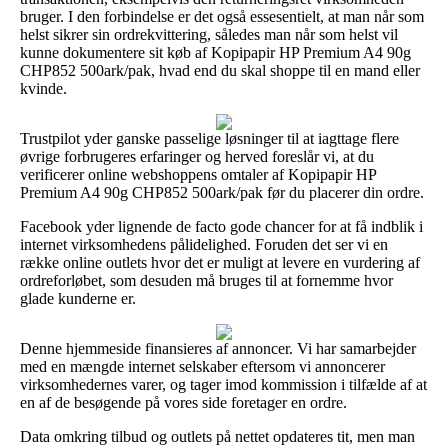
bruger. I den forbindelse er det også essesentielt, at man når som
helst sikrer sin ordrekvittering, således man når som helst vil
kunne dokumentere sit køb af Kopipapir HP Premium A4 90g
CHP852 500ark/pak, hvad end du skal shoppe til en mand eller
kvinde.
Trustpilot yder ganske passelige løsninger til at iagttage flere
øvrige forbrugeres erfaringer og herved foreslår vi, at du
verificerer online webshoppens omtaler af Kopipapir HP
Premium A4 90g CHP852 500ark/pak før du placerer din ordre.
Facebook yder lignende de facto gode chancer for at få indblik i
internet virksomhedens pålidelighed. Foruden det ser vi en
række online outlets hvor det er muligt at levere en vurdering af
ordreforløbet, som desuden må bruges til at fornemme hvor
glade kunderne er.
Denne hjemmeside finansieres af annoncer. Vi har samarbejder
med en mængde internet selskaber eftersom vi annoncerer
virksomhedernes varer, og tager imod kommission i tilfælde af at
en af de besøgende på vores side foretager en ordre.
Data omkring tilbud og outlets på nettet opdateres tit, men man