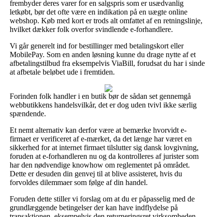
frembyder deres varer for en salgspris som er usædvanlig
letkøbt, bør det ofte være en indikation på en uægte online
webshop. Køb med kort er trods alt omfattet af en retningslinje,
hvilket dækker folk overfor svindlende e-forhandlere.
Vi går generelt ind for bestillinger med betalingskort eller
MobilePay. Som en anden løsning kunne du drage nytte af et
afbetalingstilbud fra eksempelvis ViaBill, forudsat du har i sinde
at afbetale beløbet ude i fremtiden.
Forinden folk handler i en butik bør de sådan set gennemgå
webbutikkens handelsvilkår, det er dog uden tvivl ikke særlig
spændende.
Et nemt alternativ kan derfor være at bemærke hvorvidt e-
firmaet er verificeret af e-mærket, da det længe har været en
sikkerhed for at internet firmaet tilslutter sig dansk lovgivning,
foruden at e-forhandleren nu og da kontrolleres af jurister som
har den nødvendige knowhow om reglementet på området.
Dette er desuden din genvej til at blive assisteret, hvis du
forvoldes dilemmaer som følge af din handel.
Foruden dette stiller vi forslag om at du er påpasselig med de
grundlæggende betingelser der kan have indflydelse på
transaktionen, eksempelvis den returneringsret virksomheden