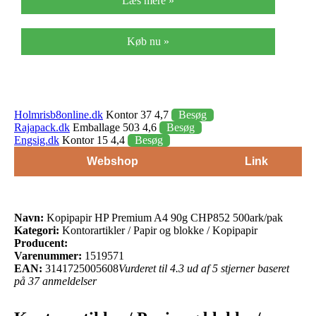
Læs mere »
Køb nu »
Holmrisb8online.dk
Kontor 37 4,7
Besøg
Rajapack.dk
Emballage 503 4,6
Besøg
Engsig.dk
Kontor 15 4,4
Besøg
Webshop
Link
Navn:
Kopipapir HP Premium A4 90g CHP852 500ark/pak
Kategori:
Kontorartikler / Papir og blokke / Kopipapir
Producent:
Varenummer:
1519571
EAN:
3141725005608
Vurderet til 4.3 ud af 5 stjerner baseret
på 37 anmeldelser