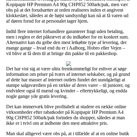
Kopipapir HP Premium A4 90g CHP852 500ark/pak, men vær
obs på at det forudsætter at orden realiseres inden et angivent
klokkeslæt, således at de højst sandsynligt kan nå at få varen ud
af døren forud for at personalet tager hjem.
Indtil flere internet forhandlere garanterer fragt uden betaling,
men i reglen er det påkrævet at du indkøber for en konkret sum.
Alternativt kan du gribe den mest letkøbte type af levering, der
mange gange – hvad end du er i Aalborg, Hobro eller Vejen –
vil blive at få dem til at bringe din pakke til en pakkeshop.
Det har vist sig at være ultra fremkommeligt for enhver at søge
information om priser på tværs af internet selskaber, og på grund
af dette har masser af internet outlets fundet det uundgåeligt at
stampe salgsværdien på en række af deres varer – til juniorer, og
endvidere også til mænd og kvinder – eftertrykkeligt, og endda
nogle gange yde gratis levering.
Det kan immervæk blive profitabelt at studere en række online
virksomheder efter rabatkoder på Kopipapir HP Premium A4
90g CHP852 500ark/pak forinden du shopper, således at man
ikke er i tvivl om at indhente den mest attraktive pris.
Man skal alligevel være obs på, at i tilfælde af at en online butik