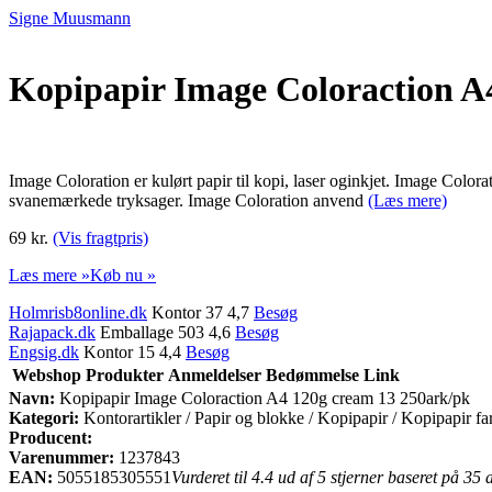
Signe Muusmann
Kopipapir Image Coloraction A
Image Coloration er kulørt papir til kopi, laser oginkjet. Image Colorat
svanemærkede tryksager. Image Coloration anvend
(Læs mere)
69 kr.
(Vis fragtpris)
Læs mere »
Køb nu »
Holmrisb8online.dk
Kontor 37 4,7
Besøg
Rajapack.dk
Emballage 503 4,6
Besøg
Engsig.dk
Kontor 15 4,4
Besøg
Webshop
Produkter
Anmeldelser
Bedømmelse
Link
Navn:
Kopipapir Image Coloraction A4 120g cream 13 250ark/pk
Kategori:
Kontorartikler / Papir og blokke / Kopipapir / Kopipapir fa
Producent:
Varenummer:
1237843
EAN:
5055185305551
Vurderet til 4.4 ud af 5 stjerner baseret på 35