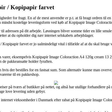
ir / Kopipapir farvet
igheder for fragt. En af de mest anvendte er p.t. at få bragt ordren til 
n mindst kostelige leveringsform ved køb af Kopipapir Image Coloract
ller til adressen på dit arbejde. Løsningen bliver somme tider en lille s
tter at du opholder dig nær internet selskabets arbejdslager.
opipapir farvet er jo ualmindeligt vital i tilfælde af at du skal bruge v
res varer, eksempelvis Kopipapir Image Coloraction A4 120g cream 13 250
en de pakkeansatte holder fyraften.
n hvis der bestilles for en fastsat sum. Som alternativ kunne man overv
e varerne til en pakkeshop.
iser på tværs af butikker på nettet, og altså har utallige forhandlere på n
nge love levering uden gebyr.
 få internet virksomheder i Danmark efter rabat på Kopipapir Image Co