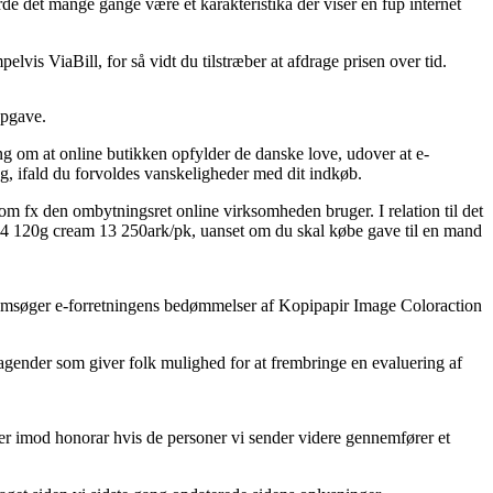
rde det mange gange være et karakteristika der viser en fup internet
lvis ViaBill, for så vidt du tilstræber at afdrage prisen over tid.
opgave.
g om at online butikken opfylder de danske love, udover at e-
g, ifald du forvoldes vanskeligheder med dit indkøb.
m fx den ombytningsret online virksomheden bruger. I relation til det
n A4 120g cream 13 250ark/pk, uanset om du skal købe gave til en mand
ennemsøger e-forretningens bedømmelser af Kopipapir Image Coloraction
agender som giver folk mulighed for at frembringe en evaluering af
ger imod honorar hvis de personer vi sender videre gennemfører et