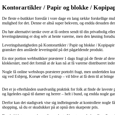
Kontorartikler / Papir og blokke / Kopipap
De fleste e-butikker foreslår i vore dage en lang række forskellige mul
mulighed for det. Denne er altså super bekvem, og endda desuden de
Du bør alternativt tænke over at få ordren sendt til din privatbolig e
leveringsløsning er dog selv at hente varerne, men den løsning forudsæ
Leveringshastigheden på Kontorartikler / Papir og blokke / Kopipapir / K
gransker den anslåede leveringstid på det pågældende produkt.
En stor portion webbutikker præsterer 1 dags fragt på de fleste af de
klokkeslæt, med det formål at de kan nå at få varerne distribueret ind
Nogle få online webshops præsterer portofri fragt, men undertiden ku
sig ved Esbjerg, Korsør eller Lystrup – vil blive at få dem til at bring
Det er jo efterhånden usædvanlig praktisk for folk at finde de laveste pr
og ligeledes også til damer og herrer – helt i bund, og endda nogle ga
Derfor kan det stadigvæk vise sig indbringende at kontrollere nogle
shopping, så du er skudsikker på at opnå den skarpeste pris.