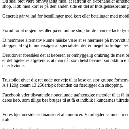
Du skal blot være omhyggelig med, at såfremt en e-forhandler afhænder 
shop. Køb med kort er på den anden side en del af Indsigelsesordning
Generelt går vi ind for bestillinger med kort eller betalinger med mobil
Forud for at nogen bestiller på en online shop burde man de facto tyd
Et nemmere alternativ kunne måske være at se nærmere på hvorvidt in
shoppen af og til undersøges af specialister der er meget fortrolige 
Derudover foreslåes det at køberen er omhyggelig omkring de mest bas
er det ligeledes afgørende, at man når som helst bevarer sin faktura
eller kvinde.
Trustpilot giver dig ret gode genveje til at læse en stor gruppe for
A4 120g cream 13 250ark/pk forinden du færdiggør din shopping.
Facebook yder tilsvarende nogenlunde uafhængige metoder til at få in
deres køb, som tillige bør bruges til at få et indblik i kundernes tilfred
Vores hjemmeside er finansieret af annoncer. Vi arbejder sammen med u
køb.