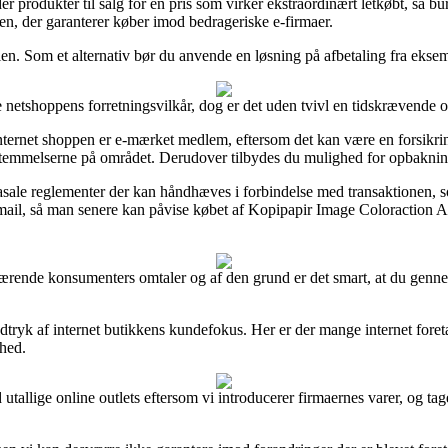
produkter til salg for en pris som virker ekstraordinært letkøbt, så bu
en, der garanterer køber imod bedrageriske e-firmaer.
en. Som et alternativ bør du anvende en løsning på afbetaling fra eksempe
e netshoppens forretningsvilkår, dog er det uden tvivl en tidskrævende 
ternet shoppen er e-mærket medlem, eftersom det kan være en forsikrin
bestemmelserne på området. Derudover tilbydes du mulighed for opbaknin
ale reglementer der kan håndhæves i forbindelse med transaktionen, so
 e-mail, så man senere kan påvise købet af Kopipapir Image Coloractio
henværende konsumenters omtaler og af den grund er det smart, at du g
dtryk af internet butikkens kundefokus. Her er der mange internet foret
shed.
tallige online outlets eftersom vi introducerer firmaernes varer, og ta