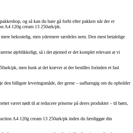
en pakkeshop, og så kan du bare gå forbi efter pakken når der er
ion A4 120g cream 13 250ark/pk.
mule mere bekostelig, men ydermere særdeles nem. Den mest betalelige
arerne øjeblikkeligt, så i det øjemed er det komplet relevant at vi
ark/pk, men husk at det kræver at der bestilles forinden et fast
eje den billigste leveringsmåde, der gerne – uafhængig om du opholder
ettet været nødt til at reducere priserne på deres produkter – til børn,
loraction A4 120g cream 13 250ark/pk inden du færdiggør din