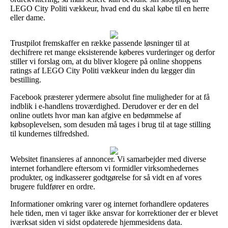
LEGO City Politi vækkeur, hvad end du skal købe til en herre
eller dame.
Trustpilot fremskaffer en række passende løsninger til at
dechifrere ret mange eksisterende køberes vurderinger og derfor
stiller vi forslag om, at du bliver klogere på online shoppens
ratings af LEGO City Politi vækkeur inden du lægger din
bestilling.
Facebook præsterer ydermere absolut fine muligheder for at få
indblik i e-handlens troværdighed. Derudover er der en del
online outlets hvor man kan afgive en bedømmelse af
købsoplevelsen, som desuden må tages i brug til at tage stilling
til kundernes tilfredshed.
Websitet finansieres af annoncer. Vi samarbejder med diverse
internet forhandlere eftersom vi formidler virksomhedernes
produkter, og indkasserer godtgørelse for så vidt en af vores
brugere fuldfører en ordre.
Informationer omkring varer og internet forhandlere opdateres
hele tiden, men vi tager ikke ansvar for korrektioner der er blevet
iværksat siden vi sidst opdaterede hjemmesidens data.