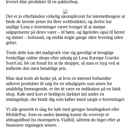
leveret dine produkter til en pakkeshop.
Det er jo efterhånden virkelig ukompliceret for internetbrugere at
finde de laveste priser fra flere webbutikker, og derfor har
utallige Lena e-forretninger været tvunget til at stampe
salgspriserne på deres varer – til børn, og ligeledes også til herrer
og damer – kolossalt, og endda nogle gange sikre levering uden
gebyr.
Trods dette kan det stadigvæk vise sig gavnligt at besigtige
forskellige online shops efter udsalg på Lena Kæmpe Gravko
Sort/Gul, 64 cm forud for at du shopper, så man er tryg ved at
indhente den mest betalelige pris.
Man skal trods alt huske på, at hvis en internet forhandler
udlover produkter til salg for en udsalgspris som anses for
umådelig fremragende, er det tit være en indikation på en falsk
shop. Køb med kort er heldigvis dækket ind under en
retningslinje, der bistår dig som køber imod uægte e-forretninger.
Vi slår generelt et slag for køb med gængse betalingskort eller
MobilePay. Som en anden løsning kunne du overveje et
afdragstilbud fra eksempelvis ViaBill, såfremt du higer efter at
finansiere regningen senere.