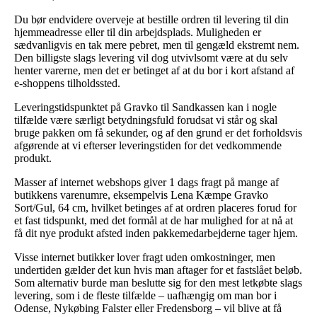
Du bør endvidere overveje at bestille ordren til levering til din
hjemmeadresse eller til din arbejdsplads. Muligheden er
sædvanligvis en tak mere pebret, men til gengæld ekstremt nem.
Den billigste slags levering vil dog utvivlsomt være at du selv
henter varerne, men det er betinget af at du bor i kort afstand af
e-shoppens tilholdssted.
Leveringstidspunktet på Gravko til Sandkassen kan i nogle
tilfælde være særligt betydningsfuld forudsat vi står og skal
bruge pakken om få sekunder, og af den grund er det forholdsvis
afgørende at vi efterser leveringstiden for det vedkommende
produkt.
Masser af internet webshops giver 1 dags fragt på mange af
butikkens varenumre, eksempelvis Lena Kæmpe Gravko
Sort/Gul, 64 cm, hvilket betinges af at ordren placeres forud for
et fast tidspunkt, med det formål at de har mulighed for at nå at
få dit nye produkt afsted inden pakkemedarbejderne tager hjem.
Visse internet butikker lover fragt uden omkostninger, men
undertiden gælder det kun hvis man aftager for et fastslået beløb.
Som alternativ burde man beslutte sig for den mest letkøbte slags
levering, som i de fleste tilfælde – uafhængig om man bor i
Odense, Nykøbing Falster eller Fredensborg – vil blive at få