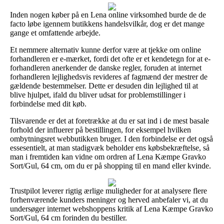
Inden nogen køber på en Lena online virksomhed burde de de
facto løbe igennem butikkens handelsvilkår, dog er det mange
gange et omfattende arbejde.
Et nemmere alternativ kunne derfor være at tjekke om online
forhandleren er e-mærket, fordi det ofte er et kendetegn for at e-
forhandleren anerkender de danske regler, foruden at internet
forhandleren lejlighedsvis revideres af fagmænd der mestrer de
gældende bestemmelser. Dette er desuden din lejlighed til at
blive hjulpet, ifald du bliver udsat for problemstillinger i
forbindelse med dit køb.
Tilsvarende er det at foretrække at du er sat ind i de mest basale
forhold der influerer på bestillingen, for eksempel hvilken
ombytningsret webbutikken bruger. I den forbindelse er det også
essesentielt, at man stadigvæk beholder ens købsbekræftelse, så
man i fremtiden kan vidne om ordren af Lena Kæmpe Gravko
Sort/Gul, 64 cm, om du er på shopping til en mand eller kvinde.
Trustpilot leverer rigtig ærlige muligheder for at analysere flere
forhenværende kunders meninger og herved anbefaler vi, at du
undersøger internet webshoppens kritik af Lena Kæmpe Gravko
Sort/Gul, 64 cm forinden du bestiller.