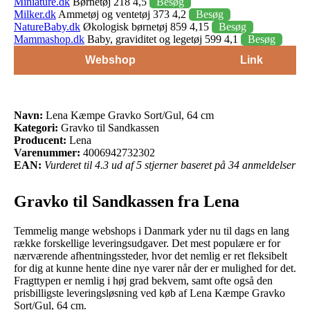
Miniature.dk
Børnetøj 218 4,5
Besøg
Milker.dk
Ammetøj og ventetøj 373 4,2
Besøg
NatureBaby.dk
Økologisk børnetøj 859 4,15
Besøg
Mammashop.dk
Baby, graviditet og legetøj 599 4,1
Besøg
Webshop
Link
Navn:
Lena Kæmpe Gravko Sort/Gul, 64 cm
Kategori:
Gravko til Sandkassen
Producent:
Lena
Varenummer:
4006942732302
EAN:
Vurderet til 4.3 ud af 5 stjerner baseret på 34 anmeldelser
Gravko til Sandkassen fra Lena
Temmelig mange webshops i Danmark yder nu til dags en lang
række forskellige leveringsudgaver. Det mest populære er for
nærværende afhentningssteder, hvor det nemlig er ret fleksibelt
for dig at kunne hente dine nye varer når der er mulighed for det.
Fragttypen er nemlig i høj grad bekvem, samt ofte også den
prisbilligste leveringsløsning ved køb af Lena Kæmpe Gravko
Sort/Gul, 64 cm.