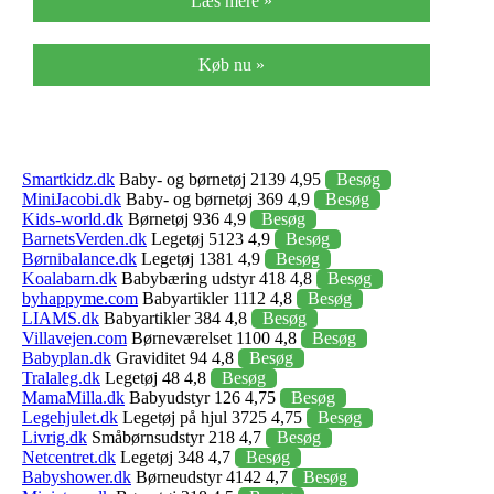
Læs mere »
Køb nu »
Smartkidz.dk
Baby- og børnetøj 2139 4,95
Besøg
MiniJacobi.dk
Baby- og børnetøj 369 4,9
Besøg
Kids-world.dk
Børnetøj 936 4,9
Besøg
BarnetsVerden.dk
Legetøj 5123 4,9
Besøg
Børnibalance.dk
Legetøj 1381 4,9
Besøg
Koalabarn.dk
Babybæring udstyr 418 4,8
Besøg
byhappyme.com
Babyartikler 1112 4,8
Besøg
LIAMS.dk
Babyartikler 384 4,8
Besøg
Villavejen.com
Børneværelset 1100 4,8
Besøg
Babyplan.dk
Graviditet 94 4,8
Besøg
Tralaleg.dk
Legetøj 48 4,8
Besøg
MamaMilla.dk
Babyudstyr 126 4,75
Besøg
Legehjulet.dk
Legetøj på hjul 3725 4,75
Besøg
Livrig.dk
Småbørnsudstyr 218 4,7
Besøg
Netcentret.dk
Legetøj 348 4,7
Besøg
Babyshower.dk
Børneudstyr 4142 4,7
Besøg