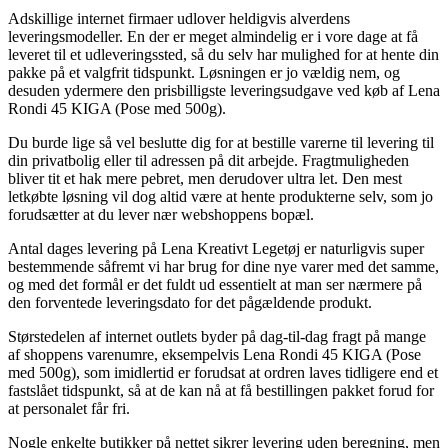
Adskillige internet firmaer udlover heldigvis alverdens
leveringsmodeller. En der er meget almindelig er i vore dage at få
leveret til et udleveringssted, så du selv har mulighed for at hente din
pakke på et valgfrit tidspunkt. Løsningen er jo vældig nem, og
desuden ydermere den prisbilligste leveringsudgave ved køb af Lena
Rondi 45 KIGA (Pose med 500g).
Du burde lige så vel beslutte dig for at bestille varerne til levering til
din privatbolig eller til adressen på dit arbejde. Fragtmuligheden
bliver tit et hak mere pebret, men derudover ultra let. Den mest
letkøbte løsning vil dog altid være at hente produkterne selv, som jo
forudsætter at du lever nær webshoppens bopæl.
Antal dages levering på Lena Kreativt Legetøj er naturligvis super
bestemmende såfremt vi har brug for dine nye varer med det samme,
og med det formål er det fuldt ud essentielt at man ser nærmere på
den forventede leveringsdato for det pågældende produkt.
Størstedelen af internet outlets byder på dag-til-dag fragt på mange
af shoppens varenumre, eksempelvis Lena Rondi 45 KIGA (Pose
med 500g), som imidlertid er forudsat at ordren laves tidligere end et
fastslået tidspunkt, så at de kan nå at få bestillingen pakket forud for
at personalet får fri.
Nogle enkelte butikker på nettet sikrer levering uden beregning, men