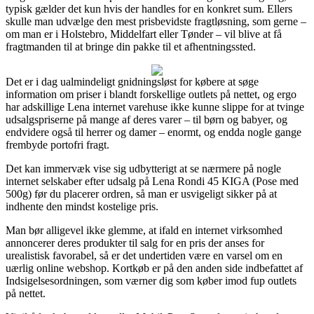
typisk gælder det kun hvis der handles for en konkret sum. Ellers
skulle man udvælge den mest prisbevidste fragtløsning, som gerne –
om man er i Holstebro, Middelfart eller Tønder – vil blive at få
fragtmanden til at bringe din pakke til et afhentningssted.
Det er i dag ualmindeligt gnidningsløst for købere at søge
information om priser i blandt forskellige outlets på nettet, og ergo
har adskillige Lena internet varehuse ikke kunne slippe for at tvinge
udsalgspriserne på mange af deres varer – til børn og babyer, og
endvidere også til herrer og damer – enormt, og endda nogle gange
frembyde portofri fragt.
Det kan immervæk vise sig udbytterigt at se nærmere på nogle
internet selskaber efter udsalg på Lena Rondi 45 KIGA (Pose med
500g) før du placerer ordren, så man er usvigeligt sikker på at
indhente den mindst kostelige pris.
Man bør alligevel ikke glemme, at ifald en internet virksomhed
annoncerer deres produkter til salg for en pris der anses for
urealistisk favorabel, så er det undertiden være en varsel om en
uærlig online webshop. Kortkøb er på den anden side indbefattet af
Indsigelsesordningen, som værner dig som køber imod fup outlets
på nettet.