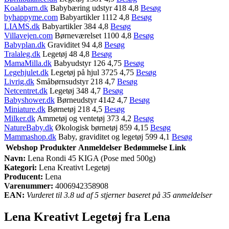
Koalabarn.dk
Babybæring udstyr 418 4,8
Besøg
byhappyme.com
Babyartikler 1112 4,8
Besøg
LIAMS.dk
Babyartikler 384 4,8
Besøg
Villavejen.com
Børneværelset 1100 4,8
Besøg
Babyplan.dk
Graviditet 94 4,8
Besøg
Tralaleg.dk
Legetøj 48 4,8
Besøg
MamaMilla.dk
Babyudstyr 126 4,75
Besøg
Legehjulet.dk
Legetøj på hjul 3725 4,75
Besøg
Livrig.dk
Småbørnsudstyr 218 4,7
Besøg
Netcentret.dk
Legetøj 348 4,7
Besøg
Babyshower.dk
Børneudstyr 4142 4,7
Besøg
Miniature.dk
Børnetøj 218 4,5
Besøg
Milker.dk
Ammetøj og ventetøj 373 4,2
Besøg
NatureBaby.dk
Økologisk børnetøj 859 4,15
Besøg
Mammashop.dk
Baby, graviditet og legetøj 599 4,1
Besøg
Webshop
Produkter
Anmeldelser
Bedømmelse
Link
Navn:
Lena Rondi 45 KIGA (Pose med 500g)
Kategori:
Lena Kreativt Legetøj
Producent:
Lena
Varenummer:
4006942358908
EAN:
Vurderet til 3.8 ud af 5 stjerner baseret på 35 anmeldelser
Lena Kreativt Legetøj fra Lena