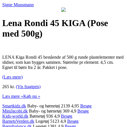
Signe Muusmann
Lena Rondi 45 KIGA (Pose
med 500g)
LENA Kiga Rondi 45 bestående af 500 g runde plastelementer med
slidser, som kan bygges sammen. Størrelse pr element: 4,5 cm.
Egnet til børn fra 2 år. Pakket i pose.
(Læs mere)
265 kr.
(Vis fragtpris)
Læs mere »
Køb nu »
Smartkidz.dk
Baby- og børnetøj 2139 4,95
Besøg
MiniJacobi.dk
Baby- og børnetøj 369 4,9
Besøg
Kids-world.dk
Børnetøj 936 4,9
Besøg
BarnetsVerden.dk
Legetøj 5123 4,9
Besøg
Børnibalance.dk
Legetøj 1381 4,9
Besøg