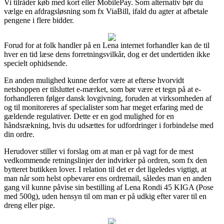
Vi tilråder køb med kort eller MobilePay. Som alternativ bør du
vælge en afdragsløsning som fx ViaBill, ifald du agter at afbetale
pengene i flere bidder.
Forud for at folk handler på en Lena internet forhandler kan de til
hver en tid læse dens forretningsvilkår, dog er det undertiden ikke
specielt ophidsende.
En anden mulighed kunne derfor være at efterse hvorvidt
netshoppen er tilsluttet e-mærket, som bør være et tegn på at e-
forhandleren følger dansk lovgivning, foruden at virksomheden af
og til monitoreres af specialister som har meget erfaring med de
gældende regulativer. Dette er en god mulighed for en
håndsrækning, hvis du udsættes for udfordringer i forbindelse med
din ordre.
Herudover stiller vi forslag om at man er på vagt for de mest
vedkommende retningslinjer der indvirker på ordren, som fx den
bytteret butikken lover. I relation til det er det ligeledes vigtigt, at
man når som helst opbevarer ens ordremail, således man en anden
gang vil kunne påvise sin bestilling af Lena Rondi 45 KIGA (Pose
med 500g), uden hensyn til om man er på udkig efter varer til en
dreng eller pige.