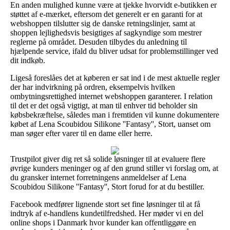
En anden mulighed kunne være at tjekke hvorvidt e-butikken er
støttet af e-mærket, eftersom det generelt er en garanti for at
webshoppen tilslutter sig de danske retningslinjer, samt at
shoppen lejlighedsvis besigtiges af sagkyndige som mestrer
reglerne på området. Desuden tilbydes du anledning til
hjælpende service, ifald du bliver udsat for problemstillinger ved
dit indkøb.
Ligeså foreslåes det at køberen er sat ind i de mest aktuelle regler
der har indvirkning på ordren, eksempelvis hvilken
ombytningsrettighed internet webshoppen garanterer. I relation
til det er det også vigtigt, at man til enhver tid beholder sin
købsbekræftelse, således man i fremtiden vil kunne dokumentere
købet af Lena Scoubidou Silikone ''Fantasy'', Stort, uanset om
man søger efter varer til en dame eller herre.
Trustpilot giver dig ret så solide løsninger til at evaluere flere
øvrige kunders meninger og af den grund stiller vi forslag om, at
du gransker internet forretningens anmeldelser af Lena
Scoubidou Silikone ''Fantasy'', Stort forud for at du bestiller.
Facebook medfører lignende stort set fine løsninger til at få
indtryk af e-handlens kundetilfredshed. Her møder vi en del
online shops i Danmark hvor kunder kan offentliggøre en