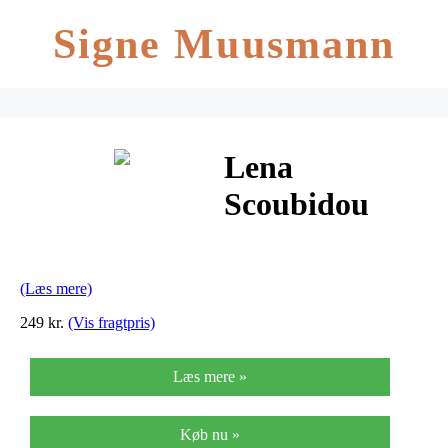
Signe Muusmann
Lena
Scoubidou
Silikone
''Fantasy'',
(Læs mere)
Stort
249 kr.
(Vis fragtpris)
Læs mere »
Køb nu »