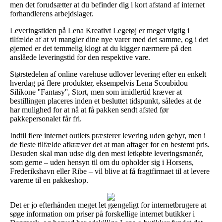
men det forudsætter at du befinder dig i kort afstand af internet
forhandlerens arbejdslager.
Leveringstiden på Lena Kreativt Legetøj er meget vigtig i
tilfælde af at vi mangler dine nye varer med det samme, og i det
øjemed er det temmelig klogt at du kigger nærmere på den
anslåede leveringstid for den respektive vare.
Størstedelen af online varehuse udlover levering efter en enkelt
hverdag på flere produkter, eksempelvis Lena Scoubidou
Silikone ''Fantasy'', Stort, men som imidlertid kræver at
bestillingen placeres inden et besluttet tidspunkt, således at de
har mulighed for at nå at få pakken sendt afsted før
pakkepersonalet får fri.
Indtil flere internet outlets præsterer levering uden gebyr, men i
de fleste tilfælde afkræver det at man aftager for en bestemt pris.
Desuden skal man udse dig den mest letkøbte leveringsmanér,
som gerne – uden hensyn til om du opholder sig i Horsens,
Frederikshavn eller Ribe – vil blive at få fragtfirmaet til at levere
varerne til en pakkeshop.
Det er jo efterhånden meget let gængeligt for internetbrugere at
søge information om priser på forskellige internet butikker i