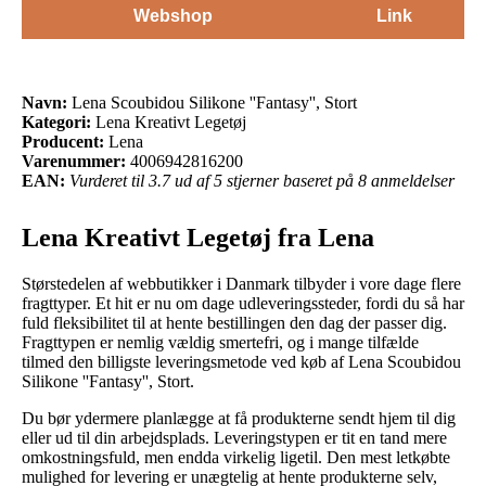
Webshop
Link
Navn:
Lena Scoubidou Silikone ''Fantasy'', Stort
Kategori:
Lena Kreativt Legetøj
Producent:
Lena
Varenummer:
4006942816200
EAN:
Vurderet til 3.7 ud af 5 stjerner baseret på 8 anmeldelser
Lena Kreativt Legetøj fra Lena
Størstedelen af webbutikker i Danmark tilbyder i vore dage flere
fragttyper. Et hit er nu om dage udleveringssteder, fordi du så har
fuld fleksibilitet til at hente bestillingen den dag der passer dig.
Fragttypen er nemlig vældig smertefri, og i mange tilfælde
tilmed den billigste leveringsmetode ved køb af Lena Scoubidou
Silikone ''Fantasy'', Stort.
Du bør ydermere planlægge at få produkterne sendt hjem til dig
eller ud til din arbejdsplads. Leveringstypen er tit en tand mere
omkostningsfuld, men endda virkelig ligetil. Den mest letkøbte
mulighed for levering er unægtelig at hente produkterne selv,