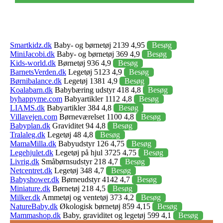
Smartkidz.dk
Baby- og børnetøj 2139 4,95
Besøg
MiniJacobi.dk
Baby- og børnetøj 369 4,9
Besøg
Kids-world.dk
Børnetøj 936 4,9
Besøg
BarnetsVerden.dk
Legetøj 5123 4,9
Besøg
Børnibalance.dk
Legetøj 1381 4,9
Besøg
Koalabarn.dk
Babybæring udstyr 418 4,8
Besøg
byhappyme.com
Babyartikler 1112 4,8
Besøg
LIAMS.dk
Babyartikler 384 4,8
Besøg
Villavejen.com
Børneværelset 1100 4,8
Besøg
Babyplan.dk
Graviditet 94 4,8
Besøg
Tralaleg.dk
Legetøj 48 4,8
Besøg
MamaMilla.dk
Babyudstyr 126 4,75
Besøg
Legehjulet.dk
Legetøj på hjul 3725 4,75
Besøg
Livrig.dk
Småbørnsudstyr 218 4,7
Besøg
Netcentret.dk
Legetøj 348 4,7
Besøg
Babyshower.dk
Børneudstyr 4142 4,7
Besøg
Miniature.dk
Børnetøj 218 4,5
Besøg
Milker.dk
Ammetøj og ventetøj 373 4,2
Besøg
NatureBaby.dk
Økologisk børnetøj 859 4,15
Besøg
Mammashop.dk
Baby, graviditet og legetøj 599 4,1
Besøg