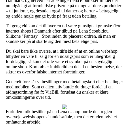
Danmark, og herved har adskillige Lena e-butikker fundet det
uundgåeligt at formindske priserne på mange af deres produkter
– til juniorer, og desuden også til damer og herrer – betragteligt,
og endda nogle gange byde på fragt uden betaling.
Til gengæld kan det til hver en tid være gunstigt at granske flere
internet shops i Danmark efter tilbud på Lena Scoubidou
Silikone ''Fantasy'', Stort inden du placerer ordren, så man er
skudsikker på at skaffe sig den mest betalelige pris.
Du skal bare ikke overse, at i tilfælde af at en online webshop
tilbyder en vare til salg for en udsalgspris som er ubegribelig
fordelagtig, så kan det ofte være et symbol på en snydagtig
online shop. Kortkøb er imidlertid en del af en bestemmelse, der
sikrer os overfor falske internet forretninger.
Generelt foreslår vi bestillinger med betalingskort eller betalinger
med mobilen. Som et alternativ burde du drage fordel af en
afdragsordning fra fx ViaBill, forudsat du ønsker at klare
omkostningerne over tid.
Forinden folk bestiller på en Lena e-shop burde de i reglen
overveje webshoppens handelsaftale, men det er uden tvivl et
omfattende arbejde.