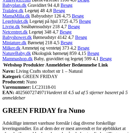
Babyplan.dk
Graviditet 94 4,8
Besøg
Tralaleg.dk
Legetøj 48 4,8
Besøg
MamaMilla.dk
Babyudstyr 126 4,75
Besøg
Legehjulet.dk
Legetøj på hjul 3725 4,75
Besøg
Livrig.dk
Småbørnsudstyr 218 4,7
Besøg
Netcentret.dk
Legetøj 348 4,7
Besøg
Babyshower.dk
Børneudstyr 4142 4,7
Besøg
Miniature.dk
Børnetøj 218 4,5
Besøg
Milker.dk
Ammetøj og ventetøj 373 4,2
Besøg
NatureBaby.dk
Økologisk børnetøj 859 4,15
Besøg
Mammashop.dk
Baby, graviditet og legetøj 599 4,1
Besøg
Webshop
Produkter
Anmeldelser
Bedømmelse
Link
Navn:
Living Crafts stofnet str 1 – Natural
Kategori:
GREEN FRIDAY
Producent:
Nuno
Varenummer:
LC23118-01
EAN:
4025607274971
Vurderet til 4.5 ud af 5 stjerner baseret på 5
anmeldelser
GREEN FRIDAY fra Nuno
Adskillige internet varehuse foreslår i dag diverse forskellige
leveringsmidler. En af dem der er mest anvendt er for øjeblikket at