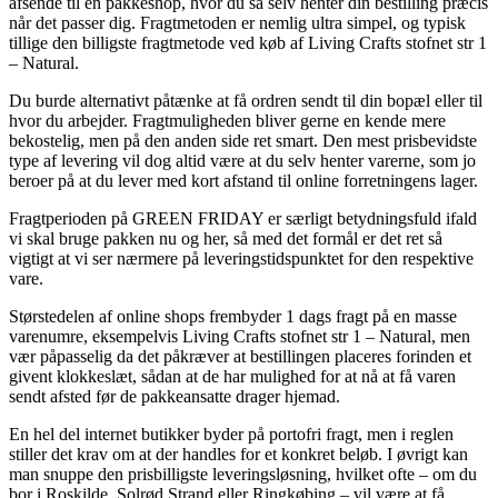
afsende til en pakkeshop, hvor du så selv henter din bestilling præcis
når det passer dig. Fragtmetoden er nemlig ultra simpel, og typisk
tillige den billigste fragtmetode ved køb af Living Crafts stofnet str 1
– Natural.
Du burde alternativt påtænke at få ordren sendt til din bopæl eller til
hvor du arbejder. Fragtmuligheden bliver gerne en kende mere
bekostelig, men på den anden side ret smart. Den mest prisbevidste
type af levering vil dog altid være at du selv henter varerne, som jo
beroer på at du lever med kort afstand til online forretningens lager.
Fragtperioden på GREEN FRIDAY er særligt betydningsfuld ifald
vi skal bruge pakken nu og her, så med det formål er det ret så
vigtigt at vi ser nærmere på leveringstidspunktet for den respektive
vare.
Størstedelen af online shops frembyder 1 dags fragt på en masse
varenumre, eksempelvis Living Crafts stofnet str 1 – Natural, men
vær påpasselig da det påkræver at bestillingen placeres forinden et
givent klokkeslæt, sådan at de har mulighed for at nå at få varen
sendt afsted før de pakkeansatte drager hjemad.
En hel del internet butikker byder på portofri fragt, men i reglen
stiller det krav om at der handles for et konkret beløb. I øvrigt kan
man snuppe den prisbilligste leveringsløsning, hvilket ofte – om du
bor i Roskilde, Solrød Strand eller Ringkøbing – vil være at få