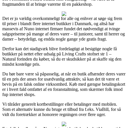
fragtmanden til at bringe varerne til en pakkeshop.
Det er jo vældig overkommeligt for alle og enhver at søge sig frem
til priser i blandt flere internet butikker i Danmark, og altså har
massevis af Nuno internet firmaer fundet det nødvendigt at tvinge
salgspriserne på mange af deres varer – til juniorer, samt til herrer og
damer – betydeligt, og endda nogle gange yde gratis fragt.
Derfor kan det stadigvæk blive fordelagtigt at besigtige nogle få
butikker på nettet efter udsalg på Living Crafts stofnet str 1 –
Natural forinden du køber, så du er skudsikker på at skaffe sig den
mindst kostelige pris.
Du bør bare være så påpasselig, at når en butik afhænder deres varer
til en pris der anses for usædvanlig attraktiv, så kan det tit være et
bevis på en falsk online virksomhed. Køb med gængse betalingskort
er i hvert fald omfattet af en foranstaltning, som skærmer folk imod
fup internet shops.
Vi tilråder generelt kortbestillinger eller betalinger med mobilen.
Som et alternativ kunne du bruge et tilbud fra f.eks. ViaBill, for så
vidt du foretrækker at honorere regningen over flere uger.