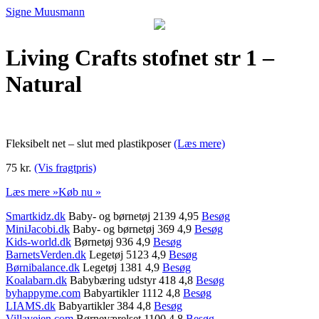
Signe Muusmann
Living Crafts stofnet str 1 –
Natural
Fleksibelt net – slut med plastikposer
(Læs mere)
75 kr.
(Vis fragtpris)
Læs mere »
Køb nu »
Smartkidz.dk
Baby- og børnetøj 2139 4,95
Besøg
MiniJacobi.dk
Baby- og børnetøj 369 4,9
Besøg
Kids-world.dk
Børnetøj 936 4,9
Besøg
BarnetsVerden.dk
Legetøj 5123 4,9
Besøg
Børnibalance.dk
Legetøj 1381 4,9
Besøg
Koalabarn.dk
Babybæring udstyr 418 4,8
Besøg
byhappyme.com
Babyartikler 1112 4,8
Besøg
LIAMS.dk
Babyartikler 384 4,8
Besøg
Villavejen.com
Børneværelset 1100 4,8
Besøg