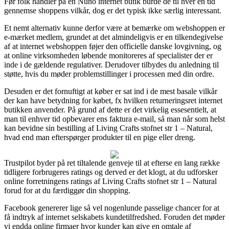
Før folk handler på en Nuno internet butik burde de til hver en tid
gennemse shoppens vilkår, dog er det typisk ikke særlig interessant.
Et nemt alternativ kunne derfor være at bemærke om webshoppen er
e-mærket medlem, grundet at det almindeligvis er en tilkendegivelse
af at internet webshoppen føjer den officielle danske lovgivning, og
at online virksomheden løbende monitoreres af specialister der er
inde i de gældende regulativer. Derudover tilbydes du anledning til
støtte, hvis du møder problemstillinger i processen med din ordre.
Desuden er det fornuftigt at køber er sat ind i de mest basale vilkår
der kan have betydning for købet, fx hvilken returneringsret internet
butikken anvender. På grund af dette er det virkelig essesentielt, at
man til enhver tid opbevarer ens faktura e-mail, så man når som helst
kan bevidne sin bestilling af Living Crafts stofnet str 1 – Natural,
hvad end man efterspørger produkter til en pige eller dreng.
Trustpilot byder på ret tiltalende genveje til at efterse en lang række
tidligere forbrugeres ratings og derved er det klogt, at du udforsker
online forretningens ratings af Living Crafts stofnet str 1 – Natural
forud for at du færdiggør din shopping.
Facebook genererer lige så vel nogenlunde passelige chancer for at
få indtryk af internet selskabets kundetilfredshed. Foruden det møder
vi endda online firmaer hvor kunder kan give en omtale af