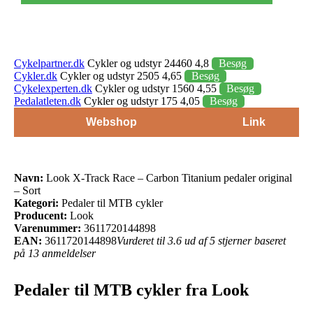
Cykelpartner.dk
Cykler og udstyr 24460 4,8
Besøg
Cykler.dk
Cykler og udstyr 2505 4,65
Besøg
Cykelexperten.dk
Cykler og udstyr 1560 4,55
Besøg
Pedalatleten.dk
Cykler og udstyr 175 4,05
Besøg
Webshop
Link
Navn:
Look X-Track Race – Carbon Titanium pedaler original
– Sort
Kategori:
Pedaler til MTB cykler
Producent:
Look
Varenummer:
3611720144898
EAN:
3611720144898
Vurderet til 3.6 ud af 5 stjerner baseret
på 13 anmeldelser
Pedaler til MTB cykler fra Look