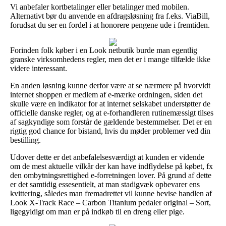
Vi anbefaler kortbetalinger eller betalinger med mobilen.
Alternativt bør du anvende en afdragsløsning fra f.eks. ViaBill,
forudsat du ser en fordel i at honorere pengene ude i fremtiden.
Forinden folk køber i en Look netbutik burde man egentlig
granske virksomhedens regler, men det er i mange tilfælde ikke
videre interessant.
En anden løsning kunne derfor være at se nærmere på hvorvidt
internet shoppen er medlem af e-mærke ordningen, siden det
skulle være en indikator for at internet selskabet understøtter de
officielle danske regler, og at e-forhandleren rutinemæssigt tilses
af sagkyndige som forstår de gældende bestemmelser. Det er en
rigtig god chance for bistand, hvis du møder problemer ved din
bestilling.
Udover dette er det anbefalelsesværdigt at kunden er vidende
om de mest aktuelle vilkår der kan have indflydelse på købet, fx
den ombytningsrettighed e-forretningen lover. På grund af dette
er det samtidig essesentielt, at man stadigvæk opbevarer ens
kvittering, således man fremadrettet vil kunne bevise handlen af
Look X-Track Race – Carbon Titanium pedaler original – Sort,
ligegyldigt om man er på indkøb til en dreng eller pige.