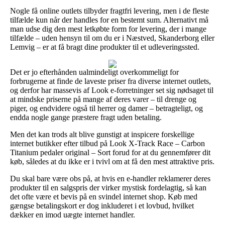
Nogle få online outlets tilbyder fragtfri levering, men i de fleste
tilfælde kun når der handles for en bestemt sum. Alternativt må
man udse dig den mest letkøbte form for levering, der i mange
tilfælde – uden hensyn til om du er i Næstved, Skanderborg eller
Lemvig – er at få bragt dine produkter til et udleveringssted.
Det er jo efterhånden ualmindeligt overkommeligt for
forbrugerne at finde de laveste priser fra diverse internet outlets,
og derfor har massevis af Look e-forretninger set sig nødsaget til
at mindske priserne på mange af deres varer – til drenge og
piger, og endvidere også til herrer og damer – betragteligt, og
endda nogle gange præstere fragt uden betaling.
Men det kan trods alt blive gunstigt at inspicere forskellige
internet butikker efter tilbud på Look X-Track Race – Carbon
Titanium pedaler original – Sort forud for at du gennemfører dit
køb, således at du ikke er i tvivl om at få den mest attraktive pris.
Du skal bare være obs på, at hvis en e-handler reklamerer deres
produkter til en salgspris der virker mystisk fordelagtig, så kan
det ofte være et bevis på en svindel internet shop. Køb med
gængse betalingskort er dog inkluderet i et lovbud, hvilket
dækker en imod uægte internet handler.