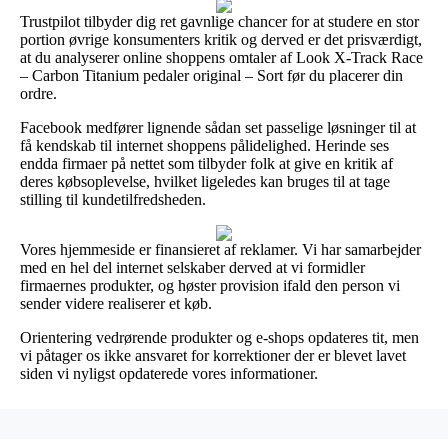
Trustpilot tilbyder dig ret gavnlige chancer for at studere en stor
portion øvrige konsumenters kritik og derved er det prisværdigt,
at du analyserer online shoppens omtaler af Look X-Track Race
– Carbon Titanium pedaler original – Sort før du placerer din
ordre.
Facebook medfører lignende sådan set passelige løsninger til at
få kendskab til internet shoppens pålidelighed. Herinde ses
endda firmaer på nettet som tilbyder folk at give en kritik af
deres købsoplevelse, hvilket ligeledes kan bruges til at tage
stilling til kundetilfredsheden.
Vores hjemmeside er finansieret af reklamer. Vi har samarbejder
med en hel del internet selskaber derved at vi formidler
firmaernes produkter, og høster provision ifald den person vi
sender videre realiserer et køb.
Orientering vedrørende produkter og e-shops opdateres tit, men
vi påtager os ikke ansvaret for korrektioner der er blevet lavet
siden vi nyligst opdaterede vores informationer.