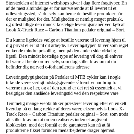
Størstedelen af internet webshops giver i dag flere fragttyper. En
af de mest almindelige er for nærværende at få leveret til et
udleveringssted, så du selv kan hente de bestilte produkter når
der er mulighed for det. Muligheden er nemlig meget praktisk,
og oftest tillige den mindst kostelige leveringsmanér ved køb af
Look X-Track Race – Carbon Titanium pedaler original – Sort.
Du kunne ligeledes vælge at bestille varerne til levering hjem til
dig privat eller ud til dit arbejde. Leveringstypen bliver som regel
en kende mindre prisbillig, men på den anden side virkelig
ligetil. Den mindst kostelige type af levering vil dog til enhver
tid være at hente ordren selv, som dog stiller krav om at du
befinder dig nærved e-forhandlerens adresse.
Leveringsdygtigheden på Pedaler til MTB cykler kan i nogle
tilfælde være særligt udslagsgivende såfremt vi har brug for
varerne nu og her, og af den grund er det ret så essentielt at vi
besigtiger den anslåede leveringstid ved den respektive vare.
Temmelig mange webbutikker præsterer levering efter en enkelt
hverdag på en lang række af deres varer, eksempelvis Look X-
Track Race – Carbon Titanium pedaler original – Sort, som trods
alt stiller krav om at orden realiseres inden et angivent
klokkeslæt, med det formål at de garanteret kan nå at få
produkterne fikset forinden medarbejderne drager hjemad.