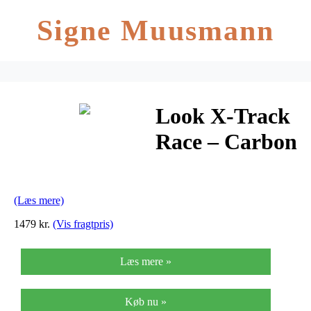
Signe Muusmann
Look X-Track
Race – Carbon
Titanium
pedaler
(Læs mere)
original – Sort
1479 kr.
(Vis fragtpris)
Læs mere »
Køb nu »