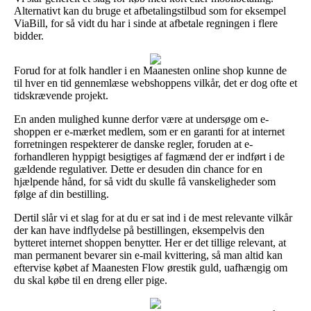
Alternativt kan du bruge et afbetalingstilbud som for eksempel
ViaBill, for så vidt du har i sinde at afbetale regningen i flere
bidder.
Forud for at folk handler i en Maanesten online shop kunne de
til hver en tid gennemlæse webshoppens vilkår, det er dog ofte et
tidskrævende projekt.
En anden mulighed kunne derfor være at undersøge om e-
shoppen er e-mærket medlem, som er en garanti for at internet
forretningen respekterer de danske regler, foruden at e-
forhandleren hyppigt besigtiges af fagmænd der er indført i de
gældende regulativer. Dette er desuden din chance for en
hjælpende hånd, for så vidt du skulle få vanskeligheder som
følge af din bestilling.
Dertil slår vi et slag for at du er sat ind i de mest relevante vilkår
der kan have indflydelse på bestillingen, eksempelvis den
bytteret internet shoppen benytter. Her er det tillige relevant, at
man permanent bevarer sin e-mail kvittering, så man altid kan
eftervise købet af Maanesten Flow ørestik guld, uafhængig om
du skal købe til en dreng eller pige.