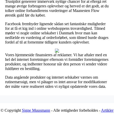
Trustpilot genererer immervæk nyttige chancer for at eftergå ret
mange øvrige forbrugeres oplevelser og herved er det godt, at du
tolker online forhandlerens vurderinger af Maanesten Flow
ørestik guld før du køber.
Facebook frembyder lignende sådan set fantastiske muligheder
for at få et kig ind i online webshoppens troværdighed. Tilmed
møder vi nogle online selskaber i Danmark hvor man kan
nedfælde en vurdering af ordreforløbet, som tilmed burde drages
fordel af til at fornemme tidligere kunders oplevelser.
Vores hjemmeside finansieres af reklamer. Vi har aftaler med en
hel del internet forretninger eftersom vi formidler forretningernes
produkter, og indhenter honorar når den person vi sender videre
fuldfører en bestilling.
Data angående produkter og internet selskaber værnes om
rutinemæssigt, men vi påtager os intet ansvar for modifikationer
der måtte være realiseret siden vi nyligst opdaterede vores data.
© Copyright
Signe Muusmann
- Alle rettigheder forbeholdes -
Artikler