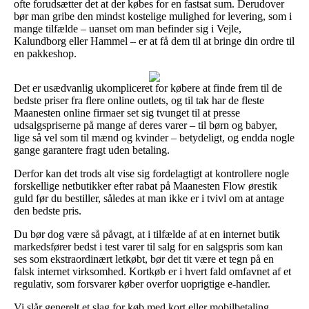
ofte forudsætter det at der købes for en fastsat sum. Derudover
bør man gribe den mindst kostelige mulighed for levering, som i
mange tilfælde – uanset om man befinder sig i Vejle,
Kalundborg eller Hammel – er at få dem til at bringe din ordre til
en pakkeshop.
Det er usædvanlig ukompliceret for købere at finde frem til de
bedste priser fra flere online outlets, og til tak har de fleste
Maanesten online firmaer set sig tvunget til at presse
udsalgspriserne på mange af deres varer – til børn og babyer,
lige så vel som til mænd og kvinder – betydeligt, og endda nogle
gange garantere fragt uden betaling.
Derfor kan det trods alt vise sig fordelagtigt at kontrollere nogle
forskellige netbutikker efter rabat på Maanesten Flow ørestik
guld før du bestiller, således at man ikke er i tvivl om at antage
den bedste pris.
Du bør dog være så påvagt, at i tilfælde af at en internet butik
markedsfører bedst i test varer til salg for en salgspris som kan
ses som ekstraordinært letkøbt, bør det tit være et tegn på en
falsk internet virksomhed. Kortkøb er i hvert fald omfavnet af et
regulativ, som forsvarer køber overfor uoprigtige e-handler.
Vi slår generelt et slag for køb med kort eller mobilbetaling.