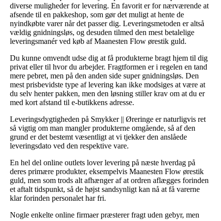
diverse muligheder for levering. En favorit er for nærværende at
afsende til en pakkeshop, som gør det muligt at hente de
nyindkøbte varer når det passer dig. Leveringsmetoden er altså
vældig gnidningsløs, og desuden tilmed den mest betalelige
leveringsmanér ved køb af Maanesten Flow ørestik guld.
Du kunne omvendt udse dig at få produkterne bragt hjem til dig
privat eller til hvor du arbejder. Fragtformen er i regelen en tand
mere pebret, men på den anden side super gnidningsløs. Den
mest prisbevidste type af levering kan ikke modsiges at være at
du selv henter pakken, men den løsning stiller krav om at du er
med kort afstand til e-butikkens adresse.
Leveringsdygtigheden på Smykker || Øreringe er naturligvis ret
så vigtig om man mangler produkterne omgående, så af den
grund er det bestemt væsentligt at vi tjekker den anslåede
leveringsdato ved den respektive vare.
En hel del online outlets lover levering på næste hverdag på
deres primære produkter, eksempelvis Maanesten Flow ørestik
guld, men som trods alt afhænger af at ordren aflægges forinden
et aftalt tidspunkt, så de højst sandsynligt kan nå at få varerne
klar forinden personalet har fri.
Nogle enkelte online firmaer præsterer fragt uden gebyr, men