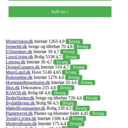
Køb nu »
Mostersskur.dk
Interiør 1263 4,9
Besøg
Sengetid.dk
Senge og tilbehør 70 4,8
Besøg
ESfurniture.dk
Interiør 39 4,7
Besøg
LuxoLiving.dk
Bolig 5338 4,7
Besøg
Lepong.dk
Interiør 36 4,7
Besøg
DesignGaragen.dk
Interiør 519 4,7
Besøg
MoreLand.dk
Have 5148 4,65
Besøg
Boboonline.dk
Interiør 1276 4,6
Besøg
Hoejgaardbrugskunst.dk
Interiør 20 4,6
Besøg
Illux.dk
Dekoration 235 4,6
Besøg
RAW58.dk
Bolig 68 4,6
Besøg
BedreNætter.dk
Senge og tilbehør 726 4,6
Besøg
Bydahlliving.dk
Bolig 98 4,5
Besøg
MøbelKompagniet.dk
Bolig 239 4,5
Besøg
Plantetorvet.dk
Planter og blomster 6440 4,45
Besøg
TrendyLiving.dk
Interiør 1306 4,4
Besøg
ModernRoom.dk
Interiør 175 4,4
Besøg