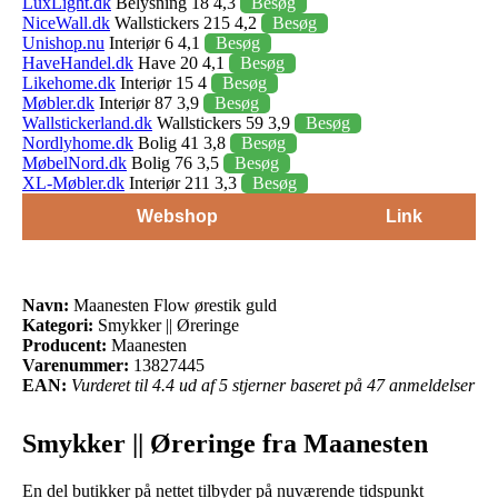
LuxLight.dk
Belysning 18 4,3
Besøg
NiceWall.dk
Wallstickers 215 4,2
Besøg
Unishop.nu
Interiør 6 4,1
Besøg
HaveHandel.dk
Have 20 4,1
Besøg
Likehome.dk
Interiør 15 4
Besøg
Møbler.dk
Interiør 87 3,9
Besøg
Wallstickerland.dk
Wallstickers 59 3,9
Besøg
Nordlyhome.dk
Bolig 41 3,8
Besøg
MøbelNord.dk
Bolig 76 3,5
Besøg
XL-Møbler.dk
Interiør 211 3,3
Besøg
Webshop
Link
Navn:
Maanesten Flow ørestik guld
Kategori:
Smykker || Øreringe
Producent:
Maanesten
Varenummer:
13827445
EAN:
Vurderet til 4.4 ud af 5 stjerner baseret på 47 anmeldelser
Smykker || Øreringe fra Maanesten
En del butikker på nettet tilbyder på nuværende tidspunkt