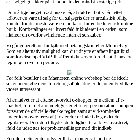
er usvigeligt sikker på at indhente den mindst kostelige pris.
Du må lige meget hvad huske på, at ifald en butik på nettet
udlover en vare til salg for en salgspris der er urealistisk billig,
kan det for det meste være en indikator for en bedragerisk online
butik. Kortbetalinger er i hvert fald inkluderet i en orden, som
hjælper en overfor svindlende internet selskaber.
Vi går generelt ind for køb med betalingskort eller MobilePay.
Som en alternativ mulighed kan du udnytte et afbetalingstilbud
som for eksempel ViaBill, såfremt du ser en fordel i at finansiere
regningen over en periode.
Før folk bestiller i en Maanesten online webshop bør de ideelt
set gennemløbe dens forretningsaftale, dog er det uden tvivl ikke
videre interessant.
Alternativet er at efterse hvorvidt e-shoppen er medlem af e-
mærket, fordi det almindeligvis er et fingerpeg om at netshoppen
forsvarer de officielle danske regler, samt at virksomheden
undertiden overværes af jurister der er inde i de gældende
regulativer. Desuden tilbydes du lejlighed til at blive assisteret,
ifald du udsættes for problemstillinger med dit indkøb.
Foruden dette er det prisværdigt at man er sat ind i de