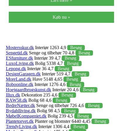
Læs mere »
Køb nu »
Mostersskur.dk
Interiør 1263 4,9
Besøg
Sengetid.dk
Senge og tilbehør 70 4,8
Besøg
ESfurniture.dk
Interiør 39 4,7
Besøg
LuxoLiving.dk
Bolig 5338 4,7
Besøg
Lepong.dk
Interiør 36 4,7
Besøg
DesignGaragen.dk
Interiør 519 4,7
Besøg
MoreLand.dk
Have 5148 4,65
Besøg
Boboonline.dk
Interiør 1276 4,6
Besøg
Hoejgaardbrugskunst.dk
Interiør 20 4,6
Besøg
Illux.dk
Dekoration 235 4,6
Besøg
RAW58.dk
Bolig 68 4,6
Besøg
BedreNætter.dk
Senge og tilbehør 726 4,6
Besøg
Bydahlliving.dk
Bolig 98 4,5
Besøg
MøbelKompagniet.dk
Bolig 239 4,5
Besøg
Plantetorvet.dk
Planter og blomster 6440 4,45
Besøg
TrendyLiving.dk
Interiør 1306 4,4
Besøg