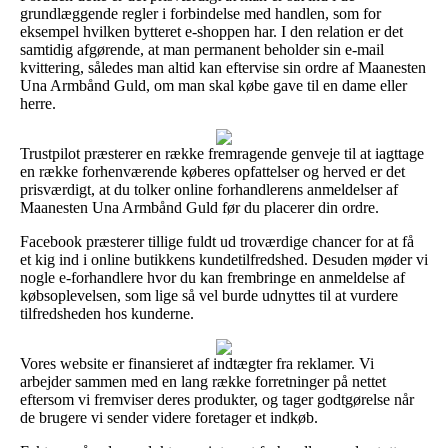
grundlæggende regler i forbindelse med handlen, som for
eksempel hvilken bytteret e-shoppen har. I den relation er det
samtidig afgørende, at man permanent beholder sin e-mail
kvittering, således man altid kan eftervise sin ordre af Maanesten
Una Armbånd Guld, om man skal købe gave til en dame eller
herre.
Trustpilot præsterer en række fremragende genveje til at iagttage
en række forhenværende køberes opfattelser og herved er det
prisværdigt, at du tolker online forhandlerens anmeldelser af
Maanesten Una Armbånd Guld før du placerer din ordre.
Facebook præsterer tillige fuldt ud troværdige chancer for at få
et kig ind i online butikkens kundetilfredshed. Desuden møder vi
nogle e-forhandlere hvor du kan frembringe en anmeldelse af
købsoplevelsen, som lige så vel burde udnyttes til at vurdere
tilfredsheden hos kunderne.
Vores website er finansieret af indtægter fra reklamer. Vi
arbejder sammen med en lang række forretninger på nettet
eftersom vi fremviser deres produkter, og tager godtgørelse når
de brugere vi sender videre foretager et indkøb.