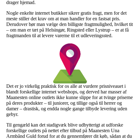
drager hjemad.
Nogle enkelte internet butikker sikrer gratis fragt, men for det
meste stiller det krav om at man handler for en fastsat pris.
Derudover bør man vælge den billigste fragtmulighed, hvilket tit
– om man er tæt på Helsingør, Ringsted eller Lystrup – er at få
fragtmanden til at levere varerne til et udleveringssted.
Det er jo virkelig praktisk for os alle at vurdere prisniveauet i
blandt forskellige internet webshops, og derved har masser af
Maanesten online outlets ikke kunne slippe for at tvinge priserne
på deres produkter – til juniorer, og tillige også til herrer og
damer – drastisk, og endda nogle gange tilbyde levering uden
gebyr.
Til gengæld kan det stadigvæk blive udbytterigt at udforske
forskellige outlets på nettet efter tilbud på Maanesten Una
Armbånd Guld forud for at du gennemfører dit køb, sådan at du