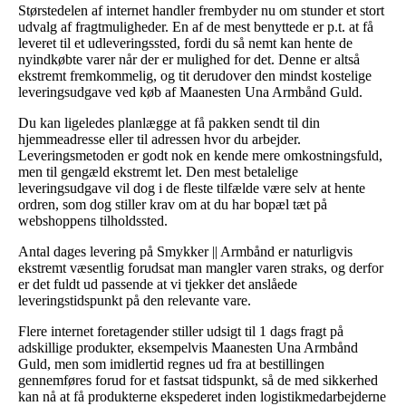
Størstedelen af internet handler frembyder nu om stunder et stort
udvalg af fragtmuligheder. En af de mest benyttede er p.t. at få
leveret til et udleveringssted, fordi du så nemt kan hente de
nyindkøbte varer når der er mulighed for det. Denne er altså
ekstremt fremkommelig, og tit derudover den mindst kostelige
leveringsudgave ved køb af Maanesten Una Armbånd Guld.
Du kan ligeledes planlægge at få pakken sendt til din
hjemmeadresse eller til adressen hvor du arbejder.
Leveringsmetoden er godt nok en kende mere omkostningsfuld,
men til gengæld ekstremt let. Den mest betalelige
leveringsudgave vil dog i de fleste tilfælde være selv at hente
ordren, som dog stiller krav om at du har bopæl tæt på
webshoppens tilholdssted.
Antal dages levering på Smykker || Armbånd er naturligvis
ekstremt væsentlig forudsat man mangler varen straks, og derfor
er det fuldt ud passende at vi tjekker det anslåede
leveringstidspunkt på den relevante vare.
Flere internet foretagender stiller udsigt til 1 dags fragt på
adskillige produkter, eksempelvis Maanesten Una Armbånd
Guld, men som imidlertid regnes ud fra at bestillingen
gennemføres forud for et fastsat tidspunkt, så de med sikkerhed
kan nå at få produkterne ekspederet inden logistikmedarbejderne