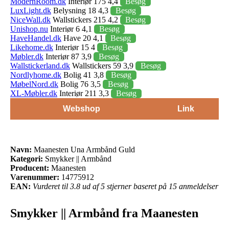
ModernRoom.dk
Interiør 175 4,4
Besøg
LuxLight.dk
Belysning 18 4,3
Besøg
NiceWall.dk
Wallstickers 215 4,2
Besøg
Unishop.nu
Interiør 6 4,1
Besøg
HaveHandel.dk
Have 20 4,1
Besøg
Likehome.dk
Interiør 15 4
Besøg
Møbler.dk
Interiør 87 3,9
Besøg
Wallstickerland.dk
Wallstickers 59 3,9
Besøg
Nordlyhome.dk
Bolig 41 3,8
Besøg
MøbelNord.dk
Bolig 76 3,5
Besøg
XL-Møbler.dk
Interiør 211 3,3
Besøg
Webshop
Link
Navn:
Maanesten Una Armbånd Guld
Kategori:
Smykker || Armbånd
Producent:
Maanesten
Varenummer:
14775912
EAN:
Vurderet til 3.8 ud af 5 stjerner baseret på 15 anmeldelser
Smykker || Armbånd fra Maanesten