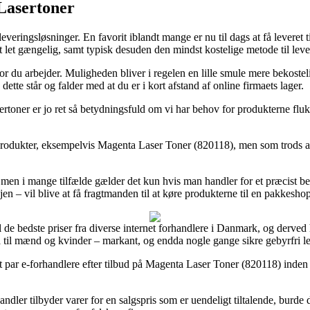
 Lasertoner
 leveringsløsninger. En favorit iblandt mange er nu til dags at få leveret 
t let gængelig, samt typisk desuden den mindst kostelige metode til le
l hvor du arbejder. Muligheden bliver i regelen en lille smule mere bek
te står og falder med at du er i kort afstand af online firmaets lager.
rtoner er jo ret så betydningsfuld om vi har behov for produkterne fluks
 produkter, eksempelvis Magenta Laser Toner (820118), men som trods alt 
men i mange tilfælde gælder det kun hvis man handler for et præcist bel
n – vil blive at få fragtmanden til at køre produkterne til en pakkeshop
il de bedste priser fra diverse internet forhandlere i Danmark, og derved
så til mænd og kvinder – markant, og endda nogle gange sikre gebyrfri l
 par e-forhandlere efter tilbud på Magenta Laser Toner (820118) inden d
er tilbyder varer for en salgspris som er uendeligt tiltalende, burde d