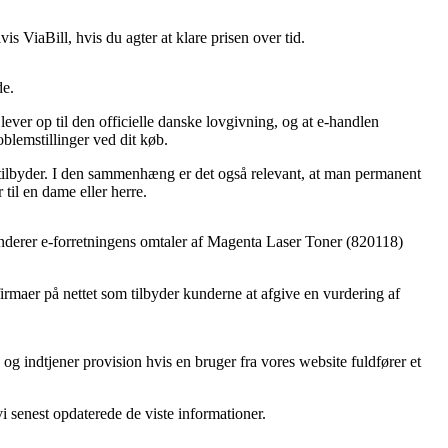
s ViaBill, hvis du agter at klare prisen over tid.
de.
ever op til den officielle danske lovgivning, og at e-handlen
oblemstillinger ved dit køb.
en tilbyder. I den sammenhæng er det også relevant, at man permanent
til en dame eller herre.
 sonderer e-forretningens omtaler af Magenta Laser Toner (820118)
irmaer på nettet som tilbyder kunderne at afgive en vurdering af
g indtjener provision hvis en bruger fra vores website fuldfører et
i senest opdaterede de viste informationer.