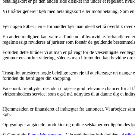
betalingskort er på den anden side dækket ind under et regelsæt, hvilk
Vi tilråder generelt køb med betalingskort eller mobilbetaling. Som en 
Før nogen køber i en e-forhandler bør man ideelt set få overblik over 
En anden mulighed kan være at finde ud af hvorvidt e-forhandleren er e
regelmæssigt revideres af jurister som forstår de gældende bestemmelser
Foruden dette tilråder vi at man er på vagt for de væsentligste vedtæg
gemmer ens ordrekvittering, således man i fremtiden kan bevidne ordr
Trustpilot præsterer nogle belejlige genveje til at eftersøge ret mang
forinden du færdiggør din shopping.
Facebook frembyder desuden i højeste grad relevante chancer for at få 
virksomhedens service, som også må udnyttes til at danne dig et indtry
Hjemmesiden er finansieret af indtægter fra annoncer. Vi arbejder sam
køb.
Oplysninger angående produkter og online selskaber vedligeholdes løben
© Copyright
Signe Muusmann
- Alle rettigheder forbeholdes -
Artikle