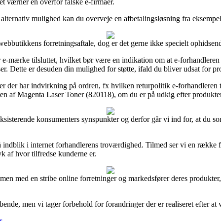
et værner en overfor falske e-firmaer.
alternativ mulighed kan du overveje en afbetalingsløsning fra eksempelvi
webbutikkens forretningsaftale, dog er det gerne ikke specielt ophidsen
-mærke tilsluttet, hvilket bør være en indikation om at e-forhandleren l
. Dette er desuden din mulighed for støtte, ifald du bliver udsat for pr
ter der har indvirkning på ordren, fx hvilken returpolitik e-forhandler
en af Magenta Laser Toner (820118), om du er på udkig efter produkter 
e eksisterende konsumenters synspunkter og derfor går vi ind for, at du
indblik i internet forhandlerens troværdighed. Tilmed ser vi en række f
k af hvor tilfredse kunderne er.
men med en stribe online forretninger og markedsfører deres produkter, o
de, men vi tager forbehold for forandringer der er realiseret efter at v
r