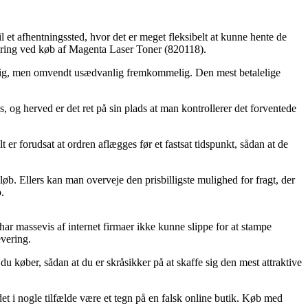
til et afhentningssted, hvor det er meget fleksibelt at kunne hente de
vering ved køb af Magenta Laser Toner (820118).
ostelig, men omvendt usædvanlig fremkommelig. Den mest betalelige
, og herved er det ret på sin plads at man kontrollerer det forventede
er forudsat at ordren aflægges før et fastsat tidspunkt, sådan at de
øb. Ellers kan man overveje den prisbilligste mulighed for fragt, der
.
 har massevis af internet firmaer ikke kunne slippe for at stampe
evering.
u køber, sådan at du er skråsikker på at skaffe sig den mest attraktive
et i nogle tilfælde være et tegn på en falsk online butik. Køb med