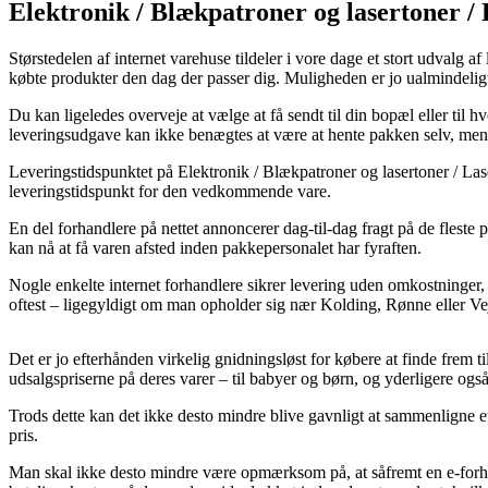
Elektronik / Blækpatroner og lasertoner /
Størstedelen af internet varehuse tildeler i vore dage et stort udvalg af
købte produkter den dag der passer dig. Muligheden er jo ualmindelig
Du kan ligeledes overveje at vælge at få sendt til din bopæl eller ti
leveringsudgave kan ikke benægtes at være at hente pakken selv, men det
Leveringstidspunktet på Elektronik / Blækpatroner og lasertoner / Lase
leveringstidspunkt for den vedkommende vare.
En del forhandlere på nettet annoncerer dag-til-dag fragt på de fleste
kan nå at få varen afsted inden pakkepersonalet har fyraften.
Nogle enkelte internet forhandlere sikrer levering uden omkostninger, 
oftest – ligegyldigt om man opholder sig nær Kolding, Rønne eller Veje
Det er jo efterhånden virkelig gnidningsløst for købere at finde frem t
udsalgspriserne på deres varer – til babyer og børn, og yderligere og
Trods dette kan det ikke desto mindre blive gavnligt at sammenligne et
pris.
Man skal ikke desto mindre være opmærksom på, at såfremt en e-forhandl