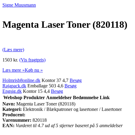
Signe Muusmann
Magenta Laser Toner (820118)
(Læs mere)
1503 kr.
(Vis fragtpris)
Læs mere »
Køb nu »
Holmrisb8online.dk
Kontor 37 4,7
Besøg
Rajapack.dk
Emballage 503 4,6
Besøg
Engsig.dk
Kontor 15 4,4
Besøg
Webshop
Produkter
Anmeldelser
Bedømmelse
Link
Navn:
Magenta Laser Toner (820118)
Kategori:
Elektronik / Blækpatroner og lasertoner / Lasertoner
Producent:
Varenummer:
820118
EAN:
Vurderet til 4.7 ud af 5 stjerner baseret på 5 anmeldelser