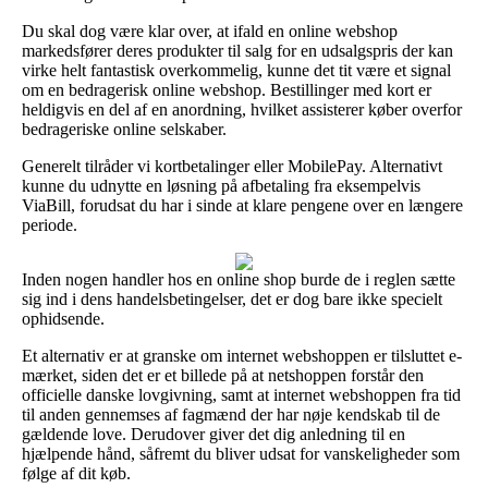
Du skal dog være klar over, at ifald en online webshop
markedsfører deres produkter til salg for en udsalgspris der kan
virke helt fantastisk overkommelig, kunne det tit være et signal
om en bedragerisk online webshop. Bestillinger med kort er
heldigvis en del af en anordning, hvilket assisterer køber overfor
bedrageriske online selskaber.
Generelt tilråder vi kortbetalinger eller MobilePay. Alternativt
kunne du udnytte en løsning på afbetaling fra eksempelvis
ViaBill, forudsat du har i sinde at klare pengene over en længere
periode.
Inden nogen handler hos en online shop burde de i reglen sætte
sig ind i dens handelsbetingelser, det er dog bare ikke specielt
ophidsende.
Et alternativ er at granske om internet webshoppen er tilsluttet e-
mærket, siden det er et billede på at netshoppen forstår den
officielle danske lovgivning, samt at internet webshoppen fra tid
til anden gennemses af fagmænd der har nøje kendskab til de
gældende love. Derudover giver det dig anledning til en
hjælpende hånd, såfremt du bliver udsat for vanskeligheder som
følge af dit køb.