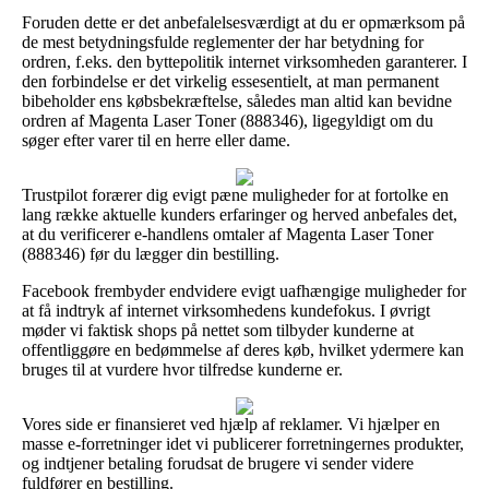
Foruden dette er det anbefalelsesværdigt at du er opmærksom på
de mest betydningsfulde reglementer der har betydning for
ordren, f.eks. den byttepolitik internet virksomheden garanterer. I
den forbindelse er det virkelig essesentielt, at man permanent
bibeholder ens købsbekræftelse, således man altid kan bevidne
ordren af Magenta Laser Toner (888346), ligegyldigt om du
søger efter varer til en herre eller dame.
Trustpilot forærer dig evigt pæne muligheder for at fortolke en
lang række aktuelle kunders erfaringer og herved anbefales det,
at du verificerer e-handlens omtaler af Magenta Laser Toner
(888346) før du lægger din bestilling.
Facebook frembyder endvidere evigt uafhængige muligheder for
at få indtryk af internet virksomhedens kundefokus. I øvrigt
møder vi faktisk shops på nettet som tilbyder kunderne at
offentliggøre en bedømmelse af deres køb, hvilket ydermere kan
bruges til at vurdere hvor tilfredse kunderne er.
Vores side er finansieret ved hjælp af reklamer. Vi hjælper en
masse e-forretninger idet vi publicerer forretningernes produkter,
og indtjener betaling forudsat de brugere vi sender videre
fuldfører en bestilling.