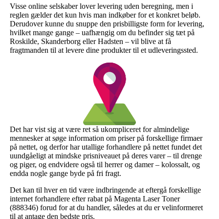
Visse online selskaber lover levering uden beregning, men i
reglen gælder det kun hvis man indkøber for et konkret beløb.
Derudover kunne du snuppe den prisbilligste form for levering,
hvilket mange gange – uafhængig om du befinder sig tæt på
Roskilde, Skanderborg eller Hadsten – vil blive at få
fragtmanden til at levere dine produkter til et udleveringssted.
Det har vist sig at være ret så ukompliceret for almindelige
mennesker at søge information om priser på forskellige firmaer
på nettet, og derfor har utallige forhandlere på nettet fundet det
uundgåeligt at mindske prisniveauet på deres varer – til drenge
og piger, og endvidere også til herrer og damer – kolossalt, og
endda nogle gange byde på fri fragt.
Det kan til hver en tid være indbringende at eftergå forskellige
internet forhandlere efter rabat på Magenta Laser Toner
(888346) forud for at du handler, således at du er velinformeret
til at antage den bedste pris.