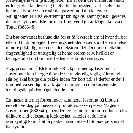
forskellige leveringsmuligheder. En af dem der er mest anvendt
er for øjeblikket levering til et afhentningssted, så du selv kan
hente de bestilte varer når det passer ind i din kalender.
Muligheden er altså ekstremt gnidningsløs, samt typisk ligeledes
den mest prisbevidste form for fragt ved køb af Magenta Laser
Toner (888346).
Du bør omvendt beslutte dig for at få leveret hjem til hvor du bor
eller ud til dit arbejde. Leveringsmetoden viser sig ofte en anelse
mindre prisbillig, men desuden ekstremt let. Den mest letkøbte
fragtmulighed er unægtelig at hente ordren selv, hvilket er
betinget af at du bor i nærheden af e-butikkens lager.
Fragtperioden på Elektronik / Blækpatroner og lasertoner /
Lasertoner kan i nogle tilfælde være virkelig vigtig såfremt vi
står og skal bruge din pakke inden for kort tid, så derfor er det i
sandhed væsentligt at vi kigger nærmere på den forventede
leveringstid på den pågældende vare.
En masse internet forretninger garanterer levering på blot en
enkelt hverdag på masser af produkter, eksempelvis Magenta
Laser Toner (888346), men det regnes ud fra at ordren indsendes
tidligere end et bestemt klokkeslæt, således at de højst
sandsynligt kan nå at få pakken sendt afsted før lagerpersonalet
har fyraften.